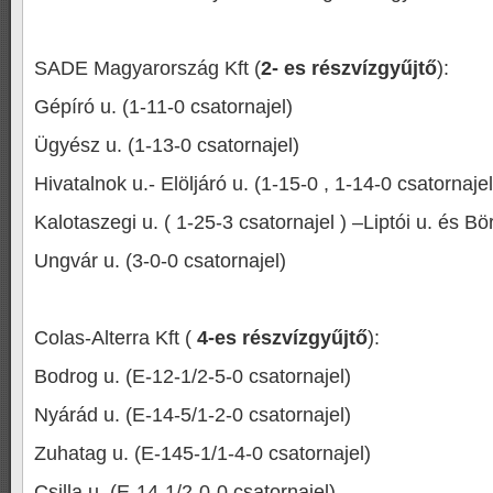
SADE Magyarország Kft (
2- es részvízgyűjtő
):
Gépíró u. (1-11-0 csatornajel)
Ügyész u. (1-13-0 csatornajel)
Hivatalnok u.- Elöljáró u. (1-15-0 , 1-14-0 csatornaje
Kalotaszegi u. ( 1-25-3 csatornajel ) –Liptói u. és Bö
Ungvár u. (3-0-0 csatornajel)
Colas-Alterra Kft (
4-es részvízgyűjtő
):
Bodrog u. (E-12-1/2-5-0 csatornajel)
Nyárád u. (E-14-5/1-2-0 csatornajel)
Zuhatag u. (E-145-1/1-4-0 csatornajel)
Csilla u. (E-14-1/2-0-0 csatornajel)