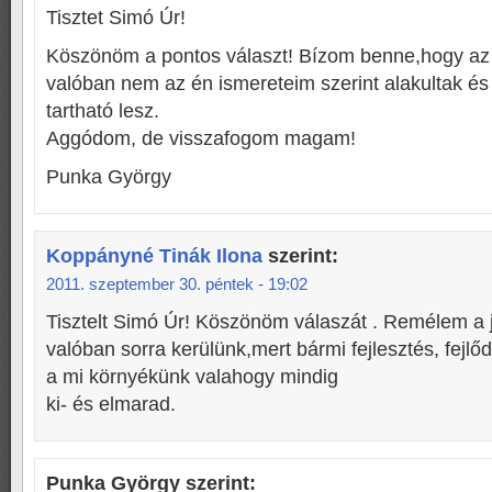
Tisztet Simó Úr!
Köszönöm a pontos választ! Bízom benne,hogy az
valóban nem az én ismereteim szerint alakultak é
tartható lesz.
Aggódom, de visszafogom magam!
Punka György
Koppányné Tinák Ilona
szerint:
2011. szeptember 30. péntek - 19:02
Tisztelt Simó Úr! Köszönöm válaszát . Remélem a j
valóban sorra kerülünk,mert bármi fejlesztés, fejlőd
a mi környékünk valahogy mindig
ki- és elmarad.
Punka György
szerint: