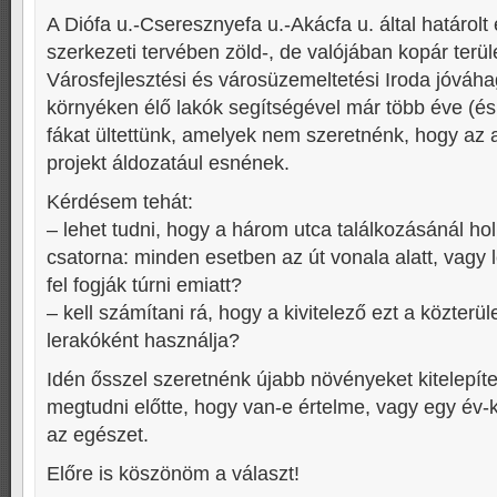
A Diófa u.-Cseresznyefa u.-Akácfa u. által határolt
szerkezeti tervében zöld-, de valójában kopár terül
Városfejlesztési és városüzemeltetési Iroda jóváh
környéken élő lakók segítségével már több éve (és 
fákat ültettünk, amelyek nem szeretnénk, hogy a
projekt áldozatául esnének.
Kérdésem tehát:
– lehet tudni, hogy a három utca találkozásánál ho
csatorna: minden esetben az út vonala alatt, vagy l
fel fogják túrni emiatt?
– kell számítani rá, hogy a kivitelező ezt a közterül
lerakóként használja?
Idén ősszel szeretnénk újabb növényeket kitelepít
megtudni előtte, hogy van-e értelme, vagy egy év-k
az egészet.
Előre is köszönöm a választ!