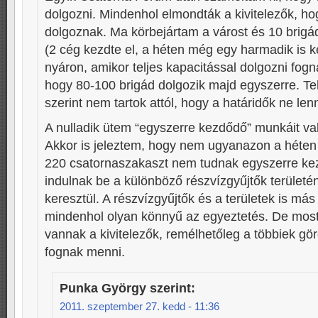
dolgozni. Mindenhol elmondták a kivitelezők, ho
dolgoznak. Ma körbejártam a várost és 10 brigád
(2 cég kezdte el, a héten még egy harmadik is 
nyáron, amikor teljes kapacitással dolgozni fogna
hogy 80-100 brigád dolgozik majd egyszerre. T
szerint nem tartok attól, hogy a határidők ne len
A nulladik ütem “egyszerre kezdődő” munkáit val
Akkor is jeleztem, hogy nem ugyanazon a héten
220 csatornaszakaszt nem tudnak egyszerre ke
indulnak be a különböző részvízgyűjtők területé
keresztül. A részvízgyűjtők és a területek is má
mindenhol olyan könnyű az egyeztetés. De most
vannak a kivitelezők, remélhetőleg a többiek g
fognak menni.
Punka György
szerint:
2011. szeptember 27. kedd - 11:36