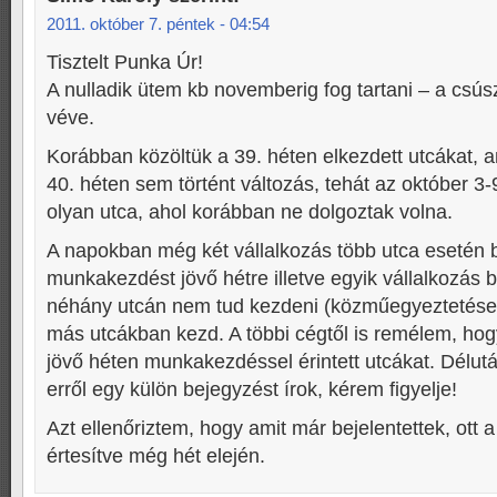
2011. október 7. péntek - 04:54
Tisztelt Punka Úr!
A nulladik ütem kb novemberig fog tartani – a csús
véve.
Korábban közöltük a 39. héten elkezdett utcákat, 
40. héten sem történt változás, tehát az október 3
olyan utca, ahol korábban ne dolgoztak volna.
A napokban még két vállalkozás több utca esetén b
munkakezdést jövő hétre illetve egyik vállalkozás b
néhány utcán nem tud kezdeni (közműegyeztetések 
más utcákban kezd. A többi cégtől is remélem, 
jövő héten munkakezdéssel érintett utcákat. Délut
erről egy külön bejegyzést írok, kérem figyelje!
Azt ellenőriztem, hogy amit már bejelentettek, ott a 
értesítve még hét elején.