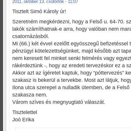
2011. október 13. csütörtök - 11:07
Tisztelt Simó Károly úr!
Szeretném megkérdezni, hogy a Felső u. 64-70. sz
lakók számíthatnak-e arra, hogy valóban nem mara
csatornázásból.
Mi (66.) két évvel ezelőtt egyösszegű befizetéssel t
pénzügyi kötelezettségünket, majd később azt tapa
nem keresett fel minket senki felmérés vagy egyezt
rákérdeztünk -, hogy az eredeti tervezéskor ez a s
Akkor azt az ígéretet kaptuk, hogy “póttervezés” k
szakasz is bekerül a tervekbe. Most azt látjuk, hog
Ilona utca szerepel a nulladik ütemben, de a Felső
szakasza nem.
Várom szíves és megnyugtató válaszát.
Tisztelettel
Joó Erika