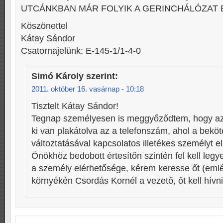
UTCÁNKBAN MÁR FOLYIK A GERINCHÁLÓZAT 
Köszönettel
Kátay Sándor
Csatornajelünk: E-145-1/1-4-0
Simó Károly
szerint:
2011. október 16. vasárnap - 10:18
Tisztelt Kátay Sándor!
Tegnap személyesen is meggyőződtem, hogy az
ki van plakátolva az a telefonszám, ahol a bekö
változtatásával kapcsolatos illetékes személyt el
Önökhöz bedobott értesítőn szintén fel kell leg
a személy elérhetősége, kérem keresse őt (emlé
környékén Csordás Kornél a vezető, őt kell hívni