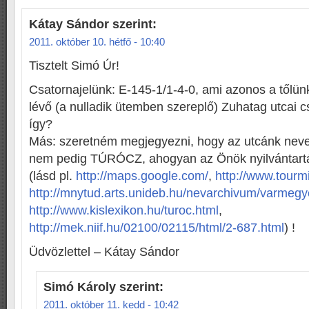
Kátay Sándor
szerint:
2011. október 10. hétfő - 10:40
Tisztelt Simó Úr!
Csatornajelünk: E-145-1/1-4-0, ami azonos a tőlü
lévő (a nulladik ütemben szereplő) Zuhatag utcai cs
így?
Más: szeretném megjegyezni, hogy az utcánk ne
nem pedig TÚRÓCZ, ahogyan az Önök nyilvántart
(lásd pl.
http://maps.google.com/
,
http://www.tourm
http://mnytud.arts.unideb.hu/nevarchivum/varmeg
http://www.kislexikon.hu/turoc.html
,
http://mek.niif.hu/02100/02115/html/2-687.html
) !
Üdvözlettel – Kátay Sándor
Simó Károly
szerint:
2011. október 11. kedd - 10:42