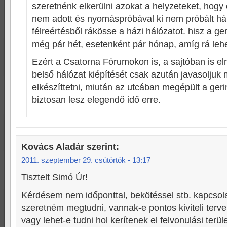
szeretnénk elkerülni azokat a helyzeteket, hogy
nem adott és nyomáspróbával ki nem próbált hál
félreértésből rákösse a házi hálózatot. hisz a ge
még pár hét, esetenként pár hónap, amíg rá lehe
Ezért a Csatorna Fórumokon is, a sajtóban is e
belső hálózat kiépítését csak azután javasoljuk 
elkészíttetni, miután az utcában megépült a ger
biztosan lesz elegendő idő erre.
Kovács Aladár
szerint:
2011. szeptember 29. csütörtök - 13:17
Tisztelt Simó Úr!
Kérdésem nem időponttal, bekötéssel stb. kapcsol
szeretném megtudni, vannak-e pontos kiviteli terv
vagy lehet-e tudni hol kerítenek el felvonulási terül