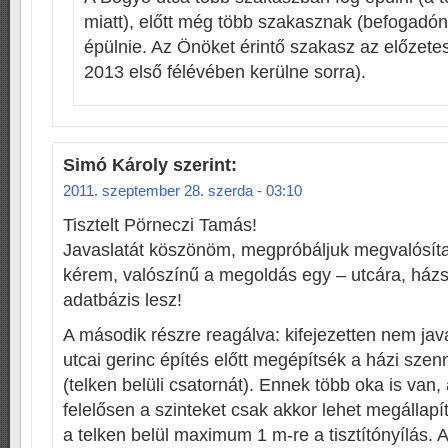
miatt), előtt még több szakasznak (befogadón
épülnie. Az Önöket érintő szakasz az előzetes
2013 első félévében kerülne sorra).
Simó Károly
szerint:
2011. szeptember 28. szerda - 03:10
Tisztelt Pörneczi Tamás!
Javaslatát köszönöm, megpróbáljuk megvalósítan
kérem, valószínű a megoldás egy – utcára, ház
adatbázis lesz!
A második részre reagálva: kifejezetten nem jav
utcai gerinc építés előtt megépítsék a házi szen
(telken belüli csatornát). Ennek több oka is van,
felelősen a szinteket csak akkor lehet megállapí
a telken belül maximum 1 m-re a tisztítónyílás. 