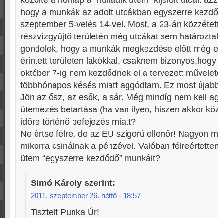
közölte a honlap a “nulladik ütem” kijelölt utcáit a
hogy a munkák az adott utcákban egyszerre kezd
szeptember 5-velés 14-vel. Most, a 23-án közzétet
részvízgyűjtő területén még utcákat sem határozta
gondolok, hogy a munkák megkezdése előtt még egy
érintett területen lakókkal, csaknem bizonyos,hog
október 7-ig nem kezdődnek el a tervezett művelet
többhónapos késés miatt aggódtam. Ez most újabb
Jön az ősz, az esők, a sár. Még mindíg nem kell 
ütemezés betartása (ha van ilyen, hiszen akkor kö
időre történő befejezés miatt?
Ne értse félre, de az EU szigorú ellenőr! Nagyon m
mikorra csinálnak a pénzével. Valóban félreértette
ütem “egyszerre kezdődő” munkáit?
Simó Károly
szerint:
2011. szeptember 26. hétfő - 18:57
Tisztelt Punka Úr!