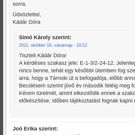
sorra.
Üdvözlettel,
Kádár Dóra
Simó Károly
szerint:
2011. október 16. vasárnap - 10:12
Tisztelt Kádár Dóra!
A kérdéses szakasz jele: E-1-3/2-24-12. Jelenle
nincs benne, tehát egy későbbi ütemben fog szer
arra, hogy a Tárnoki út a befogadója, előbb ann
Becslésem szerint jövő év második feléig meg fo
Kérem türelmét, amint elkezdődik ennek a szak
előkészítése, időben tájékoztatást fognak kapni 
Joó Erika
szerint: