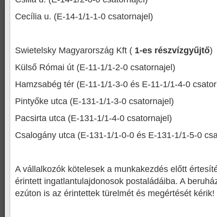
Cecília u. (E-14-1/1-1-0 csatornajel)
Swietelsky Magyarország Kft (
1-es részvízgyűjtő
)
Külső Római út (E-11-1/1-2-0 csatornajel)
Hamzsabég tér (E-11-1/1-3-0 és E-11-1/1-4-0 csator
Pintyőke utca (E-131-1/1-3-0 csatornajel)
Pacsirta utca (E-131-1/1-4-0 csatornajel)
Csalogány utca (E-131-1/1-0-0 és E-131-1/1-5-0 csa
A vállalkozók kötelesek a munkakezdés előtt értesítés
érintett ingatlantulajdonosok postaládáiba. A beruház
ezúton is az érintettek türelmét és megértését kérik!