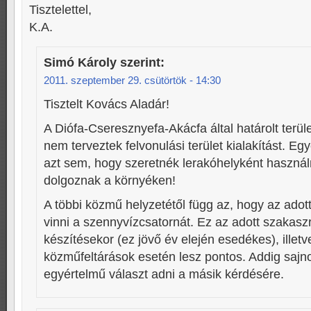
Tisztelettel,
K.A.
Simó Károly
szerint:
2011. szeptember 29. csütörtök - 14:30
Tisztelt Kovács Aladár!
A Diófa-Cseresznyefa-Akácfa által határolt terüle
nem terveztek felvonulási terület kialakítást. Eg
azt sem, hogy szeretnék lerakóhelyként haszná
dolgoznak a környéken!
A többi közmű helyzetétől függ az, hogy az adot
vinni a szennyvízcsatornát. Ez az adott szakasz
készítésekor (ez jövő év elején esedékes), illet
közműfeltárások esetén lesz pontos. Addig saj
egyértelmű választ adni a másik kérdésére.