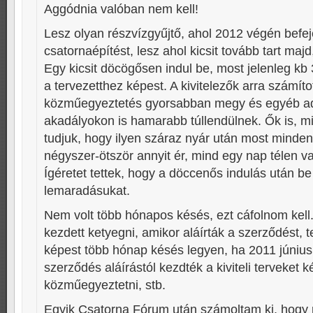
Aggódnia valóban nem kell!
Lesz olyan részvízgyűjtő, ahol 2012 végén befej
csatornaépítést, lesz ahol kicsit tovább tart majd
Egy kicsit döcögősen indul be, most jelenleg kb
a tervezetthez képest. A kivitelezők arra számíto
közműegyeztetés gyorsabban megy és egyéb ad
akadályokon is hamarabb túllendülnek. Ők is, mi
tudjuk, hogy ilyen száraz nyár után most mind
négyszer-ötször annyit ér, mind egy nap télen v
Ígéretet tettek, hogy a döccenős indulás után be
lemaradásukat.
Nem volt több hónapos késés, ezt cáfolnom kell.
kezdett ketyegni, amikor aláírták a szerződést, 
képest több hónap késés legyen, ha 2011 június 
szerződés aláírástól kezdték a kiviteli terveket k
közműegyeztetni, stb.
Egyik Csatorna Fórum után számoltam ki, hogy 