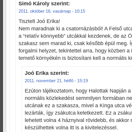
Simó Károly
szerint:
2011. október 16. vasárnap - 10:15
Tisztelt Joó Erika!
Nem maradnak ki a csatornázásból! A Felső utc
a “relatív könnyebb” utcákkal kezdenek, de az Ö
szakasz sem marad ki, csak később épül meg. Íg
forgalmi helyzet, tekintettel arra, hogy közben a
temető környékén is biztosítani kell a normális 
Joó Erika
szerint:
2011. november 21. hétfő - 15:19
Ezúton tájékoztatom, hogy Halottak Napján a
normális közlekedést semmilyen formában ne
utcának ez a szakasza, mivel a Kinga utca vé
lezárták, így zsákutca keletkezett. Ez a zsák
lehetett volna 4 háznyival rövidebb, és akkor 
készülhettek volna itt is a kivitelezéssel.