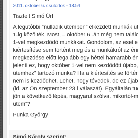
2011. október 6. csütörtök - 18:54
Tisztelt Simó Úr!
A legutóbbi “nulladik ütemben” elkezdett munkák 
1-ig közölték. Most, – október 6 -án még nem talá
1-vel megkezdődő munkákat. Gondolom, az esetleg 
kiértesítése sem történt meg és a munkákról az éri
megkezdése előtt legalább egy héttel hamarabb érte
jelenti ez, hogy október 1-vel nem kezdődött újabb,
ütemhez” tartozó munka? Ha a kiértesítés se törté
nem is kezdődhet. Lehet, hogy tévedek, de ez újab
(ld. az Ön szeptember 23-i válaszát). Egyáltalán t
jön a következő lépés, magyarul szólva, mikortól-me
ütem”?
Punka György
Simó Károly
szerint: