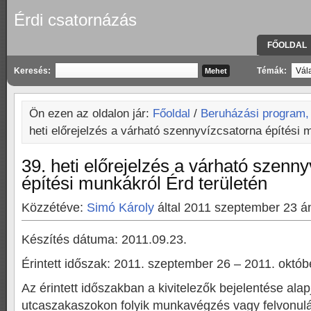
Érdi csatornázás
FŐOLDAL
KAPCSOLA
Keresés:
Témák:
Ön ezen az oldalon jár:
Főoldal
/
Beruházási program,
heti előrejelzés a várható szennyvízcsatorna építési 
39. heti előrejelzés a várható szenn
építési munkákról Érd területén
Közzétéve:
Simó Károly
által 2011 szeptember 23 á
Készítés dátuma: 2011.09.23.
Érintett időszak: 2011. szeptember 26 – 2011. októb
Az érintett időszakban a kivitelezők bejelentése alap
utcaszakaszokon folyik munkavégzés vagy felvonulá