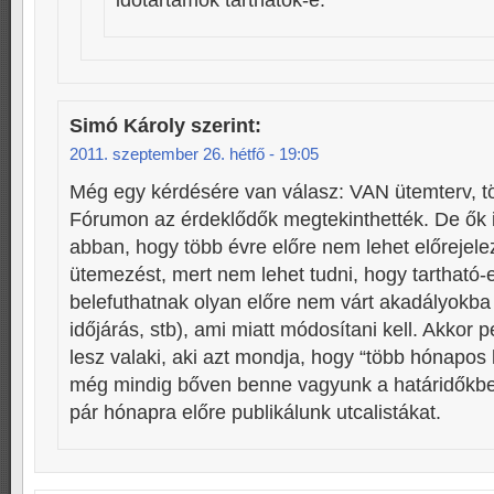
időtartamok tarthatók-e.
Simó Károly
szerint:
2011. szeptember 26. hétfő - 19:05
Még egy kérdésére van válasz: VAN ütemterv, t
Fórumon az érdeklődők megtekinthették. De ők i
abban, hogy több évre előre nem lehet előrejele
ütemezést, mert nem lehet tudni, hogy tartható-
belefuthatnak olyan előre nem várt akadályokba 
időjárás, stb), ami miatt módosítani kell. Akkor
lesz valaki, aki azt mondja, hogy “több hónapos
még mindig bőven benne vagyunk a határidőkbe
pár hónapra előre publikálunk utcalistákat.