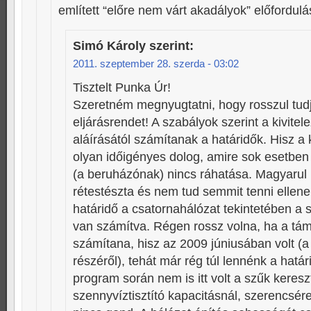
említett “előre nem várt akadályok” előfordulá
Simó Károly
szerint:
2011. szeptember 28. szerda - 03:02
Tisztelt Punka Úr!
Szeretném megnyugtatni, hogy rosszul tud
eljárásrendet! A szabályok szerint a kivite
aláírásától számítanak a határidők. Hisz 
olyan időigényes dolog, amire sok esetben
(a beruházónak) nincs ráhatása. Magyarul 
rétestészta és nem tud semmit tenni ellene
határidő a csatornahálózat tekintetében a 
van számítva. Régen rossz volna, ha a tám
számítana, hisz az 2009 júniusában volt 
részéről), tehát már rég túl lennénk a hatá
program során nem is itt volt a szűk keres
szennyvíztisztító kapacitásnál, szerencsére