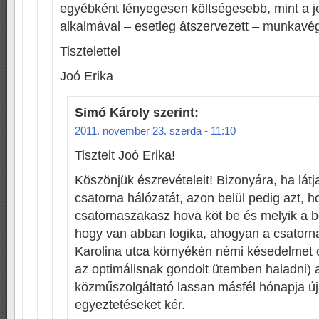
egyébként lényegesen költségesebb, mint a je
alkalmával – esetleg átszervezett – munkavé
Tisztelettel
Joó Erika
Simó Károly
szerint:
2011. november 23. szerda - 11:10
Tisztelt Joó Erika!
Köszönjük észrevételeit! Bizonyára, ha látj
csatorna hálózatát, azon belül pedig azt, h
csatornaszakasz hova köt be és melyik a b
hogy van abban logika, ahogyan a csatornaé
Karolina utca környékén némi késedelmet 
az optimálisnak gondolt ütemben haladni) 
közműszolgáltató lassan másfél hónapja ú
egyeztetéseket kér.