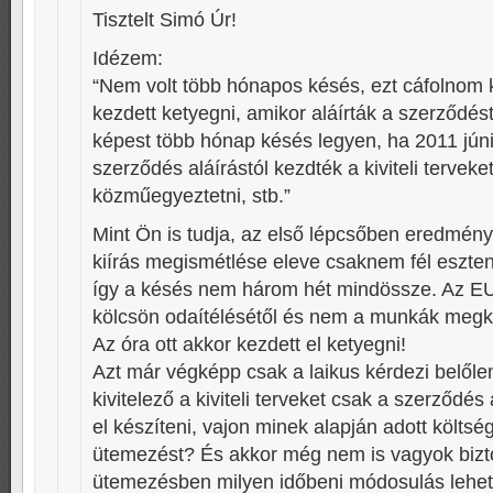
Tisztelt Simó Úr!
Idézem:
“Nem volt több hónapos késés, ezt cáfolnom k
kezdett ketyegni, amikor aláírták a szerződés
képest több hónap késés legyen, ha 2011 júni
szerződés aláírástól kezdték a kiviteli terveket
közműegyeztetni, stb.”
Mint Ön is tudja, az első lépcsőben eredmén
kiírás megismétlése eleve csaknem fél eszten
így a késés nem három hét mindössze. Az EU 
kölcsön odaítélésétől és nem a munkák megk
Az óra ott akkor kezdett el ketyegni!
Azt már végképp csak a laikus kérdezi belőle
kivitelező a kiviteli terveket csak a szerződés
el készíteni, vajon minek alapján adott költsé
ütemezést? És akkor még nem is vagyok bizt
ütemezésben milyen időbeni módosulás lehet 