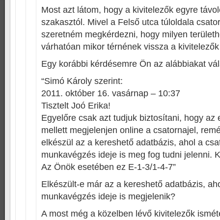
Most azt látom, hogy a kivitelezők egyre távo
szakasztól. Mivel a Felső utca túloldala csator
szeretném megkérdezni, hogy milyen terület
várhatóan mikor térnének vissza a kivitelezők
Egy korábbi kérdésemre Ön az alábbiakat vál
“Simó Károly szerint:
2011. október 16. vasárnap – 10:37
Tisztelt Joó Erika!
Egyelőre csak azt tudjuk biztosítani, hogy az
mellett megjelenjen online a csatornajel, r
elkészül az a kereshető adatbázis, ahol a csat
munkavégzés ideje is meg fog tudni jelenni. 
Az Önök esetében ez E-1-3/1-4-7”
Elkészült-e már az a kereshető adatbázis, aho
munkavégzés ideje is megjelenik?
A most még a közelben lévő kivitelezők isméte