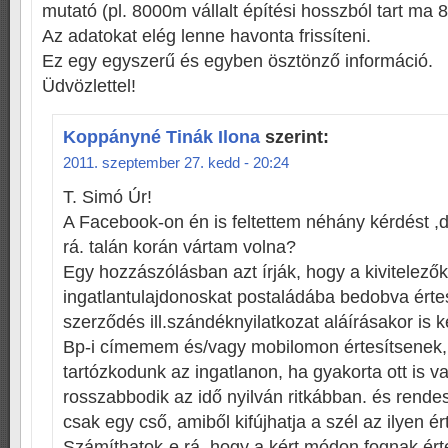
mutató (pl. 8000m vállalt építési hosszból tart ma 
Az adatokat elég lenne havonta frissíteni.
Ez egy egyszerű és egyben ösztönző információ.
Üdvözlettel!
Koppányné Tinák Ilona
szerint:
2011. szeptember 27. kedd - 20:24
T. Simó Úr!
A Facebook-on én is feltettem néhány kérdést ,d
rá. talán korán vártam volna?
Egy hozzászólásban azt írják, hogy a kivitelezők
ingatlantulajdonoskat postaládába bedobva értes
szerződés ill.szándéknyilatkozat aláírásakor is
Bp-i címemem és/vagy mobilomon értesítsenek
tartózkodunk az ingatlanon, ha gyakorta ott is 
rosszabbodik az idő nyilván ritkábban. és rende
csak egy cső, amiből kifújhatja a szél az ilyen ér
Számíthatok-e rá, hogy a kért módon fognak érte