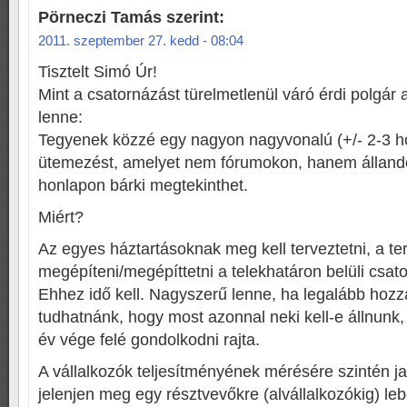
Pörneczi Tamás
szerint:
2011. szeptember 27. kedd - 08:04
Tisztelt Simó Úr!
Mint a csatornázást türelmetlenül váró érdi polgá
lenne:
Tegyenek közzé egy nagyon nagyvonalú (+/- 2-3 
ütemezést, amelyet nem fórumokon, hanem álland
honlapon bárki megtekinthet.
Miért?
Az egyes háztartásoknak meg kell terveztetni, a te
megépíteni/megépíttetni a telekhatáron belüli csat
Ehhez idő kell. Nagyszerű lenne, ha legalább hoz
tudhatnánk, hogy most azonnal neki kell-e állnunk,
év vége felé gondolkodni rajta.
A vállalkozók teljesítményének mérésére szintén 
jelenjen meg egy résztvevőkre (alvállalkozókig) leb