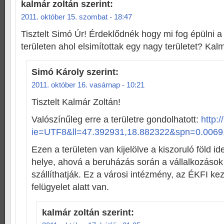
kalmár zoltán
szerint:
2011. október 15. szombat - 18:47
Tisztelt Simó Úr! Érdeklődnék hogy mi fog épülni a k
területen ahol elsimítottak egy nagy területet? Kal
Simó Károly
szerint:
2011. október 16. vasárnap - 10:21
Tisztelt Kalmár Zoltán!
Valószínűleg erre a területre gondolhatott:
http:
ie=UTF8&ll=47.392931,18.882322&spn=0.00
Ezen a területen van kijelölve a kiszoruló föld i
helye, ahová a beruházás során a vállalkozások a
szállíthatják. Ez a városi intézmény, az ÉKFI k
felügyelet alatt van.
kalmár zoltán
szerint: