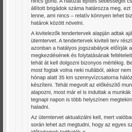
nincs gond. A hálózat építés sebességét 
állított brigádok száma határozza meg, ezt
lenne, ami nincs – relatív könnyen lehet b
határok között növelni.
A kivitelezők tendertervek alapján adtak ajá
ütemtervet. A tendertervek kiviteli terv rés
azonban a hatályos jogszabályok előírják a
megkezdésének és folytatásának feltételeit
tehát át kell dolgozni bizonyos mértékig. B
most fogtak volna neki nullából, akkor nem 
hónap alatt 35 km szennyvízcsatorna hálózat
készíteni. Tehát megvolt az előkészítő mun
alapozni, most már el is indultak a munkák
tegnapi napon is több helyszínen megtekint
haladni.
Az ütemtervet aktualizálni kell, mert valób
során lehet azt megtudni, hogy az egyes s