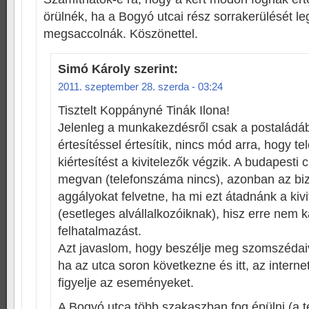
örülnék, ha a Bogyó utcai rész sorrakerülését l
megsaccolnák. Köszönettel.
Simó Károly
szerint:
2011. szeptember 28. szerda - 03:24
Tisztelt Koppányné Tinák Ilona!
Jelenleg a munkakezdésről csak a postaládá
értesítéssel értesítik, nincs mód arra, hogy te
kiértesítést a kivitelezők végzik. A budapesti 
megvan (telefonszáma nincs), azonban az bi
aggályokat felvetne, ha mi ezt átadnánk a kiv
(esetleges alvállalkozóiknak), hisz erre nem 
felhatalmazást.
Azt javaslom, hogy beszélje meg szomszédaiv
ha az utca soron következne és itt, az interne
figyelje az eseményeket.
A Bogyó utca több szakaszban fog épülni (a 