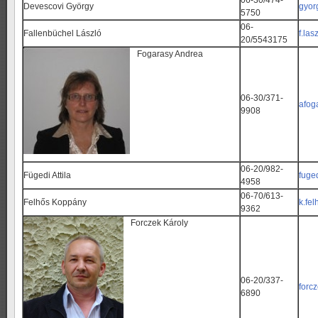
06-30/474-
Devescovi György
gyor
5750
06-
Fallenbüchel László
f.la
20/5543175
Fogarasy Andrea
06-30/371-
afog
9908
06-20/982-
Fügedi Attila
fuge
4958
06-70/613-
Felhős Koppány
k.fe
9362
Forczek Károly
06-20/337-
forc
6890