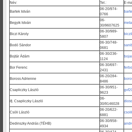
Név:
Tel.:
E-ma
06-20/974-
Bartek István
bart
0766
06-
Begyik István
meta
30/9607625
06-30/989-
Biczi Károly
bicz
5807
06-30/748-
Bodó Sándor
sani
0681
06-30/236-
Bojtár Ádám
boja
1124
06-30/697-
Bor Ferenc
ferb
2431
06-20/284-
Boross Adrienne
boro
8486
06-30/951-
Csapliczky László
gvf2
9623
06-
ifj. Csapliczky László
dios
30/9146028
06-20/622-
Csóli László
csol
6881
06-30/958-
Dedinszky András (TÉHB)
andr
4934