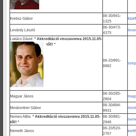
06-30/941-
Krebsz Gábor
klpk
1325
06-30/473-
Levárdy László
leva
4375
Lukács Dávid
* Akkreditáció visszavonva 2015.11.05-
től!! *
06-20/991-
szeg
0882
06-30/285-
Magyar János
magy
2804
06-30/894-
Mosbontner Gábor
mosb
9931
Nemes Attila
* Akkreditáció visszavonva 2015.11.05-
06-30/981-
neme
től!! *
2946
06-20/520-
Németh János
kw96
2767