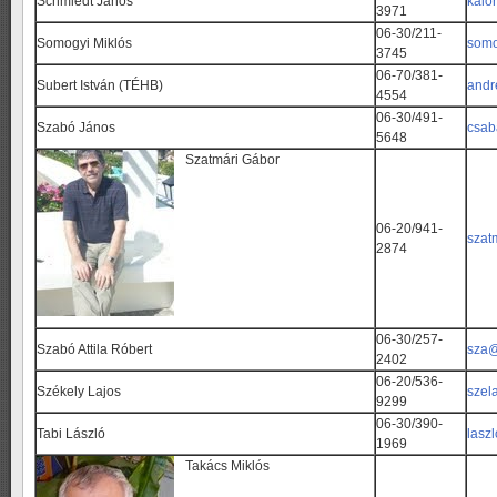
Schmiedt János
kalor
3971
06-30/211-
Somogyi Miklós
somo
3745
06-70/381-
Subert István (TÉHB)
andr
4554
06-30/491-
Szabó János
csab
5648
Szatmári Gábor
06-20/941-
szat
2874
06-30/257-
Szabó Attila Róbert
sza@
2402
06-20/536-
Székely Lajos
szel
9299
06-30/390-
Tabi László
lasz
1969
Takács Miklós