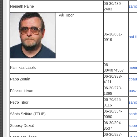
06-30/489-
Németh Pálné
zamb
2403
Pál Tibor
06-30/631-
pal.
0919
06-
Pálinkás László
meri
30/4074557
06-30/938-
Papp Zoltán
cbau
4111
06-30/273-
Pásztor István
pasz
1398
06-70/625-
Petró Tibor
sani
0116
06-30/334-
Sánta Szilárd (TÉHB)
sant
9090
06-30/394-
Sebesy Dezső
sebe
3537
06-30/927-