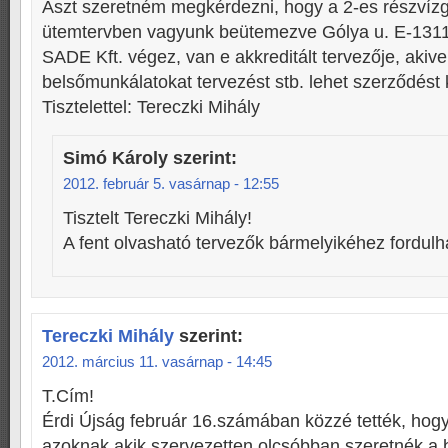
Aszt szeretném megkérdezni, hogy a 2-es részvízg
ütemtervben vagyunk beütemezve Gólya u. E-1311-
SADE Kft. végez, van e akkreditált tervezője, akive
belsőmunkálatokat tervezést stb. lehet szerződést 
Tisztelettel: Tereczki Mihály
Simó Károly
szerint:
2012. február 5. vasárnap - 12:55
Tisztelt Tereczki Mihály!
A fent olvasható tervezők bármelyikéhez fordulh
Tereczki Mihály
szerint:
2012. március 11. vasárnap - 14:45
T.Cím!
Érdi Újság február 16.számában közzé tették, hogy 
azoknak akik szervezetten olcsóbban szeretnék a 