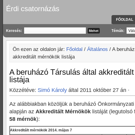
Érdi csatornázás
FŐOLDAL
KAPCSOLA
Keresés:
Témák:
Ön ezen az oldalon jár:
Főoldal
/
Általános
/ A beruház
akkreditált mérnökök listája
A beruházó Társulás által akkreditá
listája
Közzétéve:
Simó Károly
által 2011 október 27 án ·
Az alábbiakban közöljük a beruházó Önkormányzati
alapján az
Akkreditált Mérnökök
listáját (legutolsó
58 mérnök
):
Akkreditált mérnökök 2014. május 7