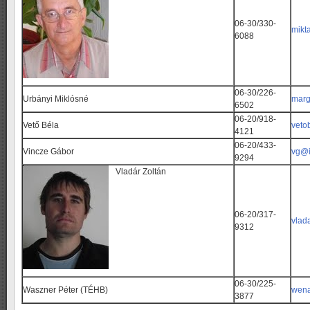
06-30/330-
mikt
6088
06-30/226-
Urbányi Miklósné
marg
6502
06-20/918-
Vető Béla
veto
4121
06-20/433-
Vincze Gábor
vg@i
9294
Vladár Zoltán
06-20/317-
vlad
9312
06-30/225-
Waszner Péter (TÉHB)
wen
3877