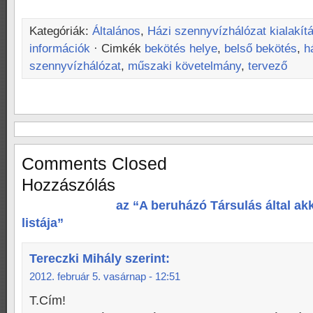
Kategóriák:
Általános
,
Házi szennyvízhálózat kialakít
információk
· Cimkék
bekötés helye
,
belső bekötés
,
h
szennyvízhálózat
,
műszaki követelmány
,
tervező
Comments Closed
Hozzászólás
az “A beruházó Társulás által ak
listája”
Tereczki Mihály
szerint:
2012. február 5. vasárnap - 12:51
T.Cím!