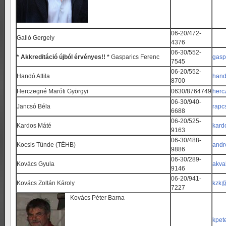
06-20/472-
Galló Gergely
4376
06-30/552-
* Akkreditáció újból érvényes!! *
Gasparics Ferenc
gasp
7545
06-20/552-
Handó Attila
hand
8700
Herczegné Maróti Györgyi
0630/8764749
herc
06-30/940-
Jancsó Béla
rapc
6688
06-20/525-
Kardos Máté
kard
9163
06-30/488-
Kocsis Tünde (TÉHB)
andr
9886
06-30/289-
Kovács Gyula
akva
9146
06-20/941-
Kovács Zoltán Károly
kzk@
7227
Kovács Péter Barna
kpet