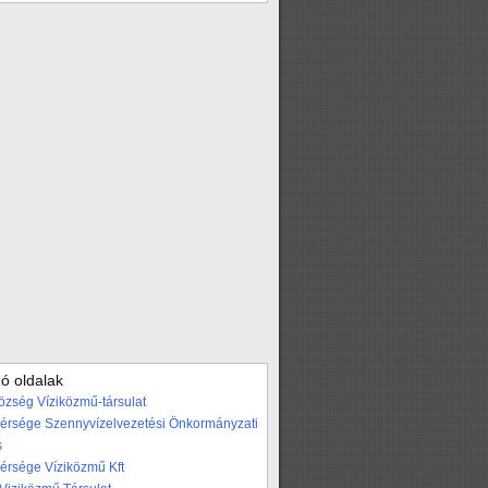
ó oldalak
özség Víziközmű-társulat
Térsége Szennyvízelvezetési Önkormányzati
s
Térsége Víziközmű Kft