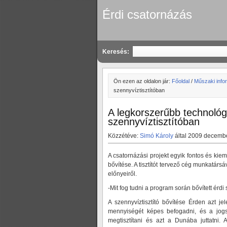
Érdi csatornázás
Keresés:
Ön ezen az oldalon jár:
Főoldal
/
Műszaki info
szennyvíztisztítóban
A legkorszerűbb technológi
szennyvíztisztítóban
Közzétéve:
Simó Károly
által 2009 decembe
A csatornázási projekt egyik fontos és kie
bővítése. A tisztítót tervező cég munkatársá
előnyeiről.
-Mit fog tudni a program során bővített érdi 
A szennyvíztisztító bővítése Érden azt je
mennyiségét képes befogadni, és a jogs
megtisztítani és azt a Dunába juttatni.