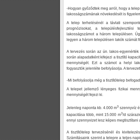
-Hogyan győződtek meg arról, hogy a telep 
lakosságszámának növekedését is figyele
A telep terhelésénél a távlati szempont
prognózisokat, a településfejlesztési
lakosságszámot a három településen. Úgy 
legyen a három településen lakók számát f
A tervezés során az ún. lakos-egyenérték
során alapadatként kifejezi a tisztító kapaci
mennyiségét. Ezt a számot a helyi lako
fogyasztók jelenléte befolyásolja. A terveze
-Mi befolyásolja még a tisztítótelep befog
A telepet jellemző lényeges fizikai menn
mennyiségét fejezi ki.
3
Jelenleg naponta kb. 4.000 m
szennyvíz é
3
kapacitása több, mint 15.000 m
/d száraz
ennyi szennyvizet lesz képes megtisztítani a
A tisztítótelep tervezésénél és kivitele
Számításaink szerint a telepre a teljes na