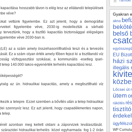
Tárnoki
kapacitása hosszabb távon is elég lesz az ellátandó települések
mbe véve?
Gyakran e
bef
akna
okat vettünk figyelembe. Ez azt jelenti, hogy a demográfiai
beköté
 terveket figyelembe véve, 2030-ig modelleztük a várható
belső 
terveztünk, hogy a tisztító kapacitás biztonsággal elégséges
igyelembe véve 2030-ban is.
csat
 (LE) az a szám amely összehasonlíthatóvá teszi és a tervezés
egyösszegű 
tását. Ez a szám olyan érték amely főben fejezi ki a tisztítandó víz
EU Bizot
sság vízfogyasztási szokásai, a kommunális -esetleg ipari-
házi s
tt telep 140.000 lakos-egyenérték terhelés kapacitású lesz.
illegális
kivit
adóképességét?
közbe
yiség az ún. hidraulikai kapacitás, amely a megtisztítható víz
Lőcsei út
ütem
o
rkezik a telepre. Ezzel szemben a bővítés után a telep hidraulikai
rés
rákötés
tisztító
idei szennyvíz lesz. Ez azt jelenti, hogy csapadékmentes napon,
 telep.
érdekel
ügyfélszol
zésénél azonban meg kellett oldani a záporvizek leválasztását.
WP Cumulus
pi szárazidei hidraulikai terhelés közel egyharmada fog 1-2 órán