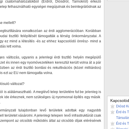
i csatornahálózatokból (Érdről, Diósdról, Tárnokról) érkező
telep felhasználható egységei megújulnak és beintegrálódnak az
se mellett?
megtisztítására vonatkozóan az érdi agglomerációban. Korábban
udai tisztító felépítését támogatták a térség önkormányzatai. A
hogy ez mind a létesítés -és az ehhez kapcsolódó önrész- mind a
ás lett volna.
ges változás, ugyanis a jelenlegi érdi tisztító helyén megépülő
zet és innen egy nyomóvezetéken keresztül került volna át a pár
zben az érdi tisztító bontási és rekultivációs (közel milliárdos)
nis ezt az EU nem támogatta volna.
lósuló változat?
is alátámasztható. A meglévő telep területére fut be jelenleg is
ek ide érkeznek, nem szükséges új nyomvonal építés egy másik
Kapcsolód
.
Diósd K
ormányzati tulajdonban levő területek adottak egy nagyobb
Érd és 
ll területet vásárolni. A jelenlegi telepen levő infrastruktúrát csak
Társulá
zempont az olcsóbb működés által az olcsóbb díjak elérésének
Érd és 