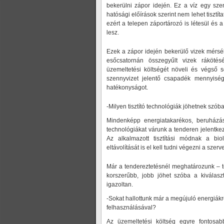
bekerülni zápor idején. Ez a víz egy sz
hatósági előírások szerint nem lehet tisztít
ezért a telepen záportározó is létesül és 
lesz.
Ezek a zápor idején bekerülő vizek mérs
esőcsatornán összegyűlt vizek rákötésé
üzemeltetési költségét növeli és végső s
szennyvizet jelentő csapadék mennyiségét
hatékonyságot.
-Milyen tisztító technológiák jöhetnek szób
Mindenképp energiatakarékos, beruházá
technológiákat várunk a tenderen jelentkez
Az alkalmazott tisztítási módnak a biol
eltávolítását is el kell tudni végezni a szerv
Már a tendereztetésnél meghatározunk – t
korszerűbb, jobb jöhet szóba a kiválas
igazoltan.
-Sokat hallottunk már a megújuló energiákr
felhasználásával?
Az üzemeltetési költség egyre fontosab