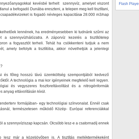
ennyezőanyagokkal kevésbé terhelt szennyvíz, amelyet viszont
Flash Playe
atlanul a befogadó Dunába ereszteni, a telepen meg kell tisztítani,
a csapadékvizeket is fogadó névleges kapacitás
a
28.000 m3/nap
ékelhetőek lennének, ha eredményesebben ki tudnánk szűrni az
t a szennyvízhálózatra. A záporvíz kezelés a tisztítótelep
oron a fogyasztót terheli. Tehát ha csökkenteni tudjuk a nem
, amely befolyik a tisztítóba, akkor növelhetjük a jelenlegi
a?
si és főleg hosszú távú üzemköltség szempontjából kedvező
őktől. A technológia a mai kor igényeinek megfelelő kell legyen.
ógiai és vegyszeres foszforeltávolítást és a nitrogénformák
es anyag eltávolításán kívül.
enderterv formájában- egy technológiai színvonalat. Ennél csak
ztásnál, természetesen működő Közép- Európai referenciákkal
ól a szennyvíziszap kapcsán. Olcsóbb lesz-e a csatornadíj ennek
b lesz már a közeljövőben is. A tisztítás melléktermékeként