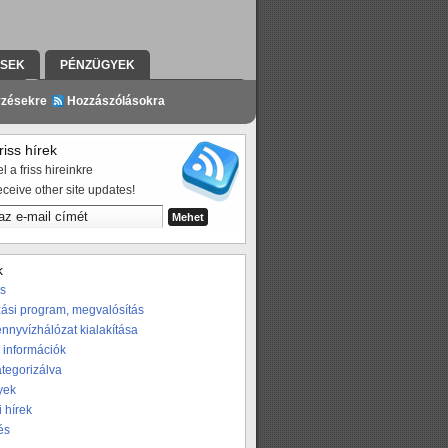
ÉSEK
PÉNZÜGYEK
ZÉS
A PROGRAMRÓL A SAJTÓBAN
yzésekre
Hozzászólásokra
iss hírek
l a friss hireinkre
eceive other site updates!
k
os
ási program, megvalósítás
nnyvízhálózat kialakítása
 információk
ategorizálva
yek
i hírek
és