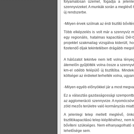
folyamatosan üzemel, fogadja a jelenleg
szennyvizeket. A munkák során a meglévő 
új rendszerbe.
-Milyen érvek szólnak az érdi tisztító bővíté
Több elképzelés is volt már a szennyvíz 
egy regionális, hatalmas kapacitású Dél-b
projektet szakmailag vizsgálva kiderült, 
fizetendő díjak tekintetében drágább megold
A hálózatot tekintve nem lett volna lénye
átemelőn gyűjtötték volna össze a szennyvi
km-el odébb felépülő új tisztítóba. Mindekö
költségei az érdieket terhelték volna, ugya
-Milyen egyéb előnyökkel jár a most megva
Ez a választás gazdaságossági szempontból 
az agglomeráció szennyvize. A nyomócsöv
zöld mezős területre való kormányzás miatt
A jelenlegi telep mellett meglévő, önk
tisztítókapacitású telep kiépítéséhez, nem ke
bővíteni szükséges. Nem elhanyagolható s
lehetősége sem.