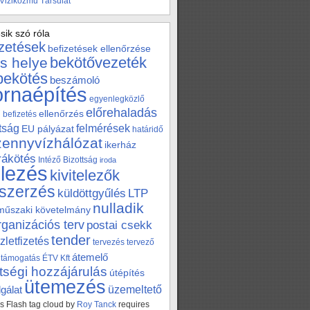
 Viziközmű Társulat
sik szó róla
izetések
befizetések ellenőrzése
bekötővezeték
s helye
bekötés
beszámoló
ornaépítés
egyenlegközlő
előrehaladás
ellenőrzés
befizetés
tság
felmérések
EU pályázat
határidő
zennyvízhálózat
ikerház
 rákötés
Intéző Bizottság
iroda
elezés
kivitelezők
szerzés
küldöttgyűlés
LTP
nulladik
műszaki követelmány
rganizációs terv
postai csekk
tender
zletfizetés
tervezés
tervező
átemelő
támogatás
ÉTV Kft
tségi hozzájárulás
útépítés
ütemezés
üzemeltető
gálat
 Flash tag cloud by
Roy Tanck
requires