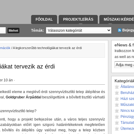
FŐOLDAL
PROJEKTLEÍRÁS
MŰSZAKI KÉRD
KAPCSOLATFELVÉTEL
TÁRSULAT
KIVITELE
Bejeg
Témák:
eNews & fr
rmációk
/ A legkorszerűbb technológiákat tervezik az érdi
Iratkozzon fe
as well as r
ákat tervezik az érdi
r 10 án ·
Kategóriá
Általán
melkedő eleme a meglévő érdi szennyvíztisztító telep átépítése és
Beruház
val,
Goldgruber Árpáddal
beszélgettünk a bővített tisztító várható
Házi sze
Műszaki
Nincs k
szennyvíztisztító telep?
Pénzüg
lenti, hogy a projekt befejezése után, a város teljes szennyvíz
Társulat
zabályokban előírt igen szigorú határértékeknek megfelelően
Ütemez
 A bővítés és átépítés úgy valósul meg, hogy a telep közben