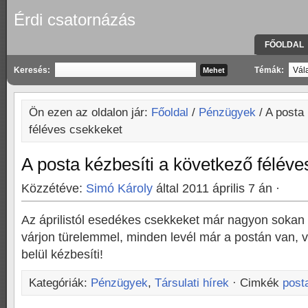
Érdi csatornázás
FŐOLDAL
KAPCSOLA
Keresés:
Témák:
Ön ezen az oldalon jár:
Főoldal
/
Pénzügyek
/ A posta
féléves csekkeket
A posta kézbesíti a következő félév
Közzétéve:
Simó Károly
által 2011 április 7 án ·
Az áprilistól esedékes csekkeket már nagyon sokan
várjon türelemmel, minden levél már a postán van,
belül kézbesíti!
Kategóriák:
Pénzügyek
,
Társulati hírek
· Cimkék
post