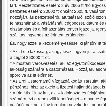
tart. Részletfizetés esetén: 8 év 2605 ft./hó Egyös
befizetés esetén: 20000 ft-onként 2605 ft. vásárol
hozzájárulás befizetéséről, átutalásáról szóló bizon
felhasználnak a vásárlásnál, cégpecsét, dátum és a
elszámolás és a felhasználás tényét igazolja. Igén
szállítás ingyenes az érintett területeken.
És, hogy ezzel a kezdeményezéssel ki jár jól? Itt t
* Az itt élő lakosság, aki így kvázi ingyen jut a cs
a cégtől 250000 ft-ot.
* A mostani városvezetés, aki az együttműködéssel
lakosság számára a csatornázást. Hozzájárulásonk
spórolva az itt élőknek.
* Az Érdi Csatornamű Vízgazdálkodás Társulat, aki
pénzéhez, hisz az akció a fizetési hajlandóságot is
* A Big Mix Plusz kft., aki – kidolgozta és felajánlo
számára ezt a rendkívüli lehetőséget – a nyereség
vásárlóknak adja, így forgalom növekedést generál