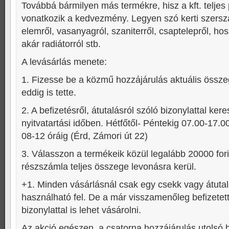
Továbbá bármilyen más termékre, hisz a kft. teljes 
vonatkozik a kedvezmény. Legyen szó kerti szerszá
elemről, vasanyagról, szaniterről, csaptelepről, ho
akár radiátorról stb.
A levásárlás menete:
1. Fizesse be a közmű hozzájárulás aktuális össze
eddig is tette.
2. A befizetésről, átutalásról szóló bizonylattal kere
nyitvatartási időben. Hétfőtől- Péntekig 07.00-17.
08-12 óráig (Érd, Zámori út 22)
3. Válasszon a termékeik közül legalább 20000 fori
részszámla teljes összege levonásra kerül.
+1. Minden vásárlásnál csak egy csekk vagy átuta
használható fel. De a már visszamenőleg befizetett,
bizonylattal is lehet vásárolni.
Az akció egészen, a csatorna hozzájárulás utolsó b