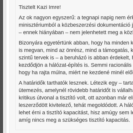
Tisztelt Kazi Imre!
Az ok nagyon egyszerű: a tegnapi napig nem ér
minisztériumból a közbeszerzési dokumentáció 
– ennek hiányában – nem jelenhetett meg a közb
Bizonyára egyetértünk abban, hogy ha minden k
is megvan, mind az önrész, mind a támogatás, ké
szintű tervek is – a beruházó is abban érdekelt,
kezdődjön a hálózat-építés is. Semmi racionális 
hogy ha rajta múlna, miért ne kezdené minél el
A határidők tarthatók lesznek. Létezik egy – tart
ütemezés, amelynél rövidebb határidőt is vállal
kritikus útvonal a tisztító volt, ott azonban már 
leszerződött kivitelező, tehát megoldódott. A hál
lehet érni a tisztító kapacitást, hisz amúgy sem l
amíg nincs meg a szükséges tisztító kapacitás.