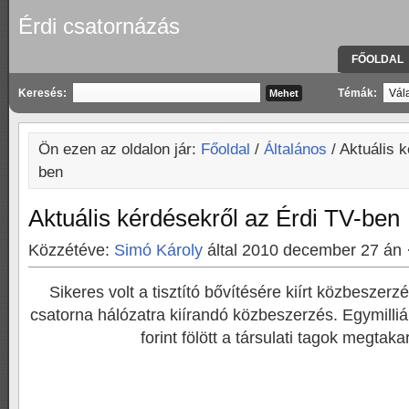
Érdi csatornázás
FŐOLDAL
KAPCSOLA
Keresés:
Témák:
Ön ezen az oldalon jár:
Főoldal
/
Általános
/ Aktuális 
ben
Aktuális kérdésekről az Érdi TV-ben
Közzétéve:
Simó Károly
által 2010 december 27 án 
Sikeres volt a tisztító bővítésére kiírt közbeszerz
csatorna hálózatra kiírandó közbeszerzés. Egymilliá
forint fölött a társulati tagok megtaka