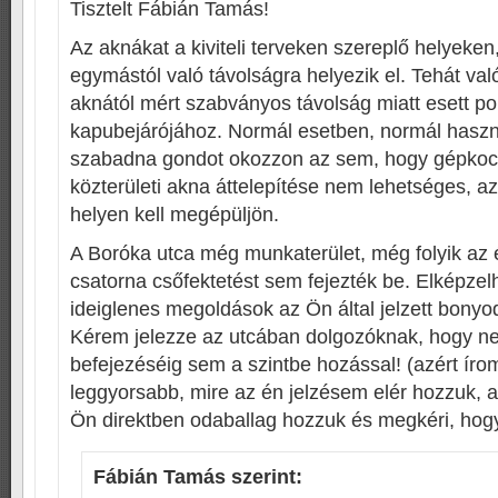
Tisztelt Fábián Tamás!
Az aknákat a kiviteli terveken szereplő helyeken
egymástól való távolságra helyezik el. Tehát val
aknától mért szabványos távolság miatt esett p
kapubejárójához. Normál esetben, normál haszn
szabadna gondot okozzon az sem, hogy gépkocs
közterületi akna áttelepítése nem lehetséges, a
helyen kell megépüljön.
A Boróka utca még munkaterület, még folyik az 
csatorna csőfektetést sem fejezték be. Elképzel
ideiglenes megoldások az Ön által jelzett bony
Kérem jelezze az utcában dolgozóknak, hogy ne
befejezéséig sem a szintbe hozással! (azért írom
leggyorsabb, mire az én jelzésem elér hozzuk, 
Ön direktben odaballag hozzuk és megkéri, hogy
Fábián Tamás
szerint: