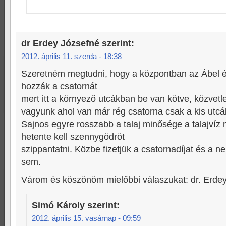
dr Erdey Józsefné
szerint:
2012. április 11. szerda - 18:38
Szeretném megtudni, hogy a központban az Ábel és
hozzák a csatornát
mert itt a környező utcákban be van kötve, közvetle
vagyunk ahol van már rég csatorna csak a kis utcá
Sajnos egyre rosszabb a talaj minősége a talajvíz m
hetente kell szennygödröt
szippantatni. Közbe fizetjük a csatornadíjat és a ne
sem.
Várom és köszönöm mielőbbi válaszukat: dr. Erde
Simó Károly
szerint:
2012. április 15. vasárnap - 09:59