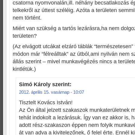
csatorna nyomvonalán,ill. néhány becsatlakozás épü
telkekről az úttest széléig. Azóta a területen se
nem történt.
Miért van szükség a tartós lezárásra,ha nem dolgoz
területen?
(Az elvágott utcákat elzáró táblák “természetesen”
módon már “félreálltak” az útból,ami nyilván nem s
állás szerint – mivel munkavégézés nincs a terület
kintlétük.)
Simó Károly
szerint:
2012. április 15. vasárnap - 10:07
Tisztelt Kovács István!
Az Ön által jelzett szakaszok munkaterületnek m
tehát indokolt a lezárásuk. Így van ez akkor is,
adott rész-szakaszon éppen nem folyik munkavég
át van adva a kivitelezőnek, ő felel érte. Ennél