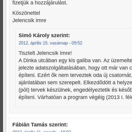
fizetjük a hozzájárulást.
Köszönettel
Jelencsik Imre
Simó Károly
szerint:
2012. április 15. vasárnap - 09:52
Tisztelt Jelencsik Imre!
A Dinka utcában egy kis galiba van. Az üzemelte
jelezte adatszolgáltatásában, hogy ott már van 
építeni. Ezért ők nem terveztek oda új csatornát.
ajánlatában sem szerepelt. Elkezdődött a helyz
(pót) tervek készülnek, engedélyeztetik és késő
építeni. Várhatóan a program végéig (2013 I. fé
Fábián Tamás
szerint: