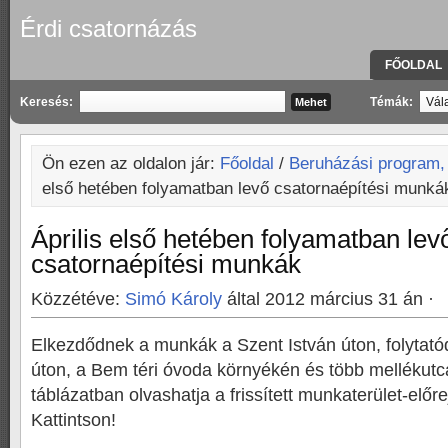
Érdi csatornázás
FŐOLDAL
KAPCSOLA
Keresés:
Témák:
Ön ezen az oldalon jár:
Főoldal
/
Beruházási program,
első hetében folyamatban levő csatornaépítési munká
Április első hetében folyamatban lev
csatornaépítési munkák
Közzétéve:
Simó Károly
által 2012 március 31 án ·
Elkezdődnek a munkák a Szent István úton, folytató
úton, a Bem téri óvoda környékén és több mellékutc
táblázatban olvashatja a frissített munkaterület-előr
Kattintson!