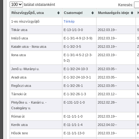
találat oldalanként
Keresés:
Részvízgyűjtő, utca
Csatornajel
Munkavégzés ideje
1-es részvízgyûjtõ
Térkép
Titkár utca
E-13-1/1-3-0
2012.03.19--
S
Intézõ utca
E-1-3/1-4-9 (2-3-9)
2012.03.19--
S
Katalin utca - Ilona utca
E-1-3/2-3-5
2012.03.19--
Z
Ilona utca
E-1-3/1-4-5-2 (2-3-
2012.03.19--
Z
5-2)
Jenõ u.-Murányi u.
E-1-3/2-24-10-3
2012.03.05--
Aradi utca
E-1-3/2-24-10-3-1
2012.03.05--
Regõczi utca
E-1-3/2-26-1
2012.03.05--
Tárnoki út
E-1-3/2-26-1-3
2012.03.12--
Pintyõke u. - Kanári u. -
E-131-1/2-1-0
2012.02.28--
K
Csalogány u.
Római út
E-11-1/1-1-0
2012.03.19--
K
Kerék utca
E-11-1/1-1-4
2012.04.02--
K
Hõsök tere
E-11-1/1-13-0
2012.03.19--
H