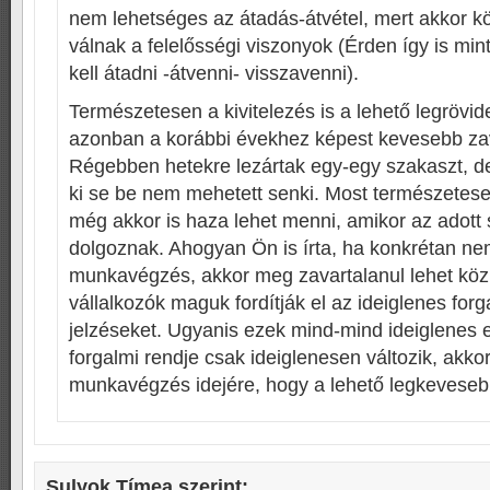
nem lehetséges az átadás-átvétel, mert akkor k
válnak a felelősségi viszonyok (Érden így is mi
kell átadni -átvenni- visszavenni).
Természetesen a kivitelezés is a lehető legrövide
azonban a korábbi évekhez képest kevesebb zav
Régebben hetekre lezártak egy-egy szakaszt, d
ki se be nem mehetett senki. Most természetesen
még akkor is haza lehet menni, amikor az adott
dolgoznak. Ahogyan Ön is írta, ha konkrétan nem
munkavégzés, akkor meg zavartalanul lehet köz
vállalkozók maguk fordítják el az ideiglenes for
jelzéseket. Ugyanis ezek mind-mind ideiglenes 
forgalmi rendje csak ideiglenesen változik, akkor
munkavégzés idejére, hogy a lehető legkeveseb
Sulyok Tímea
szerint: