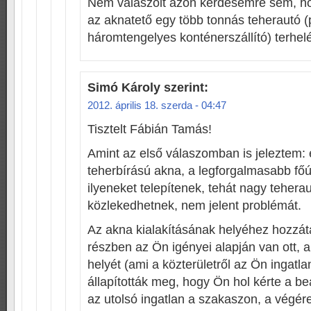
Nem válaszolt azon kérdésemre sem, hog
az aknatető egy több tonnás teherautó (
háromtengelyes konténerszállító) terhel
Simó Károly
szerint:
2012. április 18. szerda - 04:47
Tisztelt Fábián Tamás!
Amint az első válaszomban is jeleztem:
teherbírású akna, a legforgalmasabb főú
ilyeneket telepítenek, tehát nagy tehera
közlekedhetnek, nem jelent problémát.
Az akna kialakításának helyéhez hozzáta
részben az Ön igényei alapján van ott, 
helyét (ami a közterületről az Ön ingatla
állapították meg, hogy Ön hol kérte a be
az utolsó ingatlan a szakaszon, a végé