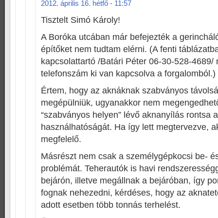
2012. április 16. hétfő - 11:57
Tisztelt Simó Károly!
A Boróka utcában már befejezték a gerincháló
építőket nem tudtam elérni. (A fenti táblázatb
kapcsolattartó /Batári Péter 06-30-528-4689/ 
telefonszám ki van kapcsolva a forgalomból.)
Értem, hogy az aknáknak szabványos távolság
megépülniük, ugyanakkor nem megengedhető
“szabványos helyen” lévő aknanyílás rontsa a
használhatóságát. Ha így lett megtervezve, a
megfelelő.
Másrészt nem csak a személygépkocsi be- és k
problémát. Teherautók is havi rendszerességg
bejárón, illetve megállnak a bejáróban, így p
fognak nehezedni, kérdéses, hogy az aknatető
adott esetben több tonnás terhelést.