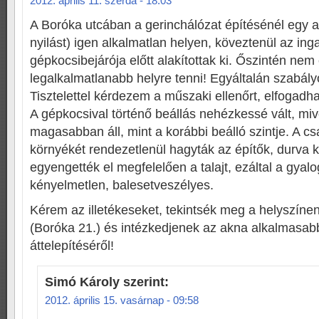
2012. április 11. szerda - 18:03
A Boróka utcában a gerinchálózat építésénél egy a
nyilást) igen alkalmatlan helyen, köveztenül az in
gépkocsibejárója előtt alakítottak ki. Őszintén nem 
legalkalmatlanabb helyre tenni! Egyáltalán szabály
Tisztelettel kérdezem a műszaki ellenőrt, elfogad
A gépkocsival történő beállás nehézkessé vált, miv
magasabban áll, mint a korábbi beálló szintje. A cs
környékét rendezetlenül hagyták az építők, durva 
egyengették el megfelelően a talajt, ezáltal a gyal
kényelmetlen, balesetveszélyes.
Kérem az illetékeseket, tekintsék meg a helyszíne
(Boróka 21.) és intézkedjenek az akna alkalmasabb
áttelepítéséről!
Simó Károly
szerint:
2012. április 15. vasárnap - 09:58