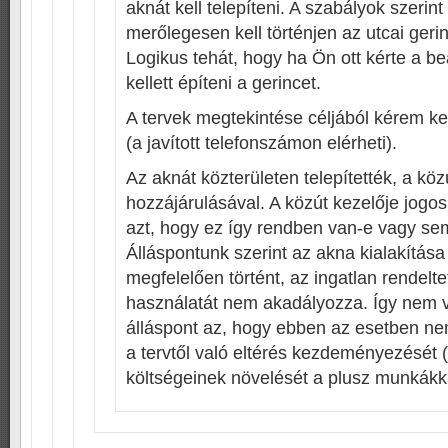
aknát kell telepíteni. A szabályok szerin
merőlegesen kell történjen az utcai gerin
Logikus tehát, hogy ha Ön ott kérte a be
kellett építeni a gerincet.
A tervek megtekintése céljából kérem ker
(a javított telefonszámon elérheti).
Az aknát közterületen telepítették, a kö
hozzájárulásával. A közút kezelője jogo
azt, hogy ez így rendben van-e vagy se
Álláspontunk szerint az akna kialakítás
megfelelően történt, az ingatlan rendelt
használatát nem akadályozza. Így nem
álláspont az, hogy ebben az esetben nem
a tervtől való eltérés kezdeményezését (
költségeinek növelését a plusz munkákka