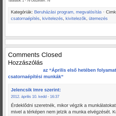
Találatok: 1 - 76 Összesen: 76
Kategóriák:
Beruházási program, megvalósítás
· Cim
csatornaépítés
,
kivitelezés
,
kivitelezők
,
ütemezés
Comments Closed
Hozzászólás
az “Április első hetében folyama
csatornaépítési munkák”
Jelencsik Imre
szerint:
2012. április 10. kedd - 16:37
Érdeklődni szeretnék, mikor végzik a munkálatokat
mivel a térképen nem jelzik a munka elvégzését. K