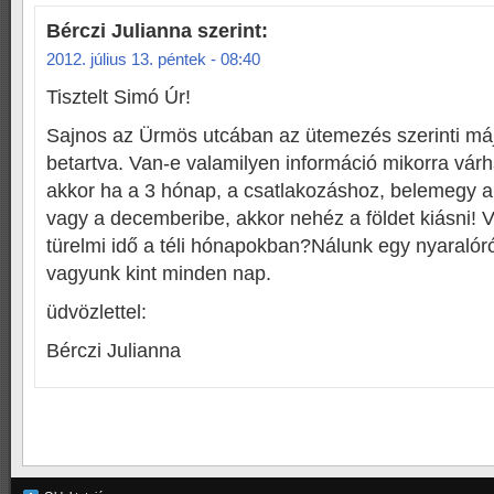
Bérczi Julianna
szerint:
2012. július 13. péntek - 08:40
Tisztelt Simó Úr!
Sajnos az Ürmös utcában az ütemezés szerinti máj
betartva. Van-e valamilyen információ mikorra várh
akkor ha a 3 hónap, a csatlakozáshoz, belemegy 
vagy a decemberibe, akkor nehéz a földet kiásni! 
türelmi idő a téli hónapokban?Nálunk egy nyaralór
vagyunk kint minden nap.
üdvözlettel:
Bérczi Julianna