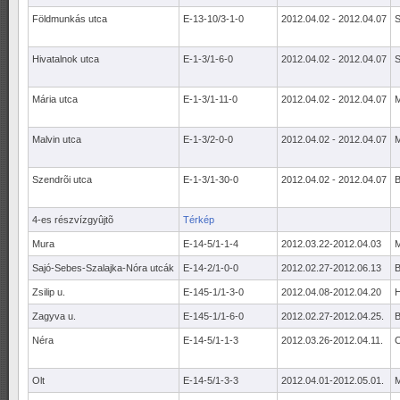
Földmunkás utca
E-13-10/3-1-0
2012.04.02 - 2012.04.07
S
Hivatalnok utca
E-1-3/1-6-0
2012.04.02 - 2012.04.07
S
Mária utca
E-1-3/1-11-0
2012.04.02 - 2012.04.07
Malvin utca
E-1-3/2-0-0
2012.04.02 - 2012.04.07
Szendrõi utca
E-1-3/1-30-0
2012.04.02 - 2012.04.07
B
4-es részvízgyûjtõ
Térkép
Mura
E-14-5/1-1-4
2012.03.22-2012.04.03
M
Sajó-Sebes-Szalajka-Nóra utcák
E-14-2/1-0-0
2012.02.27-2012.06.13
B
Zsilip u.
E-145-1/1-3-0
2012.04.08-2012.04.20
H
Zagyva u.
E-145-1/1-6-0
2012.02.27-2012.04.25.
B
Néra
E-14-5/1-1-3
2012.03.26-2012.04.11.
C
Olt
E-14-5/1-3-3
2012.04.01-2012.05.01.
M