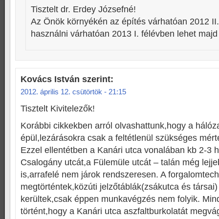
Tisztelt dr. Erdey Józsefné!
Az Önök környékén az építés várhatóan 2012 II.
használni várhatóan 2013 I. félévben lehet majd 
Kovács István
szerint:
2012. április 12. csütörtök - 21:15
Tisztelt Kivitelezők!
Korábbi cikkekben arról olvashattunk,hogy a háló
épül,lezárásokra csak a feltétlenül szükséges mért
Ezzel ellentétben a Kanári utca vonalában kb 2-3 h
Csalogány utcát,a Fülemüle utcát – talán még lejje
is,arrafelé nem járok rendszeresen. A forgalomtec
megtörténtek,közúti jelzőtáblák(zsákutca és társai)
kerültek,csak éppen munkavégzés nem folyik. Min
történt,hogy a Kanári utca aszfaltburkolatát megvá