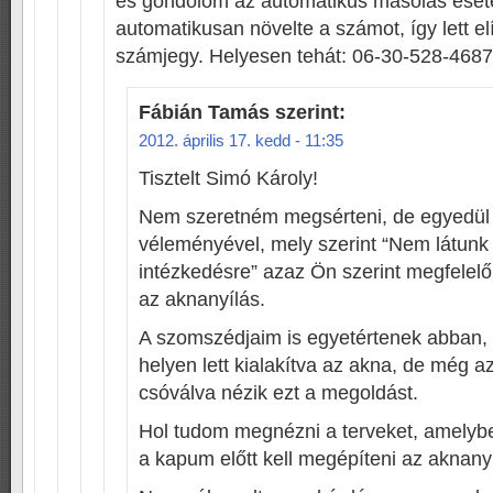
és gondolom az automatikus másolás eset
automatikusan növelte a számot, így lett el
számjegy. Helyesen tehát: 06-30-528-4687
Fábián Tamás
szerint:
2012. április 17. kedd - 11:35
Tisztelt Simó Károly!
Nem szeretném megsérteni, de egyedül
véleményével, mely szerint “Nem látunk
intézkedésre” azaz Ön szerint megfelelő 
az aknanyílás.
A szomszédjaim is egyetértenek abban, 
helyen lett kialakítva az akna, de még az 
csóválva nézik ezt a megoldást.
Hol tudom megnézni a terveket, amelybe
a kapum előtt kell megépíteni az aknany