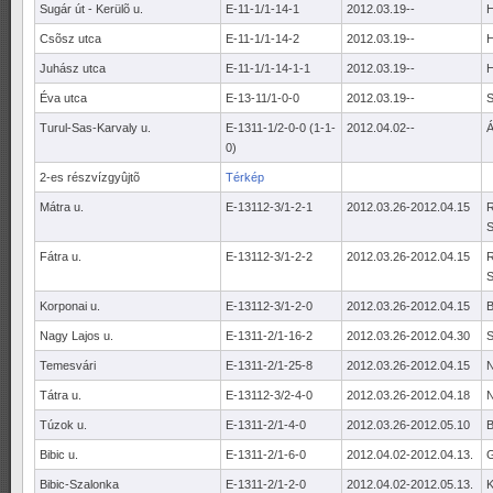
Sugár út - Kerülõ u.
E-11-1/1-14-1
2012.03.19--
H
Csõsz utca
E-11-1/1-14-2
2012.03.19--
H
Juhász utca
E-11-1/1-14-1-1
2012.03.19--
H
Éva utca
E-13-11/1-0-0
2012.03.19--
S
Turul-Sas-Karvaly u.
E-1311-1/2-0-0 (1-1-
2012.04.02--
Á
0)
2-es részvízgyûjtõ
Térkép
Mátra u.
E-13112-3/1-2-1
2012.03.26-2012.04.15
S
Fátra u.
E-13112-3/1-2-2
2012.03.26-2012.04.15
S
Korponai u.
E-13112-3/1-2-0
2012.03.26-2012.04.15
B
Nagy Lajos u.
E-1311-2/1-16-2
2012.03.26-2012.04.30
S
Temesvári
E-1311-2/1-25-8
2012.03.26-2012.04.15
N
Tátra u.
E-13112-3/2-4-0
2012.03.26-2012.04.18
N
Túzok u.
E-1311-2/1-4-0
2012.03.26-2012.05.10
B
Bibic u.
E-1311-2/1-6-0
2012.04.02-2012.04.13.
G
Bibic-Szalonka
E-1311-2/1-2-0
2012.04.02-2012.05.13.
K