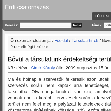
Érdi csatornázás
FŐOLDAL
KAPCSOLA
Keresés:
Témák:
Ön ezen az oldalon jár:
Főoldal
/
Társulati hírek
/ Bővü
érdekeltségi területe
Bővül a társulatunk érdekeltségi terü
Közzétéve:
Simó Károly
által 2009 augusztus 15 án
Ma és holnap a szervezők felkeresik azon utcák la
szervezés során nem kaptak arra lehetőséget,
társulatba. Olyan ingatlanokról van szó, amely
vannak ahol a korábbi tervezések során a tervező
terület nem felel meg a pályázati feltételeknek (l
közcsatorna építésének költsége, stb). Azóta sikerü