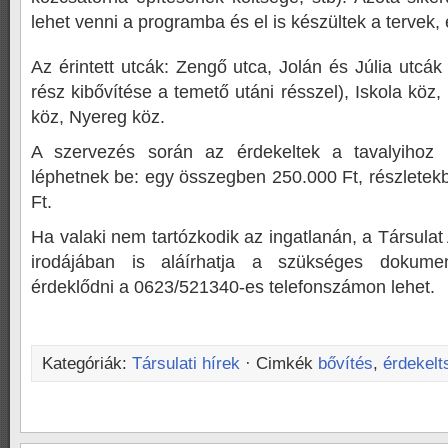
lehet venni a programba és el is készültek a tervek,
Az érintett utcák: Zengő utca, Jolán és Júlia utcák
rész kibővítése a temető utáni résszel), Iskola köz
köz, Nyereg köz.
A szervezés során az érdekeltek a tavalyihoz h
léphetnek be: egy összegben 250.000 Ft, részletekb
Ft.
Ha valaki nem tartózkodik az ingatlanán, a Társulat
irodájában is aláírhatja a szükséges dokumen
érdeklődni a 0623/521340-es telefonszámon lehet.
Kategóriák:
Társulati hírek
· Cimkék
bővítés
,
érdekelts