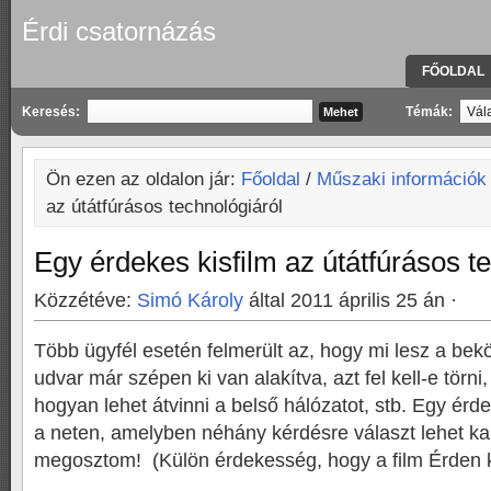
Érdi csatornázás
FŐOLDAL
KAPCSOLA
Keresés:
Témák:
Ön ezen az oldalon jár:
Főoldal
/
Műszaki információk
az útátfúrásos technológiáról
Egy érdekes kisfilm az útátfúrásos t
Közzétéve:
Simó Károly
által 2011 április 25 án ·
Több ügyfél esetén felmerült az, hogy mi lesz a bek
udvar már szépen ki van alakítva, azt fel kell-e törni,
hogyan lehet átvinni a belső hálózatot, stb. Egy érde
a neten, amelyben néhány kérdésre választ lehet kap
megosztom!
(Külön érdekesség, hogy a film Érden 