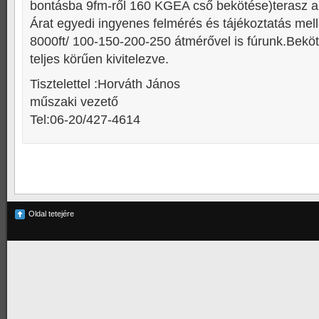
bontásba 9fm-ről 160 KGEA cső bekötése)terasz ala
Árat egyedi ingyenes felmérés és tájékoztatás mell
8000ft/ 100-150-200-250 átmérővel is fúrunk.Bekö
teljes körűen kivitelezve.
Tisztelettel :Horváth János
műszaki vezető
Tel:06-20/427-4614
Oldal tetejére