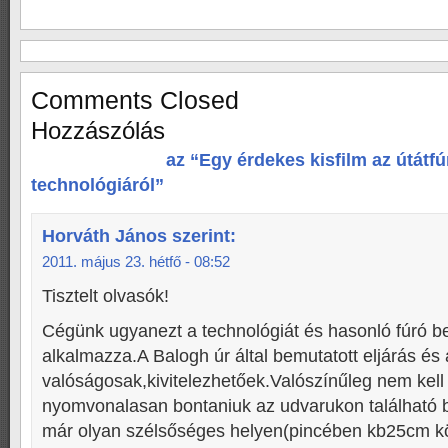
Comments Closed
Hozzászólás
az “Egy érdekes kisfilm az útátf
technológiáról”
Horváth János
szerint:
2011. május 23. hétfő - 08:52
Tisztelt olvasók!
Cégünk ugyanezt a technológiát és hasonló fúró b
alkalmazza.A Balogh úr által bemutatott eljárás és
valóságosak,kivitelezhetőek.Valószínűleg nem kell
nyomvonalasan bontaniuk az udvarukon található b
már olyan szélsőséges helyen(pincében kb25cm kö