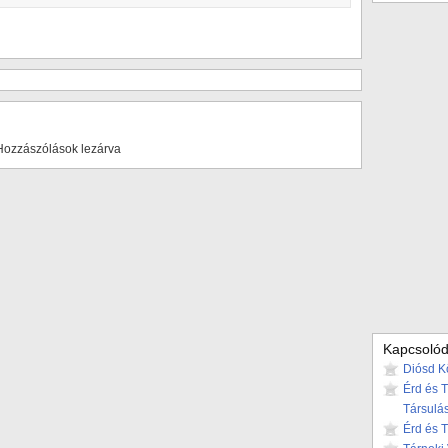
Hozzászólások lezárva
Kapcsolód
Diósd K
Érd és 
Társulá
Érd és 