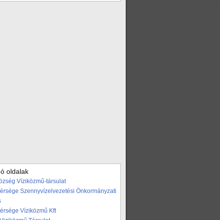
ó oldalak
özség Víziközmű-társulat
Térsége Szennyvízelvezetési Önkormányzati
s
Térsége Víziközmű Kft