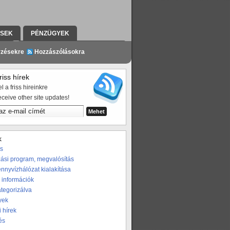
ÉSEK
PÉNZÜGYEK
ZÉS
A PROGRAMRÓL A SAJTÓBAN
yzésekre
Hozzászólásokra
iss hírek
l a friss hireinkre
eceive other site updates!
k
os
ási program, megvalósítás
nnyvízhálózat kialakítása
 információk
ategorizálva
yek
i hírek
és