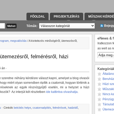
FŐOLDAL
PROJEKTLEÍRÁS
MŰSZAKI KÉRD
KAPCSOLATFELVÉTEL
TÁRSULAT
KIVITELE
Bejeg
Témák:
eNews & fr
rogram, megvalósítás
/ A kivitelezés minőségéről, ütemezésről,
Iratkozzon fe
as well as r
 ütemezésről, felmérésről, házi
6 án ·
Kategóriá
Általán
y szeretne néhány kérdésre választ kapni, amelyet a blog olvasói
Beruház
, hogy miért olyan sorrendben építik a csatornát, hogyan történik a
Házi sze
réseknek az egyik részvízgyűjtő esetén, mi a helyzet a házi
Műszaki
lkozók? Az interjút két részletben
ide kattintva olvashatja
.
Nincs k
Pénzüg
Társulat
s
· Cimkék
bekötés helye
,
csatornaépítés
,
felmérések
,
határidő
,
Ütemez