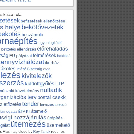
 Viziközmű Társulat
sik szó róla
izetések
befizetések ellenőrzése
bekötővezeték
s helye
bekötés
beszámoló
ornaépítés
egyenlegközlő
előrehaladás
ellenőrzés
befizetés
tság
felmérések
EU pályázat
határidő
zennyvízhálózat
ikerház
 rákötés
Intéző Bizottság
iroda
elezés
kivitelezők
szerzés
küldöttgyűlés
LTP
nulladik
műszaki követelmány
rganizációs terv
postai csekk
tender
zletfizetés
tervezés
tervező
átemelő
támogatás
ÉTV Kft
tségi hozzájárulás
útépítés
ütemezés
üzemeltető
gálat
 Flash tag cloud by
Roy Tanck
requires