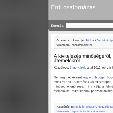
Érdi csatornázás
Keresés:
Ön ezen az oldalon jár:
Főoldal
/
Beruházási p
felmérésről, házi átemelőkről
A kivitelezés minőségéről,
átemelőkről
Közzétéve:
Simó Károly
által 2012 február 
Nemrég megkeresett
egy érdi blogger
, hog
tettek fel neki. A kérdések között szerepelt
minőség ellenőrzése, mi a célja a felmé
átemelőkkel, mikor kapnak pénzt az alválla
Kategóriák:
Beruházási program, megvalósítá
kivitelezők
,
organizációs terv
,
ütemezés