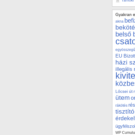
Tárnoki
Gyakran e
bef
akna
beköté
belső 
csat
egyösszegű 
EU Bizot
házi s
illegális
kivit
közbe
Lőcsei út
ütem
o
rés
rákötés
tisztító
érdekel
ügyfélszol
WP Cumulus