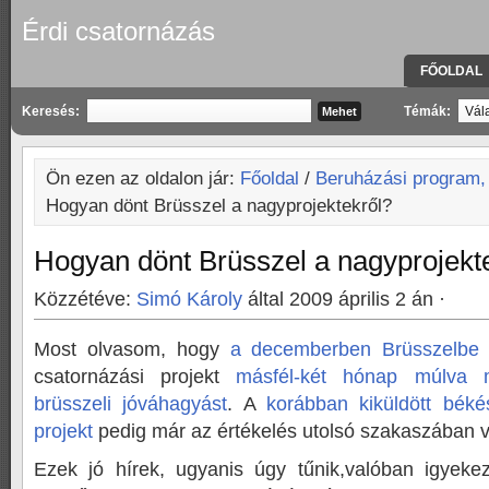
Érdi csatornázás
FŐOLDAL
KAPCSOLA
Keresés:
Témák:
Ön ezen az oldalon jár:
Főoldal
/
Beruházási program,
Hogyan dönt Brüsszel a nagyprojektekről?
Hogyan dönt Brüsszel a nagyprojekt
Közzétéve:
Simó Károly
által 2009 április 2 án ·
Most olvasom, hogy
a decemberben Brüsszelbe k
csatornázási projekt
másfél-két hónap múlva 
brüsszeli jóváhagyást
. A
korábban kiküldött béké
projekt
pedig már az értékelés utolsó szakaszában 
Ezek jó hírek, ugyanis úgy tűnik,valóban igyek