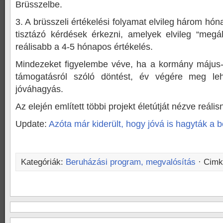
Brüsszelbe.
3. A brüsszeli értékelési folyamat elvileg három hó
tisztázó kérdések érkezni, amelyek elvileg “megáll
reálisabb a 4-5 hónapos értékelés.
Mindezeket figyelembe véve, ha a kormány május
támogatásról szóló döntést, év végére meg le
jóváhagyás.
Az elején említett többi projekt életútját nézve reális
Update:
Azóta már kiderült, hogy jóvá is hagyták a b
Kategóriák:
Beruházási program, megvalósítás
· Cimk