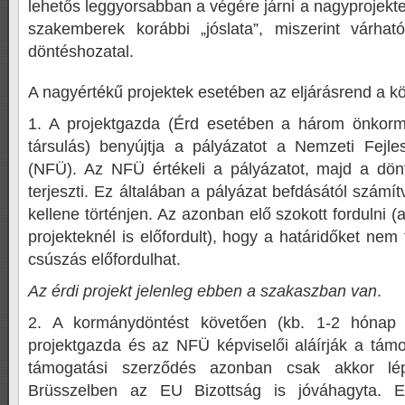
lehetős leggyorsabban a végére járni a nagyprojekte
szakemberek korábbi „jóslata”, miszerint várhat
döntéshozatal.
A nagyértékű projektek esetében az eljárásrend a k
1. A projektgazda (Érd esetében a három önkormán
társulás) benyújtja a pályázatot a Nemzeti Fejl
(NFÜ). Az NFÜ értékeli a pályázatot, majd a dö
terjeszti. Ez általában a pályázat befdásától számí
kellene történjen. Az azonban elő szokott fordulni (
projekteknél is előfordult), hogy a határidőket nem
csúszás előfordulhat.
Az érdi projekt jelenleg ebben a szakaszban van
.
2. A kormánydöntést követően (kb. 1-2 hónap 
projektgazda és az NFÜ képviselői aláírják a támo
támogatási szerződés azonban csak akkor lé
Brüsszelben az EU Bizottság is jóváhagyta. Ez