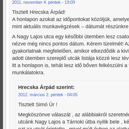
2011. november 4. péntek - 19:09
Tisztelt Hrecska Árpád!
A honlapon azokat az időpontokat közöljük, amelyek
mint aktuális munkavégzések – dátumát részünkr
A Nagy Lajos utca egy későbbi ütemben lesz csato
nézve még nincs pontos dátum. Kérem türelmét! Az
gyakorlatnak megfelelően, amikor elkezdődik a kivit
adott ütemben szereplő utcák listája közzé lesz tév
itt a honlapon is, tehát lesz idő bőven felkészülni a
munkálatokra.
Hrecska Árpád
szerint:
2012. március 2. péntek - 04:05
Tisztelt Simó Úr !
Megköszönve válaszát , az alábbiakról szeretné
utcánk Nagy Lajos a Tárnoki útba nyilik bele , 