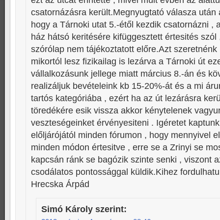
ezt az utcát érintette , mivel múlt évben az alattu
csatornázásra került.Megnyugtató válasza után a
hogy a Tárnoki utat 5.-étől kezdik csatornázni , 
ház hátsó keritésére kifüggesztett értesités szól ,
szórólap nem tájékoztatott előre.Azt szeretnénk
mikortól lesz fizikailag is lezárva a Tárnoki út ez
vállalkozásunk jellege miatt március 8.-án és k
realizáljuk bevételeink kb 15-20%-át és a mi áru
tartós kategóriába , ezért ha az út lezárásra ker
töredékére esik vissza akkor kénytelenek vagy
veszteségeinket érvényesiteni . Igéretet kaptun
előljárójától minden fórumon , hogy mennyivel e
minden módon értesitve , erre se a Zrinyi se mos
kapcsán ránk se bagózik szinte senki , viszont 
csodálatos pontossággal küldik.Kihez fordulhatu
Hrecska Árpád
Simó Károly
szerint: