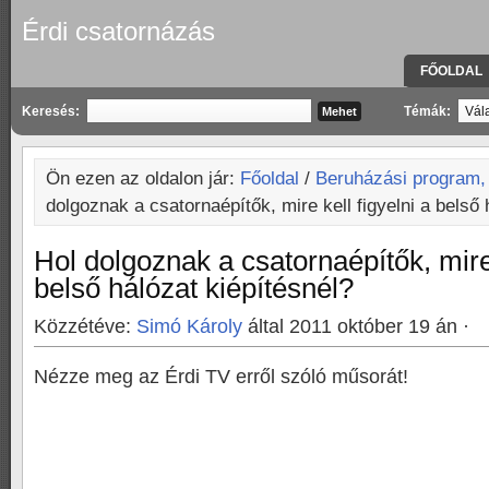
Érdi csatornázás
FŐOLDAL
KAPCSOLA
Keresés:
Témák:
Ön ezen az oldalon jár:
Főoldal
/
Beruházási program,
dolgoznak a csatornaépítők, mire kell figyelni a belső 
Hol dolgoznak a csatornaépítők, mire 
belső hálózat kiépítésnél?
Közzétéve:
Simó Károly
által 2011 október 19 án ·
Nézze meg az Érdi TV erről szóló műsorát!