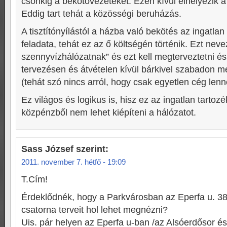
csonkig a bekötővezetéket. Ezen kívül elhelyezik a ti
Eddig tart tehát a közösségi beruházás.
A tisztítónyílástól a házba való bekötés az ingatla
feladata, tehát ez az ő költségén történik. Ezt neve
szennyvízhálózatnak” és ezt kell megterveztetni és
tervezésen és átvételen kívül bárkivel szabadon me
(tehát szó nincs arról, hogy csak egyetlen cég lenne
Ez világos és logikus is, hisz ez az ingatlan tartozé
közpénzből nem lehet kiépíteni a hálózatot.
Sass József
szerint:
2011. november 7. hétfő - 19:09
T.Cím!
Érdeklődnék, hogy a Parkvárosban az Eperfa u. 38-
csatorna terveit hol lehet megnézni?
Uis. pár helyen az Eperfa u-ban /az Alsóerdősor és