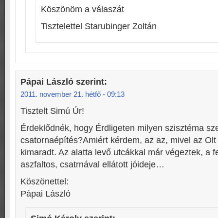
Köszönöm a válaszát
Tisztelettel Starubinger Zoltán
Pápai László
szerint:
2011. november 21. hétfő - 09:13
Tisztelt Simú Úr!
Érdeklődnék, hogy Érdligeten milyen szisztéma szer
csatornaépítés?Amiért kérdem, az az, mivel az Olt 
kimaradt. Az alatta levő utcákkal már végeztek, a f
aszfaltos, csatrnával ellátott jóideje…
Köszönettel:
Pápai László