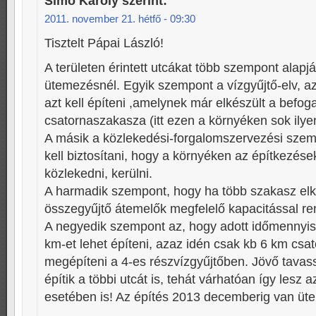
Simó Károly
szerint:
2011. november 21. hétfő - 09:30
Tisztelt Pápai László!
A területen érintett utcákat több szempont alapjá
ütemezésnél. Egyik szempont a vízgyűjtő-elv, az
azt kell építeni ,amelynek már elkészült a befog
csatornaszakasza (itt ezen a környéken sok ilye
A másik a közlekedési-forgalomszervezési szem
kell biztosítani, hogy a környéken az építkezések
közlekedni, kerülni.
A harmadik szempont, hogy ha több szakasz elk
összegyűjtő átemelők megfelelő kapacitással r
A negyedik szempont az, hogy adott időmennyiség
km-et lehet építeni, azaz idén csak kb 6 km csa
megépíteni a 4-es részvízgyűjtőben. Jövő tavassz
építik a többi utcát is, tehát várhatóan így lesz a
esetében is! Az építés 2013 decemberig van üt