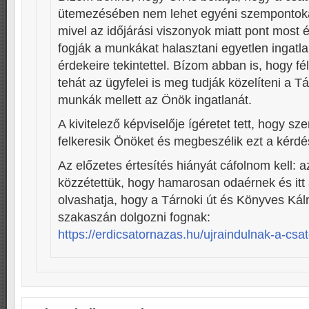
ütemezésében nem lehet egyéni szempontoka
mivel az időjárási viszonyok miatt pont most 
fogják a munkákat halasztani egyetlen ingatl
érdekeire tekintettel. Bízom abban is, hogy fé
tehát az ügyfelei is meg tudják közelíteni a Tá
munkák mellett az Önök ingatlanát.
A kivitelező képviselője ígéretet tett, hogy s
felkeresik Önöket és megbeszélik ezt a kérdé
Az előzetes értesítés hiányát cáfolnom kell: a
közzétettük, hogy hamarosan odaérnek és itt 
olvashatja, hogy a Tárnoki út és Könyves Ká
szakaszán dolgozni fognak:
https://erdicsatornazas.hu/ujraindulnak-a-cs