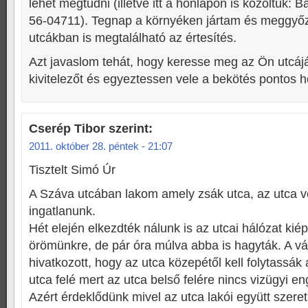
lehet megtudni (illetve itt a honlapon is közöltük: 
56-04711). Tegnap a környéken jártam és meggyő
utcákban is megtalálható az értesítés.
Azt javaslom tehát, hogy keresse meg az Ön utcájá
kivitelezőt és egyeztessen vele a bekötés pontos h
Cserép Tibor
szerint:
2011. október 28. péntek - 21:07
Tisztelt Simó Úr
A Száva utcában lakom amely zsák utca, az utca 
ingatlanunk.
Hét elején elkezdték nálunk is az utcai hálózat kiép
örömünkre, de pár óra múlva abba is hagyták. A vál
hivatkozott, hogy az utca közepétől kell folytassák
utca felé mert az utca belső felére nincs vizügyi e
Azért érdeklődünk mivel az utca lakói együtt szere