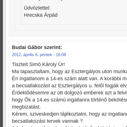
Üdvözlettel:
Hrecska Árpád
Budai Gábor
szerint:
2012. április 6. péntek - 16:08
Tisztelt Simó Károly Úr!
Ma tapasztaltam, hogy az Esztergályos uton munk
Én ingatlanom a 14-es szám alatt van. A korábbi m
a becsatlakozást az Esztergályos u. felől fogják el
Érdeklődésemre az ott dolgozó emberek azt a felvil
hogy Ők a 14-es számú ingatlanra történő beköté
megbizatást.
Kérem, sziveskedjen tájékoztatni, hogy az ingatla
becsatlakozási tervek vannak ?