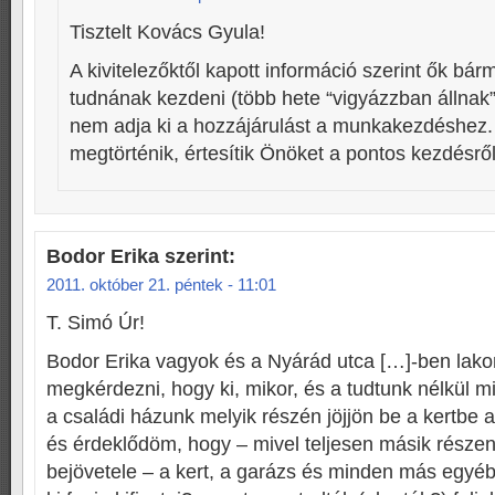
Tisztelt Kovács Gyula!
A kivitelezőktől kapott információ szerint ők bár
tudnának kezdeni (több hete “vigyázzban állnak
nem adja ki a hozzájárulást a munkakezdéshez.
megtörténik, értesítik Önöket a pontos kezdésről
Bodor Erika
szerint:
2011. október 21. péntek - 11:01
T. Simó Úr!
Bodor Erika vagyok és a Nyárád utca […]-ben lak
megkérdezni, hogy ki, mikor, és a tudtunk nélkül mi
a családi házunk melyik részén jöjjön be a kertbe 
és érdeklődöm, hogy – mivel teljesen másik része
bejövetele – a kert, a garázs és minden más egyéb