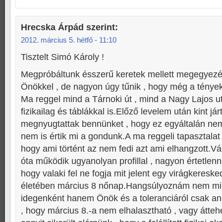
Hrecska Árpád
szerint:
2012. március 5. hétfő - 11:10
Tisztelt Simó Károly !
Megpróbáltunk ésszerű keretek mellett megegyezé
Önökkel , de nagyon úgy tűnik , hogy még a tényeke
Ma reggel mind a Tárnoki út , mind a Nagy Lajos ut
fizikailag és táblákkal is.Előző levelem után kint jár
megnyugtattak bennünket , hogy ez egyáltalán nem
nem is értik mi a gondunk.A ma reggeli tapasztalat
hogy ami történt az nem fedi azt ami elhangzott.V
óta működik ugyanolyan profillal , nagyon értetlenn
hogy valaki fel ne fogja mit jelent egy virágkereske
életében március 8 nőnap.Hangsúlyoznám nem mi
idegenként hanem Önök és a toleranciáról csak an
, hogy március 8.-a nem elhalasztható , vagy átteh