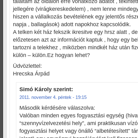
találtam az oldalon erre vonatkozó adatot , tekintet
jellegére (virágkereskedelem) , nem lenne mindegy
hiszen a vállalkozás bevételének egy jelentős rés
napja , ballagások) adott napokhoz kapcsolódik.
A telken két ház fekszik ikresitve egy hrsz alatt , d
előzetesen azt az információt kaptuk , hogy egy be
tartozni a telekhez , miközben mindkét ház után fiz
külön – külön.Ez hogyan lehet?
Üdvözlettel:
Hrecska Árpád
Simó Károly
szerint:
2011. november 4. péntek - 19:15
Második kérdésére válaszolva:
Valóban minden egyes fogyasztási egység (hiva
“szennyvízelvezetési hely”, ami praktikusan vízó
fogyasztási helyet vagy önálló “albetétesített” tá