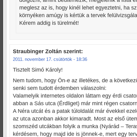
dolgozni, amint beütemezik, megjelenik a lista e
meglesz az is, hogy kinél lehet egyeztetni, ha s
környéken amúgy is kértük a tervek felülvizsgálat
Kérem addig is türelmét!
Straubinger Zoltán
szerint:
2011. november 17. csütörtök - 18:36
Tisztelt Simó Károly!
Nem tudom, hogy Ön-e az illetékes, de a követke
senki sem tudott érdemben válaszolni:
Valamelyik internetes oldalon láttam egy érdi csato
abban a Sás utca (Érdliget) már mint régen csatorn
A Néra utcát és a patak túloldalát már évekkel ezel
az utca azonban akkor kimaradt. Most az első üte
szomszéd utcákban folyik a munka (Nyárád – Teras
kérdésem, hogy majd ide is jönnek-e, mert egy ter