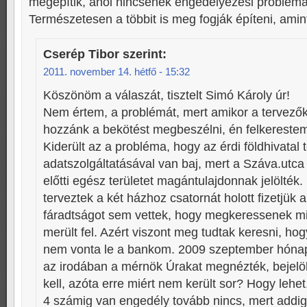
megépítik, ahol nincsenek engedélyezési problémá
Természetesen a többit is meg fogják építeni, amin
Cserép Tibor
szerint:
2011. november 14. hétfő - 15:32
Köszönöm a válaszát, tisztelt Simó Károly úr!
Nem értem, a problémát, mert amikor a tervezők
hozzánk a bekötést megbeszélni, én felkerestem
Kiderült az a probléma, hogy az érdi földhivatal 
adatszolgáltatásával van baj, mert a Száva.utc
előtti egész területet magántulajdonnak jelölték
terveztek a két házhoz csatornát holott fizetjük a
fáradtságot sem vettek, hogy megkeressenek m
merült fel. Azért viszont meg tudtak keresni, hog
nem vonta le a bankom. 2009 szeptember hón
az irodában a mérnök Úrakat megnézték, bejelölt
kell, azóta erre miért nem került sor? Hogy lehe
4 számig van engedély tovább nincs, mert addig