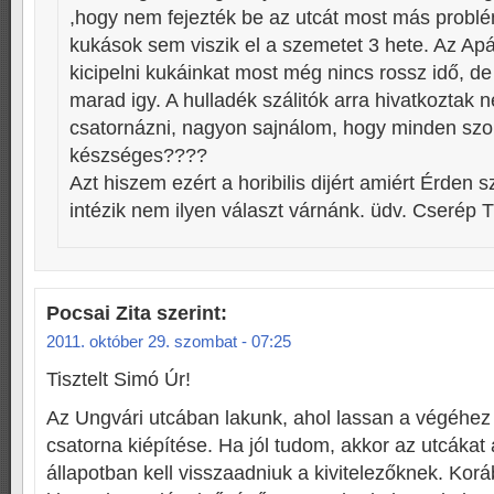
,hogy nem fejezték be az utcát most más problémá
kukások sem viszik el a szemetet 3 hete. Az Apál
kicipelni kukáinkat most még nincs rossz idő, d
marad igy. A hulladék szálitók arra hivatkoztak
csatornázni, nagyon sajnálom, hogy minden szol
készséges????
Azt hiszem ezért a horibilis dijért amiért Érden s
intézik nem ilyen választ várnánk. üdv. Cserép T
Pocsai Zita
szerint:
2011. október 29. szombat - 07:25
Tisztelt Simó Úr!
Az Ungvári utcában lakunk, ahol lassan a végéhez
csatorna kiépítése. Ha jól tudom, akkor az utcákat 
állapotban kell visszaadniuk a kivitelezőknek. Kor