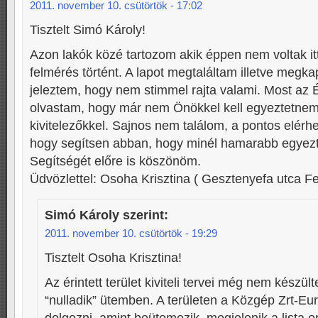
2011. november 10. csütörtök - 17:02
Tisztelt Simó Károly!
Azon lakók közé tartozom akik éppen nem voltak it
felmérés történt. A lapot megtaláltam illetve megk
jeleztem, hogy nem stimmel rajta valami. Most az 
olvastam, hogy már nem Önökkel kell egyeztetne
kivitelezőkkel. Sajnos nem találom, a pontos elér
hogy segítsen abban, hogy minél hamarabb egyezte
Segítségét előre is köszönöm.
Üdvözlettel: Osoha Krisztina ( Gesztenyefa utca Fen
Simó Károly
szerint:
2011. november 10. csütörtök - 19:29
Tisztelt Osoha Krisztina!
Az érintett terület kiviteli tervei még nem készült
“nulladik” ütemben. A területen a Közgép Zrt-Eur