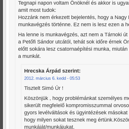
Tegnapi napon voltam Önöknél és akkor is ugy
amit most tudok:
Hozzánk nem érkezett bejelentés, hogy a Nagy 
munkavégzés történne. Ez nem is lesz ezen a h
Ha lenne is munkavégzés, azt nem a Tárnoki út 
a Petőfi Sándor utcától, tehát sok időre érnek 
előtt sokára lesz csatornaépítési munka, miután 
a munkát.
Hrecska Árpád
szerint:
2012. március 6. kedd - 05:53
Tisztelt Simó Úr !
Köszönjük , hogy problémánkat személyes m
sikerült megfelelő kompromisszummal orvoso
gyors levélváltások és ügyintézések másokat
hogy milyen sokat tesznek meg értünk.Köszö
munkáját/munkájukat.