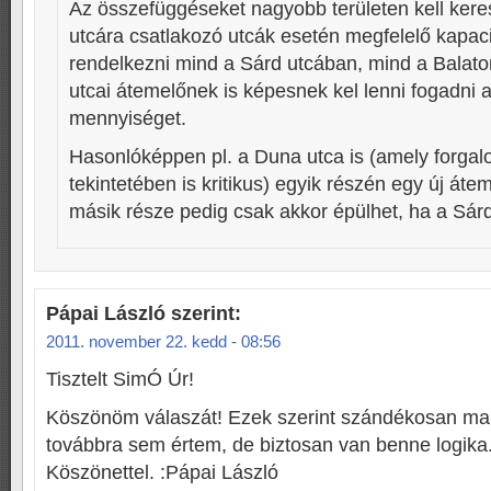
Az összefüggéseket nagyobb területen kell keres
utcára csatlakozó utcák esetén megfelelő kapaci
rendelkezni mind a Sárd utcában, mind a Balato
utcai átemelőnek is képesnek kel lenni fogadni
mennyiséget.
Hasonlóképpen pl. a Duna utca is (amely forga
tekintetében is kritikus) egyik részén egy új átem
másik része pedig csak akkor épülhet, ha a Sárd
Pápai László
szerint:
2011. november 22. kedd - 08:56
Tisztelt SimÓ Úr!
Köszönöm válaszát! Ezek szerint szándékosan mara
továbbra sem értem, de biztosan van benne logika
Köszönettel. :Pápai László