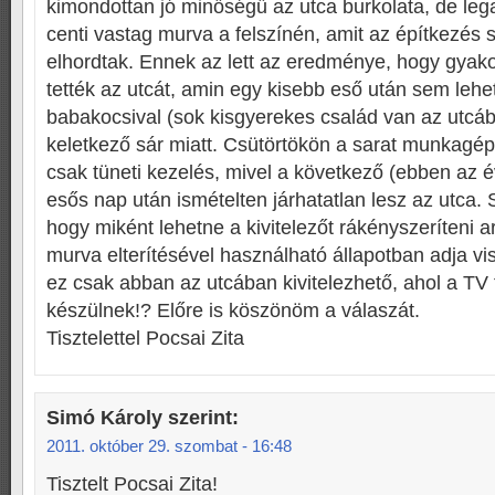
kimondottan jó minőségű az utca burkolata, de lega
centi vastag murva a felszínén, amit az építkezés 
elhordtak. Ennek az lett az eredménye, hogy gyakor
tették az utcát, amin egy kisebb eső után sem leh
babakocsival (sok kisgyerekes család van az utcá
keletkező sár miatt. Csütörtökön a sarat munkagépe
csak tüneti kezelés, mivel a következő (ebben az 
esős nap után ismételten járhatatlan lesz az utca.
hogy miként lehetne a kivitelezőt rákényszeríteni a
murva elterítésével használható állapotban adja vi
ez csak abban az utcában kivitelezhető, ahol a TV 
készülnek!? Előre is köszönöm a válaszát.
Tisztelettel Pocsai Zita
Simó Károly
szerint:
2011. október 29. szombat - 16:48
Tisztelt Pocsai Zita!