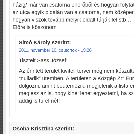
házig/ már van csatorna önerőből és hogyan folytat
az utca egyik oldalán van a csatorna, nem közép
hogyan viszok tovább melyik oldalt túrják fel stb…
Előre is köszönöm
Simó Károly
szerint:
2011. november 10. csütörtök - 19:26
Tisztelt Sass József!
Az érintett terület kiviteli tervei még nem készült
“nulladik” ütemben. A területen a Közgép Zrt-Eur
dolgozni, amint beütemezik, megjelenik a lista e
meglesz az is, hogy kinél lehet egyeztetni, ha 
addig is türelmét!
Osoha Krisztina
szerint: