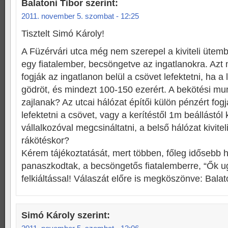
Balatoni Tibor
szerint:
2011. november 5. szombat - 12:25
Tisztelt Simó Károly!
A Füzérvári utca még nem szerepel a kiviteli ütembe
egy fiatalember, becsöngetve az ingatlanokra. Azt
fogják az ingatlanon belül a csövet lefektetni, ha a
gödröt, és mindezt 100-150 ezerért. A bekötési m
zajlanak? Az utcai hálózat építői külön pénzért fog
lefektetni a csövet, vagy a kerítéstől 1m beállástól 
vállalkozóval megcsináltatni, a belső hálózat kivitel
rákötéskor?
Kérem tájékoztatását, mert többen, főleg idősebb 
panaszkodtak, a becsöngetős fiatalemberre, “Ők u
felkiáltással! Válaszát előre is megköszönve: Balat
Simó Károly
szerint: