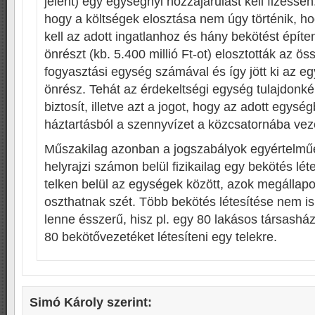
jelent) egy egységnyi hozzájárulást kell fizesse
hogy a költségek elosztása nem úgy történik, h
kell az adott ingatlanhoz és hány bekötést építe
önrészt (kb. 5.400 millió Ft-ot) elosztották az öss
fogyasztási egység számával és így jött ki az e
önrész. Tehát az érdekeltségi egység tulajdonk
biztosít, illetve azt a jogot, hogy az adott egység
háztartásból a szennyvízet a közcsatornába veze
Műszakilag azonban a jogszabályok egyértelműe
helyrajzi számon belül fizikailag egy bekötés lét
telken belül az egységek között, azok megállap
oszthatnak szét. Több bekötés létesítése nem i
lenne ésszerű, hisz pl. egy 80 lakásos társashá
80 bekötővezetéket létesíteni egy telekre.
Simó Károly
szerint: