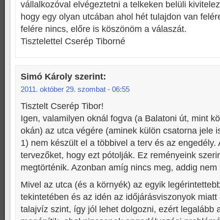
vállalkozóval elvégeztetni a telkeken belüli kivitel
hogy egy olyan utcában ahol hét tulajdon van felé
felére nincs, előre is köszönöm a válaszát.
Tisztelettel Cserép Tiborné
Simó Károly
szerint:
2011. október 29. szombat - 06:55
Tisztelt Cserép Tibor!
Igen, valamilyen oknál fogva (a Balatoni út, mint kö
okán) az utca végére (aminek külön csatorna jele i
1) nem készült el a többivel a terv és az engedély. 
tervezőket, hogy ezt pótolják. Ez reményeink szeri
megtörténik. Azonban amíg nincs meg, addig nem l
Mivel az utca (és a környék) az egyik legérintettebb
tekintetében és az idén az időjárásviszonyok miat
talajvíz szint, így jól lehet dolgozni, ezért legalább 