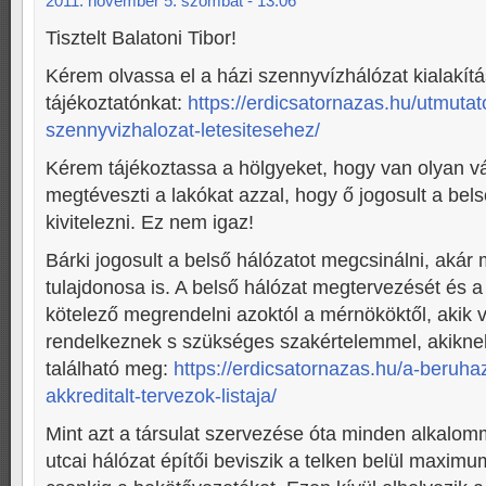
2011. november 5. szombat - 13:06
Tisztelt Balatoni Tibor!
Kérem olvassa el a házi szennyvízhálózat kialakítá
tájékoztatónkat:
https://erdicsatornazas.hu/utmutat
szennyvizhalozat-letesitesehez/
Kérem tájékoztassa a hölgyeket, hogy van olyan vá
megtéveszti a lakókat azzal, hogy ő jogosult a bels
kivitelezni. Ez nem igaz!
Bárki jogosult a belső hálózatot megcsinálni, akár
tulajdonosa is. A belső hálózat megtervezését és a
kötelező megrendelni azoktól a mérnököktől, akik v
rendelkeznek s szükséges szakértelemmel, akiknek a
található meg:
https://erdicsatornazas.hu/a-beruhaz
akkreditalt-tervezok-listaja/
Mint azt a társulat szervezése óta minden alkalom
utcai hálózat építői beviszik a telken belül maximu