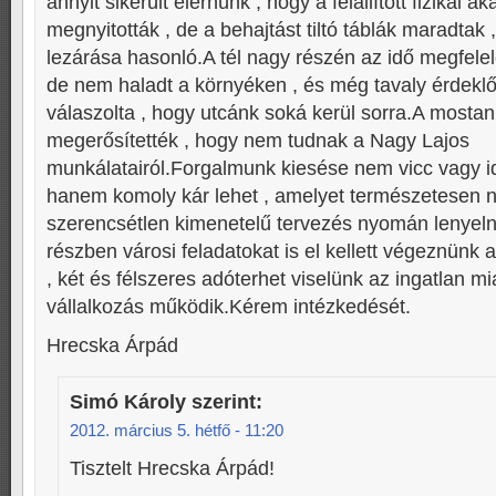
annyit sikerült elérnünk , hogy a felállított fizikai 
megnyitották , de a behajtást tiltó táblák maradtak
lezárása hasonló.A tél nagy részén az idő megfele
de nem haladt a környéken , és még tavaly érdekl
válaszolta , hogy utcánk soká kerül sorra.A mostani
megerősítették , hogy nem tudnak a Nagy Lajos
munkálatairól.Forgalmunk kiesése nem vicc vagy id
hanem komoly kár lehet , amelyet természetesen 
szerencsétlen kimenetelű tervezés nyomán lenyeln
részben városi feladatokat is el kellett végeznünk a
, két és félszeres adóterhet viselünk az ingatlan m
vállalkozás működik.Kérem intézkedését.
Hrecska Árpád
Simó Károly
szerint:
2012. március 5. hétfő - 11:20
Tisztelt Hrecska Árpád!