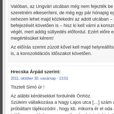
Valóban, az Ungvári utcában még nem fejezték b
szeretném elkeseríteni, de még egy pár hónapig e
nehezen lehet majd közlekedni az adott utcában 
befejezését követően is – hisz ki kell várni a konsz
végét, mert addig süllyedés előfordul. Ezért előre 
megértésüket kérem!
Az előírás szerint zúzott kővel kell majd helyreállít
is, a konszolidációs időszakot követően.
Hrecska Árpád
szerint:
2011. október 30. vasárnap - 13:01
Tisztelt Simó úr !
Az alábbi kérdésekkel fordulnék Önhöz.
Szüleim vállalkozása a Nagy Lajos utca […] szám a
próbáltam tájékozódni , hogy kb. mikorra ér el oda