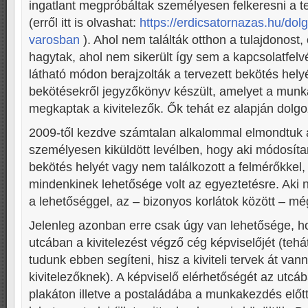
ingatlant megpróbáltak személyesen felkeresni a t
(erről itt is olvashat:
https://erdicsatornazas.hu/dol
varosban
). Ahol nem találták otthon a tulajdonost, o
hagytak, ahol nem sikerült így sem a kapcsolatfelvét
látható módon berajzolták a tervezett bekötés helyé
bekötésekről jegyzőkönyv készült, amelyet a munk
megkaptak a kivitelezők. Ők tehát ez alapján dolg
2009-től kezdve számtalan alkalommal elmondtuk a
személyesen kiküldött levélben, hogy aki módosíta
bekötés helyét vagy nem találkozott a felmérőkkel, 
mindenkinek lehetősége volt az egyeztetésre. Aki n
a lehetőséggel, az – bizonyos korlátok között – mé
Jelenleg azonban erre csak úgy van lehetősége, ho
utcában a kivitelezést végző cég képviselőjét (te
tudunk ebben segíteni, hisz a kiviteli tervek át van
kivitelezőknek). A képviselő elérhetőségét az utcáb
plakáton illetve a postaládába a munkakezdés előtt