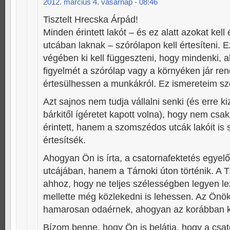
2012. március 4. vasárnap - 08:46
Tisztelt Hrecska Árpád!
Minden érintett lakót – és ez alatt azokat kell 
utcában laknak – szórólapon kell értesíteni. E
végében ki kell függeszteni, hogy mindenki, a
figyelmét a szórólap vagy a környéken jár re
értesülhessen a munkákról. Ez ismereteim szer
Azt sajnos nem tudja vállalni senki (és erre k
bárkitől ígéretet kapott volna), hogy nem csa
érintett, hanem a szomszédos utcák lakóit is
értesítsék.
Ahogyan Ön is írta, a csatornafektetés egye
utcájában, hanem a Tárnoki úton történik. A T
ahhoz, hogy ne teljes szélességben legyen l
mellette még közlekedni is lehessen. Az Önök
hamarosan odaérnek, ahogyan az korábban k
Bízom benne, hogy Ön is belátja, hogy a csa