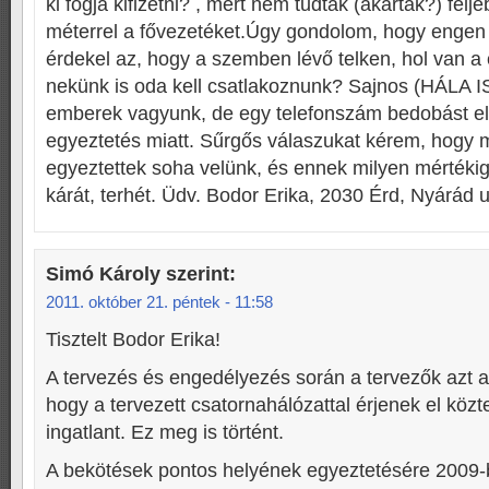
ki fogja kifizetni? , mert nem tudták (akarták?) felj
méterrel a fővezetéket.Úgy gondolom, hogy engen
érdekel az, hogy a szemben lévő telken, hol van a 
nekünk is oda kell csatlakoznunk? Sajnos (HÁLA
emberek vagyunk, de egy telefonszám bedobást el
egyeztetés miatt. Sűrgős válaszukat kérem, hogy 
egyeztettek soha velünk, és ennek milyen mértékig 
kárát, terhét. Üdv. Bodor Erika, 2030 Érd, Nyárád u
Simó Károly
szerint:
2011. október 21. péntek - 11:58
Tisztelt Bodor Erika!
A tervezés és engedélyezés során a tervezők azt a 
hogy a tervezett csatornahálózattal érjenek el köz
ingatlant. Ez meg is történt.
A bekötések pontos helyének egyeztetésére 2009