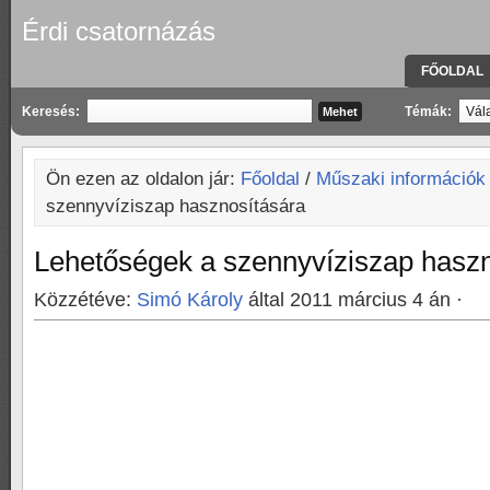
Érdi csatornázás
FŐOLDAL
KAPCSOLA
Keresés:
Témák:
Ön ezen az oldalon jár:
Főoldal
/
Műszaki információk
szennyvíziszap hasznosítására
Lehetőségek a szennyvíziszap haszn
Közzétéve:
Simó Károly
által 2011 március 4 án ·