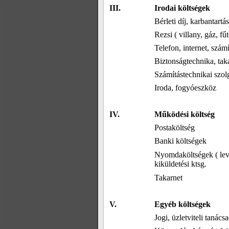
III.
Irodai költségek
Bérleti díj, karbantartá
Rezsi ( villany, gáz, fűt
Telefon, internet, szám
Biztonságtechnika, taka
Számítástechnikai szol
Iroda, fogyóeszköz
IV.
Működési költség
Postaköltség
Banki költségek
Nyomdaköltségek ( levél
kiküldetési ktsg.
Takarnet
V.
Egyéb költségek
Jogi, üzletviteli tanács