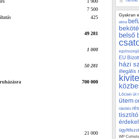
Tárnoki
tés
1 900
7 500
Gyakran e
ltatás
425
bef
akna
beköté
49 281
belső 
csat
1 000
egyösszegű 
EU Bizot
házi s
50 281
illegális
kivit
eruházásra
700 000
közbe
Lőcsei út
ütem
o
rés
rákötés
tisztító
érdekel
ügyfélszol
21 000
WP Cumulus