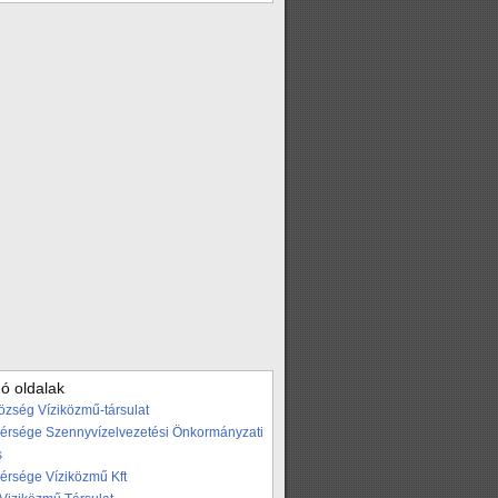
ó oldalak
özség Víziközmű-társulat
Térsége Szennyvízelvezetési Önkormányzati
s
Térsége Víziközmű Kft