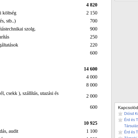
4 820
si költség
2 150
és, stb..)
700
ítástechnikai szolg.
900
rítás
250
gáltatások
220
600
14 600
4 000
8 000
, csekk ), szállítás, utazási és
2 000
600
Kapcsolód
Diósd K
Érd és 
10 925
Társulá
adás, audit
1 100
Érd és 