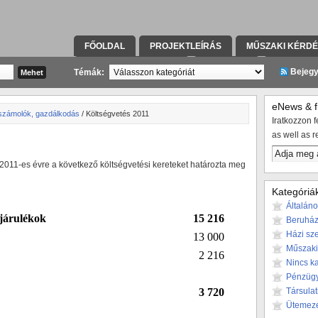
FŐOLDAL
PROJEKTLEÍRÁS
MŰSZAKI KÉRD
KAPCSOLATFELVÉTEL
TÁRSULAT
KIVITELE
Bejeg
Témák:
eNews & fr
számolók, gazdálkodás
/ Költségvetés 2011
Iratkozzon fe
as well as r
a 2011-es évre a következő költségvetési kereteket határozta meg
Kategóriá
Általán
 járulékok
15 216
Beruház
Házi sze
13 000
Műszaki
2 216
Nincs k
Pénzüg
3 720
Társulat
Ütemez