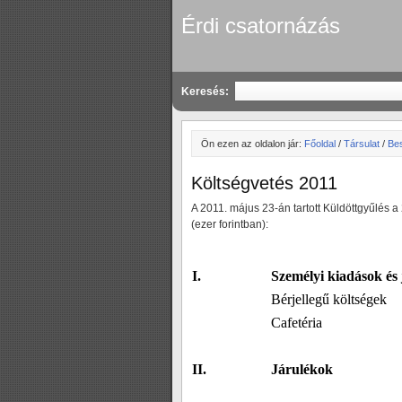
Érdi csatornázás
Keresés:
Ön ezen az oldalon jár:
Főoldal
/
Társulat
/
Be
Költségvetés 2011
A 2011. május 23-án tartott Küldöttgyűlés 
(ezer forintban):
I.
Személyi kiadások és
Bérjellegű költségek
Cafetéria
II.
Járulékok