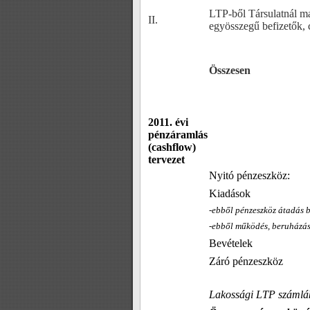
LTP-ből Társulatnál ma
II.
egyösszegű befizetők, 
Összesen
2011. évi
pénzáramlás
(cashflow)
tervezet
Nyitó pénzeszköz:
Kiadások
-ebből pénzeszköz átadás 
-ebből működés, beruházá
Bevételek
Záró pénzeszköz
Lakossági LTP számlá