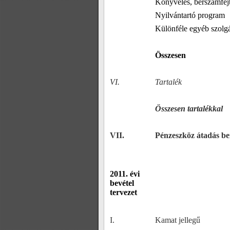
Könyvelés, bérszámfej
Nyilvántartó program
Különféle egyéb szolgá
Összesen
VI.
Tartalék
Összesen tartalékkal
VII.
Pénzeszköz átadás b
2011. évi
bevétel
tervezet
I.
Kamat jellegű