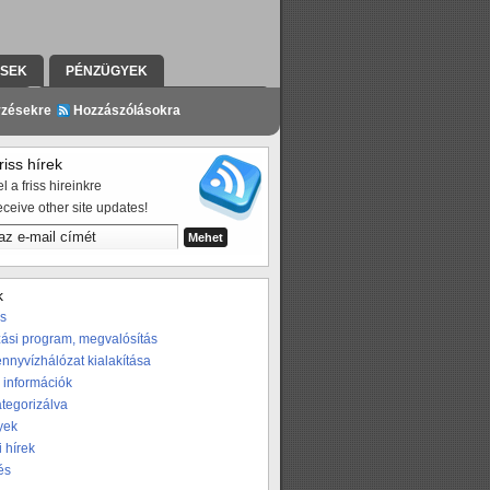
ÉSEK
PÉNZÜGYEK
ZÉS
A PROGRAMRÓL A SAJTÓBAN
yzésekre
Hozzászólásokra
iss hírek
l a friss hireinkre
eceive other site updates!
k
os
ási program, megvalósítás
nnyvízhálózat kialakítása
 információk
ategorizálva
yek
i hírek
és