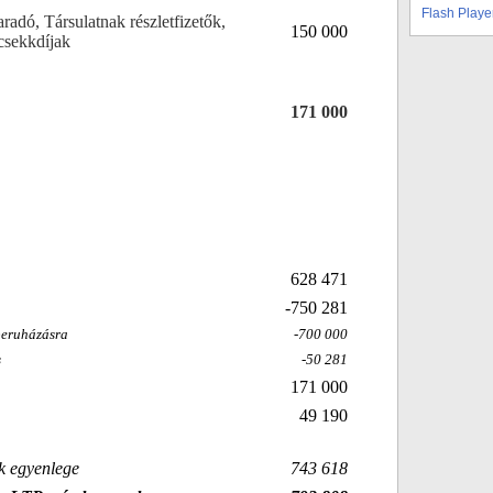
Flash Playe
radó, Társulatnak részletfizetők,
150 000
csekkdíjak
171 000
628 471
-750 281
beruházásra
-700 000
s
-50 281
171 000
49 190
k egyenlege
743 618