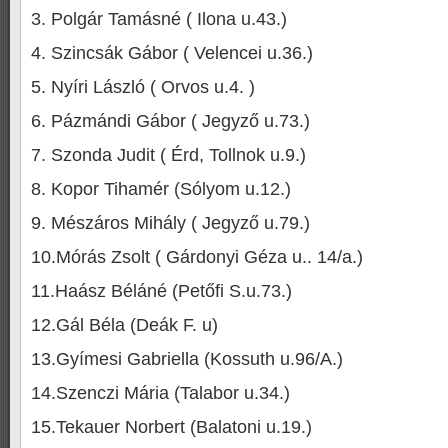
3. Polgár Tamásné ( Ilona u.43.)
4. Szincsák Gábor ( Velencei u.36.)
5. Nyíri László ( Orvos u.4. )
6. Pázmándi Gábor ( Jegyző u.73.)
7. Szonda Judit ( Érd, Tollnok u.9.)
8. Kopor Tihamér (Sólyom u.12.)
9. Mészáros Mihály ( Jegyző u.79.)
10.Mórás Zsolt ( Gárdonyi Géza u.. 14/a.)
11.Haász Béláné (Petőfi S.u.73.)
12.Gál Béla (Deák F. u)
13.Gyímesi Gabriella (Kossuth u.96/A.)
14.Szenczi Mária (Talabor u.34.)
15.Tekauer Norbert (Balatoni u.19.)