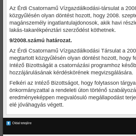
Az Érdi Csatornamű Vízgazdálkodási-társulat a 200
közgyűlésén olyan döntést hozott, hogy 2008. szep
magánszemély ingatlantulajdonosok, akik havi részlet
lakás-takarékpénztári szerződést köthetnek.
9/2008.számú határozat.
Az Érdi Csatornamű Vízgazdálkodási Társulat a 20
megtartott közgyűlésén olyan döntést hozott, hogy fel
Intéző Bizottságát a csatornázási programhoz késő
hozzájárulásának kérdéskörének megvizsgálására.
Felkéri az Intéző Bizottságot, hogy folytasson tárgya
önkormányzattal a rendeleti úton történő szabályozá
eredményeképpen megvalósuló megállapodást terjes
elé jóváhagyás végett.
Oldal tetejére