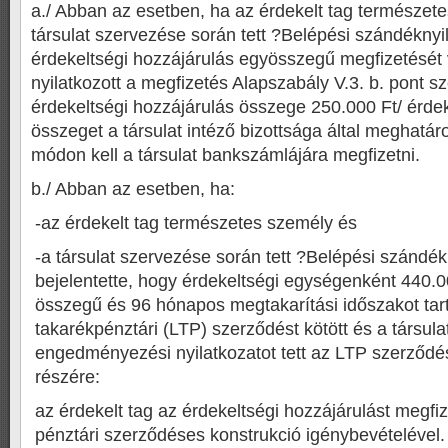
a./ Abban az esetben, ha az érdekelt tag természet
társulat szervezése során tett ?Belépési szándékny
érdekeltségi hozzájárulás egyösszegű megfizetését 
nyilatkozott a megfizetés Alapszabály V.3. b. pont sz
érdekeltségi hozzájárulás összege 250.000 Ft/ érde
összeget a társulat intéző bizottsága által meghatár
módon kell a társulat bankszámlájára megfizetni.
b./ Abban az esetben, ha:
-az érdekelt tag természetes személy és
-a társulat szervezése során tett ?Belépési szándé
bejelentette, hogy érdekeltségi egységenként 440.
összegű és 96 hónapos megtakarítási időszakot tar
takarékpénztári (LTP) szerződést kötött és a társula
engedményezési nyilatkozatot tett az LTP szerződé
részére:
az érdekelt tag az érdekeltségi hozzájárulást megfiz
pénztári szerződéses konstrukció igénybevételével.