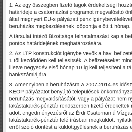
1. Az egy összegben fizető tagok érdekeltségi hozz
határideje a csatornázási programot megvalósító ön
által megnyert EU-s pályázati pénz igénybevételével
beruházás megkezdésének időpontja előtt 1 hónap.
A társulat Intéző Bizottsága felhatalmazást kap a bef
pontos határidejének meghatározására.
2. Az LTP konstrukciót igénybe vevők a havi befizet
1-től kezdődően kell teljesítsék. A befizetéseket mi
illetve negyedév első hónap 10-ig kell teljesíteni a tá
bankszámlájára.
3. Amennyiben a beruházásra a 2007-2014-es idősz
KEOP pályázatot benyújtó települések önkormányzati
beruházás megvalósításától, vagy a pályázat nem n
lakástakarék-pénztár rendszerben fizető érdekeltek 
adott engedményezésről az Érdi Csatornamű Vízgaz
lakástakarék-pénztár felé írásban megküldött nyila
erről szóló döntést a küldöttgyűlésnek a beruházás 