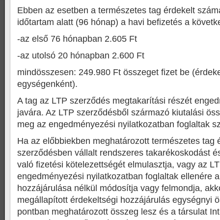
Ebben az esetben a természetes tag érdekelt számá
időtartam alatt (96 hónap) a havi befizetés a követke
-az első 76 hónapban 2.605 Ft
-az utolsó 20 hónapban 2.600 Ft
mindösszesen: 249.980 Ft összeget fizet be (érdeke
egységenként).
A tag az LTP szerződés megtakarítási részét enged
javára. Az LTP szerződésből származó kiutalási össze
meg az engedményezési nyilatkozatban foglaltak sz
Ha az előbbiekben meghatározott természetes tag 
szerződésben vállalt rendszeres takarékoskodást és
való fizetési kötelezettségét elmulasztja, vagy az 
engedményezési nyilatkozatban foglaltak ellenére a 
hozzájárulása nélkül módosítja vagy felmondja, akk
megállapított érdekeltségi hozzájárulás egységnyi ö
pontban meghatározott összeg lesz és a társulat Int