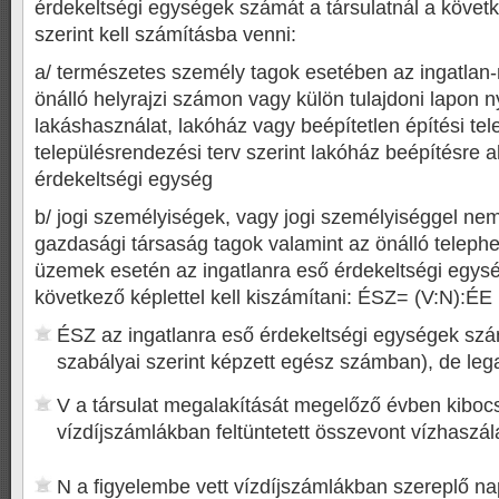
érdekeltségi egységek számát a társulatnál a követ
szerint kell számításba venni:
a/ természetes személy tagok esetében az ingatlan-
önálló helyrajzi számon vagy külön tulajdoni lapon ny
lakáshasználat, lakóház vagy beépítetlen építési tel
településrendezési terv szerint lakóház beépítésre a
érdekeltségi egység
b/ jogi személyiségek, vagy jogi személyiséggel ne
gazdasági társaság tagok valamint az önálló teleph
üzemek esetén az ingatlanra eső érdekeltségi egys
következő képlettel kell kiszámítani: ÉSZ= (V:N):ÉE 
ÉSZ az ingatlanra eső érdekeltségi egységek szá
szabályai szerint képzett egész számban), de leg
V a társulat megalakítását megelőző évben kibocs
vízdíjszámlákban feltüntetett összevont vízhaszál
N a figyelembe vett vízdíjszámlákban szereplő na