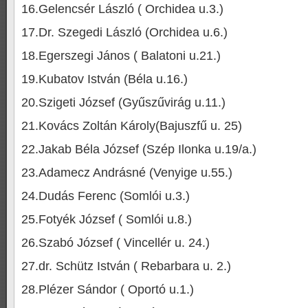
16.Gelencsér László ( Orchidea u.3.)
17.Dr. Szegedi László (Orchidea u.6.)
18.Egerszegi János ( Balatoni u.21.)
19.Kubatov István (Béla u.16.)
20.Szigeti József (Gyűszűvirág u.11.)
21.Kovács Zoltán Károly(Bajuszfű u. 25)
22.Jakab Béla József (Szép Ilonka u.19/a.)
23.Adamecz Andrásné (Venyige u.55.)
24.Dudás Ferenc (Somlói u.3.)
25.Fotyék József ( Somlói u.8.)
26.Szabó József ( Vincellér u. 24.)
27.dr. Schütz István ( Rebarbara u. 2.)
28.Plézer Sándor ( Oportó u.1.)