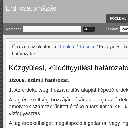
Érdi csatornázás
FŐOLDAL
KAPCSOLA
Keresés:
Témák:
Ön ezen az oldalon jár:
Főoldal
/
Társulat
/ Közgyűlési, kü
határozatok
Közgyűlési, küldöttgyűlési határozat
1/2008. számú határozat.
1. Az érdekeltségi hozzájárulás alapját képező érde
A tag érdekeltségi hozzájárulásának alapja az érdek
amelynek számszerűsített értéke a társulatnál 450 l
vízfogyasztás.
A tag érdekeltségét megalapozó ingatlanra, vagy in