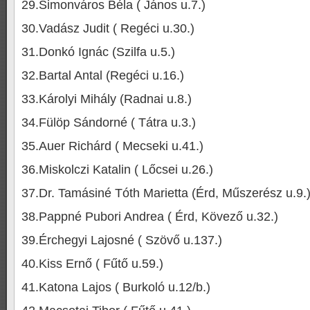
29.Simonváros Béla ( János u.7.)
30.Vadász Judit ( Regéci u.30.)
31.Donkó Ignác (Szilfa u.5.)
32.Bartal Antal (Regéci u.16.)
33.Károlyi Mihály (Radnai u.8.)
34.Fülöp Sándorné ( Tátra u.3.)
35.Auer Richárd ( Mecseki u.41.)
36.Miskolczi Katalin ( Lőcsei u.26.)
37.Dr. Tamásiné Tóth Marietta (Érd, Műszerész u.9.
38.Pappné Pubori Andrea ( Érd, Kövező u.32.)
39.Érchegyi Lajosné ( Szövő u.137.)
40.Kiss Ernő ( Fűtő u.59.)
41.Katona Lajos ( Burkoló u.12/b.)