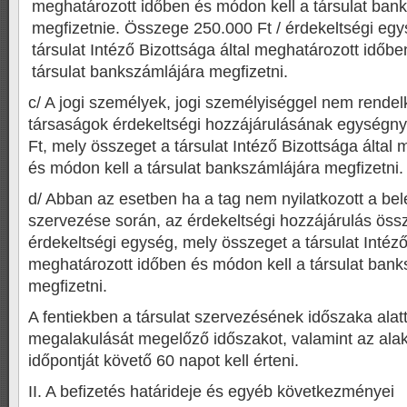
meghatározott időben és módon kell a társulat ban
megfizetnie. Összege 250.000 Ft / érdekeltségi eg
társulat Intéző Bizottsága által meghatározott időb
társulat bankszámlájára megfizetni.
c/ A jogi személyek, jogi személyiséggel nem rende
társaságok érdekeltségi hozzájárulásának egységn
Ft, mely összeget a társulat Intéző Bizottsága által
és módon kell a társulat bankszámlájára megfizetni.
d/ Abban az esetben ha a tag nem nyilatkozott a belé
szervezése során, az érdekeltségi hozzájárulás öss
érdekeltségi egység, mely összeget a társulat Intéző
meghatározott időben és módon kell a társulat bank
megfizetni.
A fentiekben a társulat szervezésének időszaka alatt
megalakulását megelőző időszakot, valamint az ala
időpontját követő 60 napot kell érteni.
II. A befizetés határideje és egyéb következményei