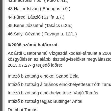
42.Macsotai Tibor ( Fűtő u.41.)
43.Haller István ( Bádogos u.9.)
44.Füredi László (Szilfa u.7.)
45.Bene Józsefné (Takács u.25.)
46.Sályi Gézáné ( Favágó u. 12/1.)
6/2008.számú határozat.
Az Érdi Csatornamű Vízgazdálkodási-társulat a 200
közgyűlésén az alábbi tisztségviselőket megválaszto
2013.07.27-ig terjedő időre:
Intéző bizottság elnöke: Szabó Béla
Intéző bizottság általános elnökhelyettese:Tóth Tam
Intéző bizottság elnökhelyettese: Varjú Tamás
Intéző bizottság tagjai: Buttinger Antal
Dombai Tamás