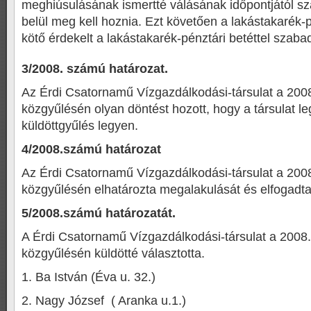
meghiúsulásának ismertté válásának időpontjától sz
belül meg kell hoznia. Ezt követően a lakástakarék-
kötő érdekelt a lakástakarék-pénztári betéttel szaba
3/2008. számú határozat.
Az Érdi Csatornamű Vízgazdálkodási-társulat a 200
közgyűlésén olyan döntést hozott, hogy a társulat l
küldöttgyűlés legyen.
4/2008.számú határozat
Az Érdi Csatornamű Vízgazdálkodási-társulat a 200
közgyűlésén elhatározta megalakulását és elfogadta
5/2008.számú határozatát.
A Érdi Csatornamű Vízgazdálkodási-társulat a 2008.
közgyűlésén küldötté választotta.
1. Ba István (Éva u. 32.)
2. Nagy József ( Aranka u.1.)