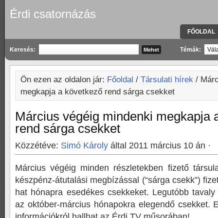
Érdi csatornázás
FŐOLDAL
KAPCSOLA
Keresés:
Témák:
Ön ezen az oldalon jár:
Főoldal
/
Társulati hírek
/ Márc
megkapja a következő rend sárga csekket
Március végéig mindenki megkapja 
rend sárga csekket
Közzétéve:
Simó Károly
által 2011 március 10 án ·
Március végéig minden részletekben fizető társula
készpénz-átutalási megbízással (“sárga csekk”) fize
hat hónapra esedékes csekkeket. Legutóbb tavaly 
az október-március hónapokra elegendő csekket. 
információkról hallhat az Érdi TV műsorában!