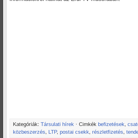
Kategóriák:
Társulati hírek
· Cimkék
befizetések
,
csat
közbeszerzés
,
LTP
,
postai csekk
,
részletfizetés
,
tend