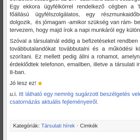
Egy ekkora ügyfélkörrel rendelkező cégben a T
főállású ügyfélszolgálatos, egy részmunkaidő
dolgozik, és jómagam -amikor szükség van rám- bes
tervezem, hogy majd írok a napi munkáról egy külön
Szóval a társulatnál eddig a befizetéseket rendben s
továbbutalandókat továbbutalni és a működési kö
szorítani. Ez mellett pedig állni a rohamot, amel
érdeklődtek telefonon, emailben, illetve a társulati 
8-ban.
Jó lesz ez!
u.i.
Itt látható egy nemrég sugárzott beszélgetés v
csatornázás aktuális fejleményeiről.
Kategóriák:
Társulati hírek
· Cimkék