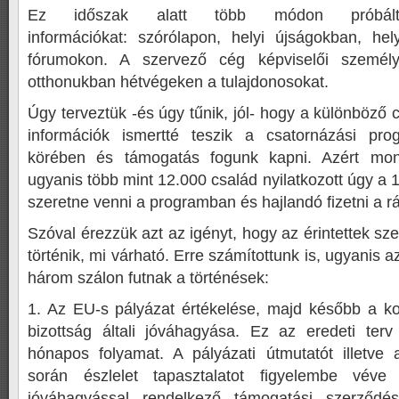
Ez időszak alatt több módon próbáltu
információkat: szórólapon, helyi újságokban, hel
fórumokon. A szervező cég képviselői személy
otthonukban hétvégeken a tulajdonosokat.
Úgy terveztük -és úgy tűnik, jól- hogy a különböző c
információk ismertté teszik a csatornázási pro
körében és támogatás fogunk kapni. Azért mon
ugyanis több mint 12.000 család nyilatkozott úgy a 
szeretne venni a programban és hajlandó fizetni a rá
Szóval érezzük azt az igényt, hogy az érintettek sz
történik, mi várható. Erre számítottunk is, ugyanis 
három szálon futnak a történések:
1. Az EU-s pályázat értékelése, majd később a ko
bizottság általi jóváhagyása. Ez az eredeti terv
hónapos folyamat. A pályázati útmutatót illetve 
során észlelet tapasztalatot figyelembe véve 
jóváhagyással rendelkező támogatási szerződé