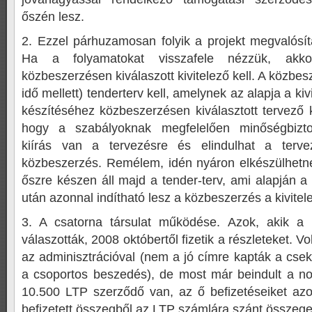
őszén lesz.
2. Ezzel párhuzamosan folyik a projekt megvalósít
Ha a folyamatokat visszafele nézzük, akko
közbeszerzésen kiválaszott kivitelező kell. A közbe
idő mellett) tenderterv kell, amelynek az alapja a kivite
készítéséhez közbeszerzésen kiválasztott tervező ke
hogy a szabályoknak megfelelően minőségbiztos
kiírás van a tervezésre és elindulhat a terve
közbeszerzés. Remélem, idén nyáron elkészülhetnek
őszre készen áll majd a tender-terv, ami alapján a
után azonnal indítható lesz a közbeszerzés a kivitel
3. A csatorna társulat működése. Azok, akik a r
válaszották, 2008 októbertől fizetik a részleteket. 
az adminisztrációval (nem a jó címre kapták a csek
a csoportos beszedés), de most már beindult a n
10.500 LTP szerződő van, az ő befizetéseiket azon
befizetett összegből az LTP számlára szánt összeget