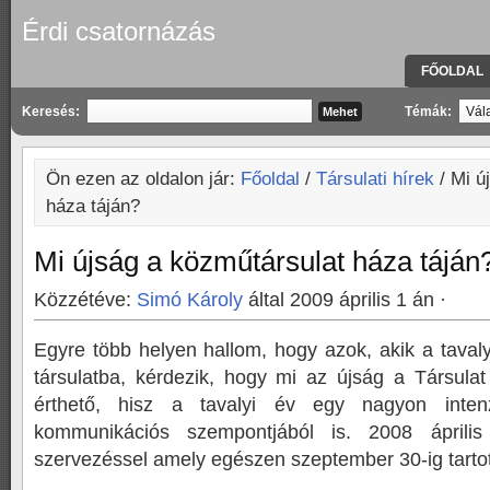
Érdi csatornázás
FŐOLDAL
KAPCSOLA
Keresés:
Témák:
Ön ezen az oldalon jár:
Főoldal
/
Társulati hírek
/ Mi ú
háza táján?
Mi újság a közműtársulat háza táján
Közzétéve:
Simó Károly
által 2009 április 1 án ·
Egyre több helyen hallom, hogy azok, akik a taval
társulatba, kérdezik, hogy mi az újság a Társulat
érthető, hisz a tavalyi év egy nagyon inten
kommunikációs szempontjából is. 2008 április
szervezéssel amely egészen szeptember 30-ig tartot