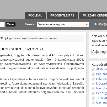
FŐOLDAL
PROJEKTLEÍRÁS
MŰSZAKI KÉRD
KAPCSOLATFELVÉTEL
TÁRSULAT
KIVITELE
Bejeg
Témák:
eNews & fr
/ Projektgazda és projektmenedzsment szervezet
Iratkozzon fe
as well as r
enedzsment szervezet
 megköveteli, hogy ha több önkormányzat közösen pályázik, akkor
i szennyvízelvezetési agglomeráció három önkormányzata 2008.
e Szennyvízelvezetési- és Szennyvíztisztítási Önkormányzati
Kategóriá
projekt megvalósításának koordinálására kiválasztott projektgazda
Általán
Beruház
Házi sze
anács, képviselője a Tanács elnöke. Jogszabályi előírás szerint
ezetét is. A projektmenedzsment szervezet feladatait a Társulás
Műszaki
en kiválasztott, és a Társulás tevékenységét támogató szakértői
Nincs k
áért a három társult település polgármestereiből álló Társulási
Pénzüg
Társulat
Ütemez