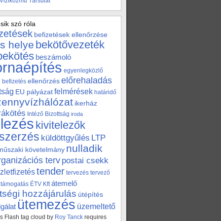
 Viziközmű Társulat
sik szó róla
izetések
befizetések ellenőrzése
bekötővezeték
s helye
bekötés
beszámoló
ornaépítés
egyenlegközlő
előrehaladás
ellenőrzés
befizetés
tság
felmérések
EU pályázat
határidő
zennyvízhálózat
ikerház
 rákötés
Intéző Bizottság
iroda
elezés
kivitelezők
szerzés
küldöttgyűlés
LTP
nulladik
műszaki követelmány
rganizációs terv
postai csekk
tender
zletfizetés
tervezés
tervező
átemelő
támogatás
ÉTV Kft
tségi hozzájárulás
útépítés
ütemezés
üzemeltető
gálat
 Flash tag cloud by
Roy Tanck
requires