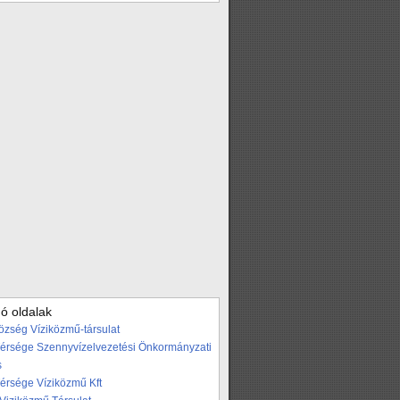
ó oldalak
özség Víziközmű-társulat
Térsége Szennyvízelvezetési Önkormányzati
s
Térsége Víziközmű Kft