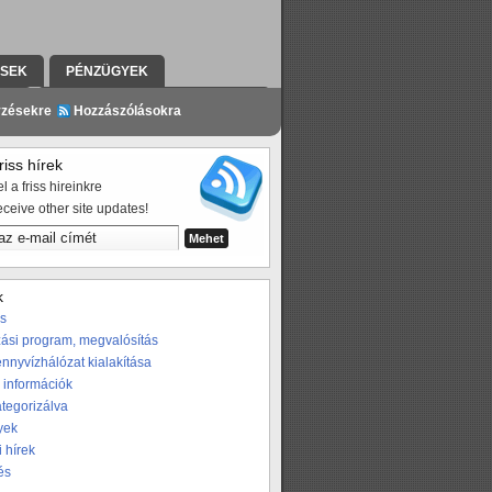
ÉSEK
PÉNZÜGYEK
ZÉS
A PROGRAMRÓL A SAJTÓBAN
yzésekre
Hozzászólásokra
iss hírek
l a friss hireinkre
eceive other site updates!
k
os
ási program, megvalósítás
nnyvízhálózat kialakítása
 információk
ategorizálva
yek
i hírek
és