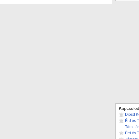
Kapcsolód
Diósd K
Érd és 
Társulá
Érd és 