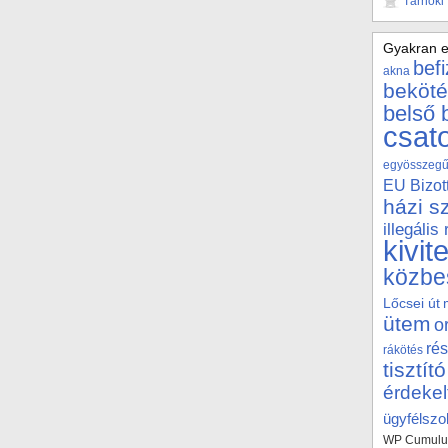
Tárnoki
Gyakran e
bef
akna
beköté
belső 
csat
egyösszegű 
EU Bizot
házi s
illegális
kivit
közbe
Lőcsei út
ütem
o
rés
rákötés
tisztító
érdekel
ügyfélszol
WP Cumulus