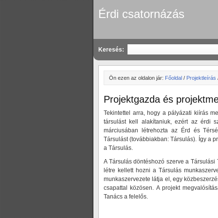
Érdi csatornázás
Keresés:
Ön ezen az oldalon jár:
Főoldal
/
Projektleírás
Projektgazda és projektm
Tekintettel arra, hogy a pályázati kiírás
társulást kell alakítaniuk, ezért az érd
márciusában létrehozta az Érd és Térség
Társulást (továbbiakban: Társulás). Így a 
a Társulás.
A Társulás döntéshozó szerve a Társulási T
létre kellett hozni a Társulás munkaszerv
munkaszervezete látja el, egy közbeszerzés
csapattal közösen. A projekt megvalósítás
Tanács a felelős.