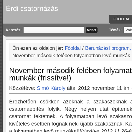
Érdi csatornázás
FŐOLDAL
KAPCSOLA
Keresés:
Témák:
Ön ezen az oldalon jár:
Főoldal
/
Beruházási program,
November második felében folyamatban levő munkák (f
November második felében folyamat
munkák (frissítve!)
Közzétéve:
Simó Károly
által 2012 november 11 án 
Érezhetően csökken azoknak a szakaszoknak
csatornaépítés folyik. Négy helyen utat építen
csatornát fektetnek. A folyamatban levő szakasz
kivételes esetben fognak neki újabb szakasznak. K
a folyamatban levő munkákat!
[frissítve 2012.11.26-á