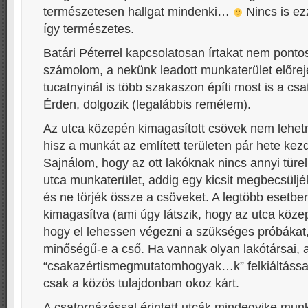
természetesen hallgat mindenki…
Nincs is ez
így természetes.
Batári Péterrel kapcsolatosan írtakat nem pontos
számolom, a nekünk leadott munkaterület előrej
tucatnyinál is több szakaszon építi most is a csat
Érden, dolgozik (legalábbis remélem).
Az utca közepén kimagasított csövek nem lehetn
hisz a munkát az említett területen pár hete ke
Sajnálom, hogy az ott lakóknak nincs annyi tür
utca munkaterület, addig egy kicsit megbecsülj
és ne törjék össze a csöveket. A legtöbb esetbe
kimagasítva (ami úgy látszik, hogy az utca közep
hogy el lehessen végezni a szükséges próbákat
minőségű-e a cső. Ha vannak olyan lakótársai, 
“csakazértismegmutatomhogyak…k” felkiáltással
csak a közös tulajdonban okoz kárt.
A csatornázással érintett utcák mindegyike mun