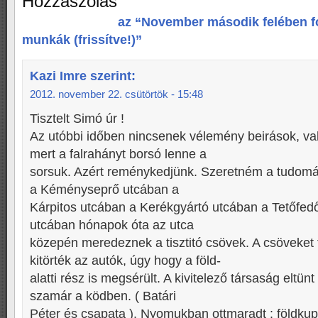
Hozzászólás
az “November második felében f
munkák (frissítve!)”
Kazi Imre
szerint:
2012. november 22. csütörtök - 15:48
Tisztelt Simó úr !
Az utóbbi időben nincsenek vélemény beirások, val
mert a falrahányt borsó lenne a
sorsuk. Azért reménykedjünk. Szeretném a tudomás
a Kéményseprő utcában a
Kárpitos utcában a Kerékgyártó utcában a Tetőfed
utcában hónapok óta az utca
közepén meredeznek a tisztitó csövek. A csöveket
kitörték az autók, úgy hogy a föld-
alatti rész is megsérült. A kivitelező társaság eltünt
szamár a ködben. ( Batári
Péter és csapata ). Nyomukban ottmaradt : földkup