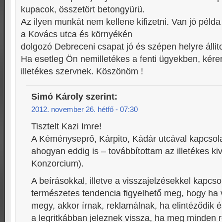
kupacok, összetört betongyürü.
Az ilyen munkát nem kellene kifizetni. Van jó példa 
a Kovács utca és környékén
dolgozó Debreceni csapat jó és szépen helyre állit
Ha esetleg Ön nemilletékes a fenti ügyekben, kére
illetékes szervnek. Köszönöm !
Simó Károly
szerint:
2012. november 26. hétfő - 07:30
Tisztelt Kazi Imre!
A Kéményseprő, Kárpito, Kádár utcával kapcsola
ahogyan eddig is – továbbítottam az illetékes ki
Konzorcium).
A beírásokkal, illetve a visszajelzésekkel kapcso
természetes tendencia figyelhető meg, hogy ha 
megy, akkor írnak, reklamálnak, ha elintéződik 
a legritkábban jeleznek vissza, ha meg minden