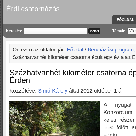
Érdi csatornázás
FŐOLDAL
KAPCSOLA
Keresés:
Témák:
Ön ezen az oldalon jár:
Főoldal
/
Beruházási program,
Százhatvanhét kilométer csatorna épült egy év alatt 
Százhatvanhét kilométer csatorna épü
Érden
Közzétéve:
Simó Károly
által 2012 október 1 án ·
A nyugat
Konzorcium
keleti rész
55% fölötti 
eddig 