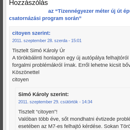
Hozzászólás
az “Tizennégyezer méter új út ép
csatornázási program során”
citoyen
szerint:
2011. szeptember 28. szerda - 15:01
Tisztelt Simó Károly Úr
A törökbálinti honlapon egy új autópálya felhajtóró
forgalmi problémákról írnak. Erről lehetne kicsit b
Köszönettel
citoyen
Simó Károly
szerint:
2011. szeptember 29. csütörtök - 14:34
Tisztelt “citoyen”!
Valóban több éve, sőt mondhatni évtizede probl
esetében az M7-es felhajtó kérdése. Sokan Törö