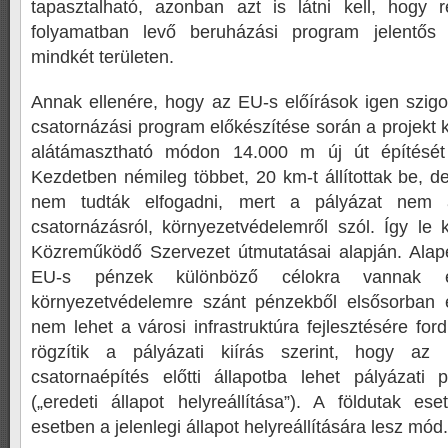
tapasztalható, azonban azt is látni kell, hogy
folyamatban levő beruházási program jelentős 
mindkét területen.
Annak ellenére, hogy az EU-s előírások igen szigo
csatornázási program előkészítése során a projekt 
alátámasztható módon 14.000 m új út építését t
Kezdetben némileg többet, 20 km-t állítottak be, de
nem tudták elfogadni, mert a pályázat nem
csatornázásról, környezetvédelemről szól. Így le k
Közreműködő Szervezet útmutatásai alapján. Alap
EU-s pénzek különböző célokra vannak el
környezetvédelemre szánt pénzekből elsősorban er
nem lehet a városi infrastruktúra fejlesztésére ford
rögzítik a pályázati kiírás szerint, hogy az 
csatornaépítés előtti állapotba lehet pályázati p
(„eredeti állapot helyreállítása”). A földutak es
esetben a jelenlegi állapot helyreállítására lesz mód.