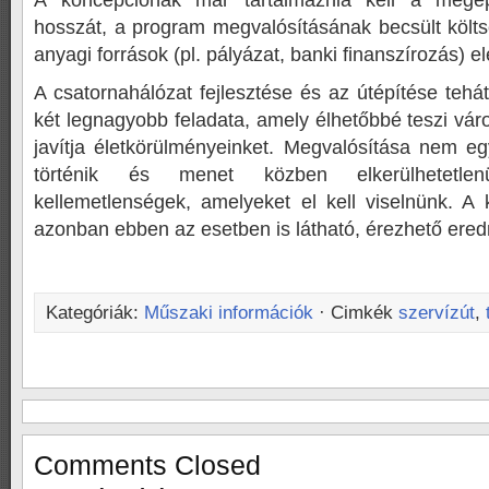
A koncepciónak már tartalmaznia kell a megép
hosszát, a program megvalósításának becsült költs
anyagi források (pl. pályázat, banki finanszírozás) e
A csatornahálózat fejlesztése és az útépítése tehá
két legnagyobb feladata, amely élhetőbbé teszi vár
javítja életkörülményeinket. Megvalósítása nem eg
történik és menet közben elkerülhetetle
kellemetlenségek, amelyeket el kell viselnünk. A 
azonban ebben az esetben is látható, érezhető ere
Kategóriák:
Műszaki információk
· Cimkék
szervízút
,
Comments Closed