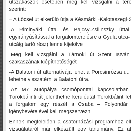
útszakaszok esetében meg kell vizsgálni a tere
szerint:
– A Lőcsei út elkerülő útja a Késmárki -Kalotaszegi-
-A Riminyáki úttal és Bajcsy-Zsilinszky útt
egyirányúsítással a forgalomterelésre a Gyula utca-
utcáig tartó rész) lenne kijelölve
-Meg kell vizsgálni a Tárnoki út Szent István
szakaszának kiépíthetőségét
-A Balatoni út alternatívája lehet a Porcsinrózsa u.,
lehetne visszatérni a Balatoni útra.
-Az M7 autópálya csomóponttal kapcsolatba
Törökbálinti út jelenthetne kerülőutat Törökbálint f
a forgalom egy részét a Csaba – Folyondár 
igénybevételével kell megszervezni
Ennek megfelelően a csatornázási programhoz elk
vizsgálatáról már elkészült egy tanulmány. Ez a