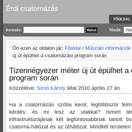
Érdi csatornázás
FŐOLDAL
KAPCSOLA
Keresés:
Témák:
Ön ezen az oldalon jár:
Főoldal
/
Műszaki információk
új út épülhet a csatornázási program során
Tizennégyezer méter új út épülhet a
program során
Közzétéve:
Simó Károly
által 2010 április 27 án ·
Ha a csatornázás szóba kerül, legtöbbször felm
kérdés: és mi lesz az utakkal? Ismert t
infrastruktúrájának két legfontosabbnak tartott ö
csatorna-hálózat és az úthálózat. Mindkét területe