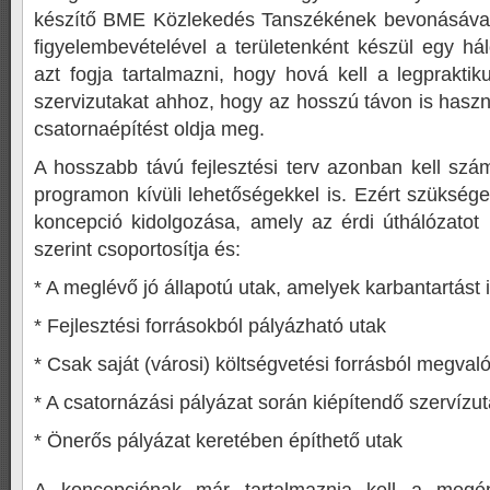
készítő BME Közlekedés Tanszékének bevonásával
figyelembevételével a területenként készül egy háló
azt fogja tartalmazni, hogy hová kell a legprakti
szervizutakat ahhoz, hogy az hosszú távon is hasz
csatornaépítést oldja meg.
A hosszabb távú fejlesztési terv azonban kell szá
programon kívüli lehetőségekkel is. Ezért szüksége
koncepció kidolgozása, amely az érdi úthálózatot 
szerint csoportosítja és:
* A meglévő jó állapotú utak, amelyek karbantartást
* Fejlesztési forrásokból pályázható utak
* Csak saját (városi) költségvetési forrásból megval
* A csatornázási pályázat során kiépítendő szervízu
* Önerős pályázat keretében építhető utak