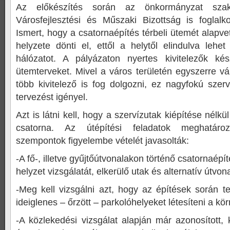
Az előkészítés során az önkormányzat szak
Városfejlesztési és Műszaki Bizottság is foglalko
Ismert, hogy a csatornaépítés térbeli ütemét alapv
helyzete dönti el, ettől a helytől elindulva lehet
hálózatot. A pályázaton nyertes kivitelezők kés
ütemterveket. Mivel a város területén egyszerre vá
több kivitelező is fog dolgozni, ez nagyfokú szer
tervezést igényel.
Azt is látni kell, hogy a szervízutak kiépítése nél
csatorna. Az útépítési feladatok meghatár
szempontok figyelembe vételét javasolták:
-A fő-, illetve gyűjtőútvonalakon történő csatornaépí
helyzet vizsgálatát, elkerülő utak és alternatív útv
-Meg kell vizsgálni azt, hogy az építések során te
ideiglenes – őrzött – parkolóhelyeket létesíteni a kö
-A közlekedési vizsgálat alapján már azonosított,