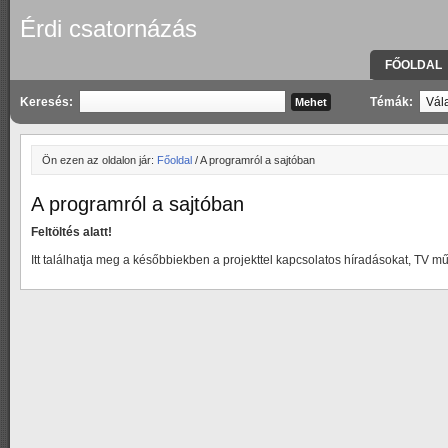
Érdi csatornázás
FŐOLDAL
KAPCSOLA
Keresés:
Témák:
Ön ezen az oldalon jár:
Főoldal
/ A programról a sajtóban
A programról a sajtóban
Feltöltés alatt!
Itt találhatja meg a későbbiekben a projekttel kapcsolatos híradásokat, TV m