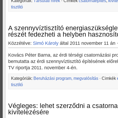
Kategóriák:
Társulati hírek
· Cimkék
csatornaépítés
,
kivit
tisztító
A szennyvíztisztító energiaszükségl
részét fedezheti a helyben hasznosít
Közzétéve:
Simó Károly
által 2011 november 11 án 
Kovács Péter Barna, az érdi térségi csatornázási pro
bemutatta az érdi szennyvíztisztító építésének előre
TV riportja 2011. november 4-én.
Kategóriák:
Beruházási program, megvalósítás
· Cimkék
tisztító
Végleges: lehet szerződni a csatorna
kivitelezésére