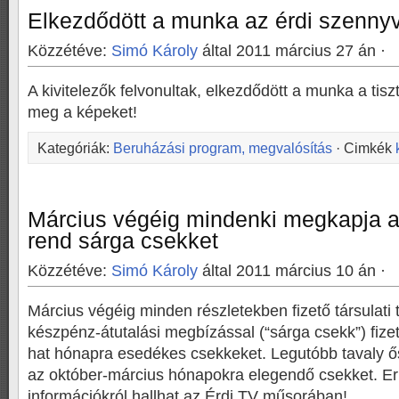
Elkezdődött a munka az érdi szennyví
Közzétéve:
Simó Károly
által 2011 március 27 án ·
A kivitelezők felvonultak, elkezdődött a munka a tisz
meg a képeket!
Kategóriák:
Beruházási program, megvalósítás
· Cimkék
Március végéig mindenki megkapja 
rend sárga csekket
Közzétéve:
Simó Károly
által 2011 március 10 án ·
Március végéig minden részletekben fizető társulati 
készpénz-átutalási megbízással (“sárga csekk”) fizet
hat hónapra esedékes csekkeket. Legutóbb tavaly ő
az október-március hónapokra elegendő csekket. E
információkról hallhat az Érdi TV műsorában!