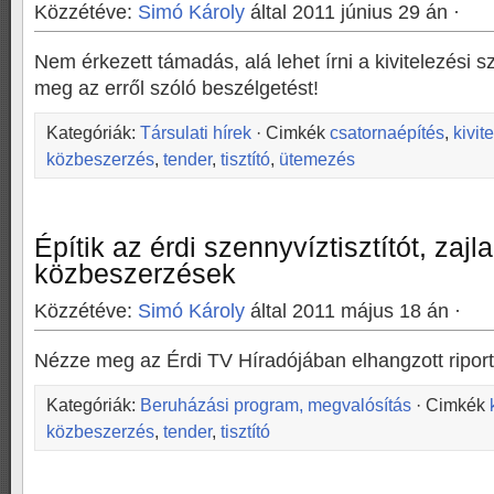
Közzétéve:
Simó Károly
által 2011 június 29 án ·
Nem érkezett támadás, alá lehet írni a kivitelezési
meg az erről szóló beszélgetést!
Kategóriák:
Társulati hírek
· Cimkék
csatornaépítés
,
kivit
közbeszerzés
,
tender
,
tisztító
,
ütemezés
Építik az érdi szennyvíztisztítót, zajl
közbeszerzések
Közzétéve:
Simó Károly
által 2011 május 18 án ·
Nézze meg az Érdi TV Híradójában elhangzott riport
Kategóriák:
Beruházási program, megvalósítás
· Cimkék
közbeszerzés
,
tender
,
tisztító