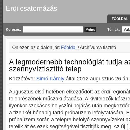
Érdi csatornázás
FŐOLDAL
KAPCSOLA
Keresés:
Témák:
Ön ezen az oldalon jár:
Főoldal
/ Archívuma tisztító
A legmodernebb technológiát tudja az
szennyvíztisztító telep
Közzétéve:
Simó Károly
által 2012 augusztus 26 án
Augusztus első hetében elkezdődött az érdi regionáli
teleprészének műszaki átadása. A kivitelezők készre 
ilyenkor szokásos helyszíni bejárás után megkezdőd
a tizenkét hónapig tartó próbaüzem lefolytatására. Ez
próbaüzem során a telepre befolyó szennyvízeket a
terelik át és ezek segítségével tisztítják meg. Az új 