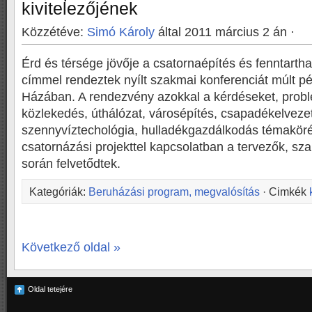
kivitelezőjének
Közzétéve:
Simó Károly
által 2011 március 2 án ·
Érd és térsége jövője a csatornaépítés és fenntarth
címmel rendeztek nyílt szakmai konferenciát múlt p
Házában. A rendezvény azokkal a kérdéseket, probl
közlekedés, úthálózat, városépítés, csapadékelveze
szennyvíztechológia, hulladékgazdálkodás témakör
csatornázási projekttel kapcsolatban a tervezők, 
során felvetődtek.
Kategóriák:
Beruházási program, megvalósítás
· Cimkék
Következő oldal »
Oldal tetejére