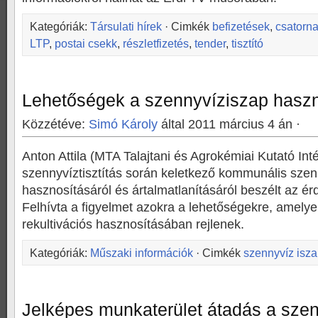
Kategóriák:
Társulati hírek
· Cimkék
befizetések
,
csatorna
LTP
,
postai csekk
,
részletfizetés
,
tender
,
tisztító
Lehetőségek a szennyvíziszap haszn
Közzétéve:
Simó Károly
által 2011 március 4 án ·
Anton Attila (MTA Talajtani és Agrokémiai Kutató Inté
szennyvíztisztítás során keletkező kommunális szen
hasznosításáról és ártalmatlanításáról beszélt az ér
Felhívta a figyelmet azokra a lehetőségekre, amely
rekultivációs hasznosításában rejlenek.
Kategóriák:
Műszaki információk
· Cimkék
szennyvíz isz
Jelképes munkaterület átadás a szenn