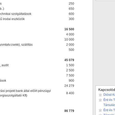
ás
250
b..)
650
echnikai szolgáltatások
600
kű irodai eszközök
300
16 500
4 000
10 000
omtatv.csekk), szállítás
2 000
500
45 079
, audit
1 500
2 500
7 500
tások
900
24 279
Kapcsolód
si projekt bank által előírt pénzügyi
8 400
Diósd K
rgiaszolgáltató Kft)
Érd és 
Társulá
Érd és 
86 779