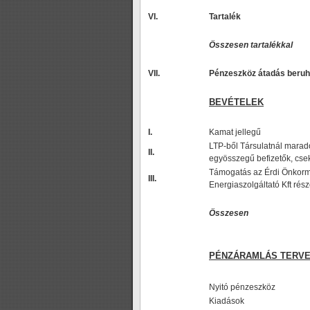
VI.
Tartalék
Összesen tartalékkal
VII.
Pénzeszköz átadás beru
BEVÉTELEK
I.
Kamat jellegű
LTP-ből Társulatnál maradó
II.
egyösszegű befizetők, cse
Támogatás az Érdi Önkormá
III.
Energiaszolgáltató Kft rés
Összesen
PÉNZÁRAMLÁS TERV
Nyitó pénzeszköz
Kiadások