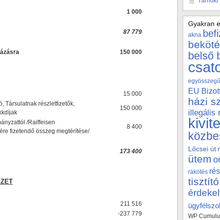
Tárnoki
1 000
Gyakran e
bef
87 779
akna
beköté
házásra
150 000
belső 
csat
egyösszegű 
EU Bizot
15 000
házi s
, Társulatnak részletfizetők,
150 000
illegális
kkdíjak
kivit
nyzattól /Raiffeisen
8 400
zére fizetendő összeg megtérítése/
közbe
Lőcsei út
173 400
ütem
o
rés
rákötés
tisztító
EZET
érdekel
211 516
ügyfélszol
-237 779
WP Cumulus