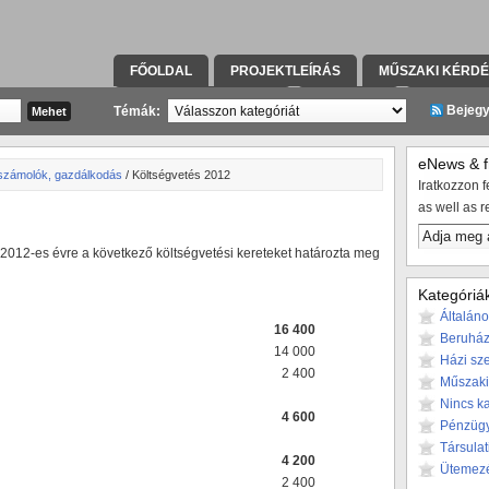
FŐOLDAL
PROJEKTLEÍRÁS
MŰSZAKI KÉRD
KAPCSOLATFELVÉTEL
TÁRSULAT
KIVITELE
Bejeg
Témák:
eNews & fr
számolók, gazdálkodás
/ Költségvetés 2012
Iratkozzon fe
as well as r
a 2012-es évre a következő költségvetési kereteket határozta meg
Kategóriá
Általán
16 400
Beruház
14 000
Házi sze
2 400
Műszaki
Nincs k
4 600
Pénzüg
Társulat
4 200
Ütemez
2 400