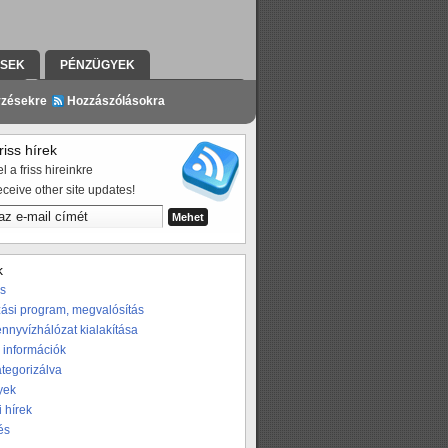
ÉSEK
PÉNZÜGYEK
ZÉS
A PROGRAMRÓL A SAJTÓBAN
yzésekre
Hozzászólásokra
iss hírek
l a friss hireinkre
eceive other site updates!
k
os
ási program, megvalósítás
nnyvízhálózat kialakítása
 információk
ategorizálva
yek
i hírek
és