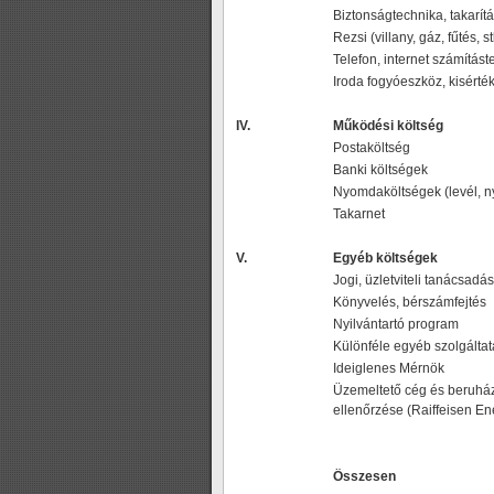
Biztonságtechnika, takarít
Rezsi (villany, gáz, fűtés, st
Telefon, internet számítást
Iroda fogyóeszköz, kisérté
IV.
Működési költség
Postaköltség
Banki költségek
Nyomdaköltségek (levél, ny
Takarnet
V.
Egyéb költségek
Jogi, üzletviteli tanácsadás
Könyvelés, bérszámfejtés
Nyilvántartó program
Különféle egyéb szolgálta
Ideiglenes Mérnök
Üzemeltető cég és beruházá
ellenőrzése (Raiffeisen Ene
Összesen