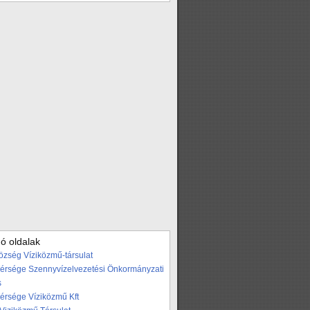
ó oldalak
özség Víziközmű-társulat
Térsége Szennyvízelvezetési Önkormányzati
s
Térsége Víziközmű Kft