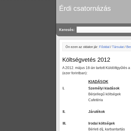
Érdi csatornázás
Keresés:
Ön ezen az oldalon jár:
Főoldal
/
Társulat
/
Be
Költségvetés 2012
A 2012. május 18-án tartott Küldöttgyűlés 
(ezer forintban):
KIADÁSOK
I.
Személyi kiadások
Bérjellegű költségek
Cafetéria
II.
Járulékok
III.
Irodai költségek
Bérleti díj, karbantartás