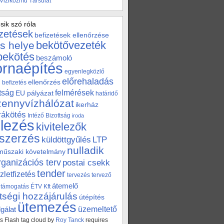
 Viziközmű Társulat
sik szó róla
izetések
befizetések ellenőrzése
bekötővezeték
s helye
bekötés
beszámoló
ornaépítés
egyenlegközlő
előrehaladás
ellenőrzés
befizetés
tság
felmérések
EU pályázat
határidő
zennyvízhálózat
ikerház
 rákötés
Intéző Bizottság
iroda
elezés
kivitelezők
szerzés
küldöttgyűlés
LTP
nulladik
műszaki követelmány
rganizációs terv
postai csekk
tender
zletfizetés
tervezés
tervező
átemelő
támogatás
ÉTV Kft
tségi hozzájárulás
útépítés
ütemezés
üzemeltető
gálat
 Flash tag cloud by
Roy Tanck
requires