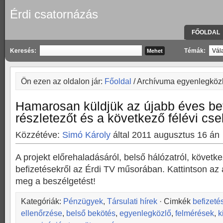
Érdi csatornázás
FŐOLDAL
KAPCSOLA
Keresés:
Témák:
Ön ezen az oldalon jár:
Főoldal
/ Archívuma egyenlegköz
Hamarosan küldjük az újabb éves bef
részletezőt és a következő félévi cs
Közzétéve:
Simó Károly
által 2011 augusztus 16 án
A projekt előrehaladásáról, belső hálózatról, követk
befizetésekről az Érdi TV műsorában. Kattintson az al
meg a beszélgetést!
Kategóriák:
Pénzügyek
,
Társulati hírek
· Cimkék
befizeté
ellenőrzése
,
belső bekötés
,
egyenlegközlő
,
felmérések
,
k