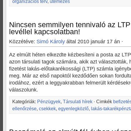
organizációs terv
,
ütemezés
Nincsen semmilyen tennivaló az LTP
levéllel kapcsolatban!
Közzétéve:
Simó Károly
által 2010 január 17 án ·
Az elmúlt héten elkezdte kézbesíteni a posta az LT
azon társulati tagok számára, akik azt választották,
fizetést lakás-előtakarékossági (LTP) számla igényb
meg. Már az első napoktól kezdődően sokan fordulta
irodához, ezért a leggyakrabban felmerült kérdések
válaszolunk.
Kategóriák:
Pénzügyek
,
Társulati hírek
· Cimkék
befizeté
ellenőrzése
,
csekkek
,
egyenlegközlő
,
lakás-takarékpénzt