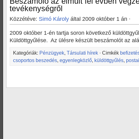
Beszámoló az elmúlt fél évben végze
tevékenységről
Közzétéve:
Simó Károly
által 2009 október 1 án ·
2009 október 1-én tartja soron következő küldöttgyűl
Küldöttgyűlése. Az ülésre készült beszámolót az al
Kategóriák:
Pénzügyek
,
Társulati hírek
· Cimkék
befizeté
csoportos beszedés
,
egyenlegközlő
,
küldöttgyűlés
,
posta