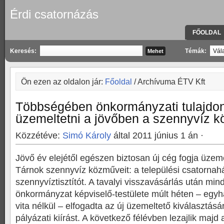
Érdi csatornázás
FŐOLDAL
KAPCSOLA
Keresés:
Témák:
Ön ezen az oldalon jár:
Főoldal
/ Archívuma ÉTV Kft
Többségében önkormányzati tulajdon
üzemeltetni a jövőben a szennyvíz 
Közzétéve:
Simó Károly
által 2011 június 1 án ·
Jövő év elejétől egészen biztosan új cég fogja üzeme
Tárnok szennyvíz közműveit: a települési csatornahá
szennyvíztisztítót. A tavalyi visszavásárlás után mi
önkormányzat képviselő-testülete múlt héten – egyh
vita nélkül – elfogadta az új üzemeltető kiválasztás
pályázati kiírást. A következő félévben lezajlik majd 