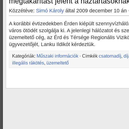
megtakarítást jelent a háztartásokna
Közzétéve:
Simó Károly
által 2009 december 10 án 
A korábbi évtizedekben Érden kiépült szennyvízhál
város ötödét szolgálja ki. A jelenlegi hálózatot és sze
üzemeltető cég, az Érd és Térsége Regionális Vizi
ügyvezetőjét, Lanku Ildikót kérdeztük.
Kategóriák:
Műszaki információk
· Cimkék
csatornadíj
,
dí
illegális rákötés
,
üzemeltető