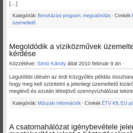
[…]
Kategóriák:
Beruházási program, megvalósítás
· Cimkék
üzemeltető
Megoldódik a viziközművek üzemelt
kérdése
Közzétéve:
Simó Károly
által 2010 február 9 án ·
Legutóbbi ülésén az érdi Közgyűlés példás összhang
hogy meg kell szüntetni a jelenlegi üzemeltető kizár
meglévő és ezután létrejövő szennyvízhálózat tekin
Kategóriák:
Műszaki információk
· Cimkék
ÉTV Kft
,
EU pá
A csatornahálózat igénybevétele jele