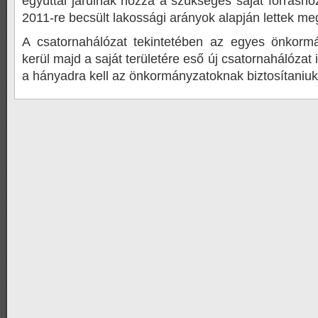
egyúttal járulnak hozzá a szükséges saját forrásh
2011-re becsült lakossági arányok alapján lettek meg
A csatornahálózat tekintetében az egyes önkorm
kerül majd a saját területére eső új csatornahálózat is
a hányadra kell az önkormányzatoknak biztosítaniuk