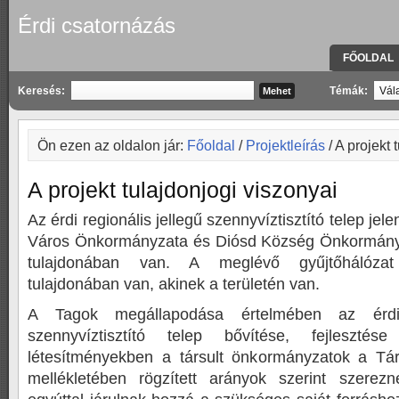
Érdi csatornázás
FŐOLDAL
KAPCSOLA
Keresés:
Témák:
Ön ezen az oldalon jár:
Főoldal
/
Projektleírás
/ A projekt 
A projekt tulajdonjogi viszonyai
Az érdi regionális jellegű szennyvíztisztító telep je
Város Önkormányzata és Diósd Község Önkormányz
tulajdonában van. A meglévő gyűjtőhálózat
tulajdonában van, akinek a területén van.
A Tagok megállapodása értelmében az érdi 
szennyvíztisztító telep bővítése, fejlesztés
létesítményekben a társult önkormányzatok a Tá
mellékletében rögzített arányok szerint szerezn