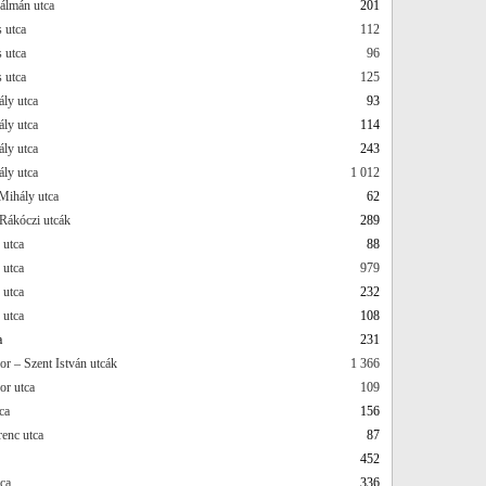
álmán utca
201
 utca
112
 utca
96
 utca
125
ly utca
93
ly utca
114
ly utca
243
ly utca
1 012
ihály utca
62
ákóczi utcák
289
 utca
88
 utca
979
 utca
232
 utca
108
a
231
or – Szent István utcák
1 366
or utca
109
ca
156
enc utca
87
452
ca
336