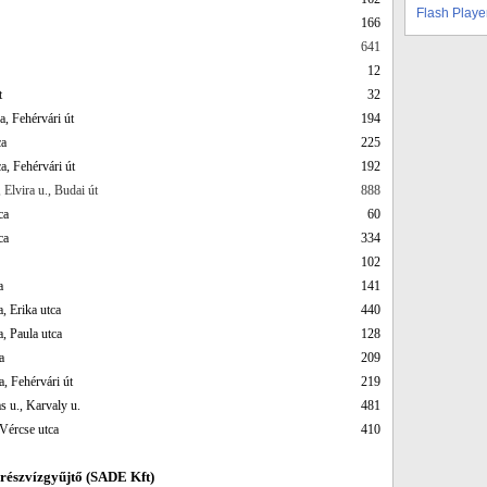
Flash Playe
166
641
12
t
32
a, Fehérvári út
194
ca
225
a, Fehérvári út
192
 Elvira u., Budai út
888
ca
60
ca
334
102
a
141
a, Erika utca
440
a, Paula utca
128
a
209
, Fehérvári út
219
as u., Karvaly u.
481
 Vércse utca
410
 részvízgyűjtő (SADE Kft)