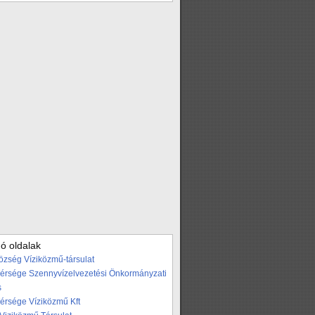
ó oldalak
özség Víziközmű-társulat
Térsége Szennyvízelvezetési Önkormányzati
s
Térsége Víziközmű Kft