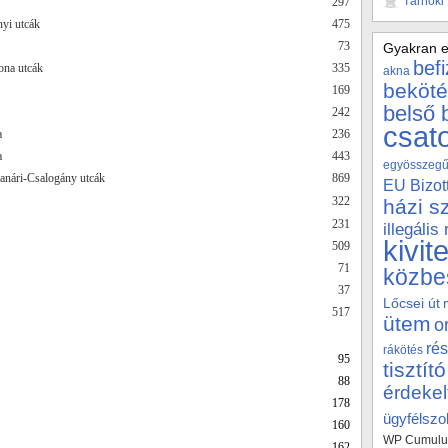
Tárnoki
297
yi utcák
475
73
Gyakran e
bef
lona utcák
335
akna
beköté
169
belső 
242
csat
a
236
a
443
egyösszegű 
anári-Csalogány utcák
869
EU Bizot
322
házi s
231
illegális
kivit
509
71
közbe
37
Lőcsei út
517
ütem
o
rés
rákötés
95
tisztító
88
érdekel
178
ügyfélszol
160
WP Cumulus
162