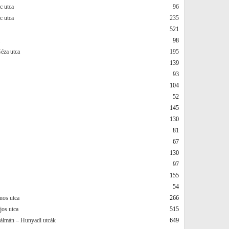
c utca
96
c utca
235
521
98
éza utca
195
139
93
104
52
145
130
81
67
130
97
155
54
nos utca
266
jos utca
515
lmán – Hunyadi utcák
649