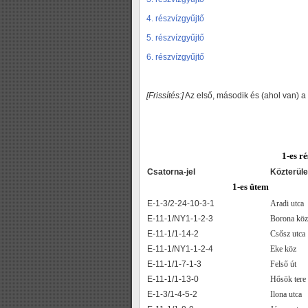
4. részvízgyűjtő
5. részvízgyűjtő
6. részvízgyűjtő
[Frissítés:]
Az első, második és (ahol van) a
1-es r
Csatorna-jel
Közterüle
1-es ütem
E-1-3/2-24-10-3-1
Aradi utca
E-11-1/NY1-1-2-3
Borona köz
E-11-1/1-14-2
Csősz utca
E-11-1/NY1-1-2-4
Eke köz
E-11-1/1-7-1-3
Felső út
E-11-1/1-13-0
Hősök tere
E-1-3/1-4-5-2
Ilona utca