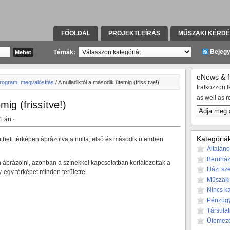
FŐOLDAL
PROJEKTLEÍRÁS
MŰSZAKI KÉRD
KAPCSOLATFELVÉTEL
TÁRSULAT
KIVITELE
Bejeg
Témák:
eNews & fr
rogram, megvalósítás
/ A nulladiktól a második ütemig (frissítve!)
Iratkozzon fe
as well as r
mig (frissítve!)
1 án ·
Kategóriá
ntheti térképen ábrázolva a nulla, első és második ütemben
Általán
Beruház
rázolni, azonban a színekkel kapcsolatban korlátozottak a
Házi sze
y-egy térképet minden területre.
Műszaki
Nincs k
Pénzüg
Társulat
Ütemez