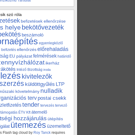
 Viziközmű Társulat
sik szó róla
izetések
befizetések ellenőrzése
bekötővezeték
s helye
bekötés
beszámoló
ornaépítés
egyenlegközlő
előrehaladás
ellenőrzés
befizetés
tság
felmérések
EU pályázat
határidő
zennyvízhálózat
ikerház
 rákötés
Intéző Bizottság
iroda
elezés
kivitelezők
szerzés
küldöttgyűlés
LTP
nulladik
műszaki követelmány
rganizációs terv
postai csekk
tender
zletfizetés
tervezés
tervező
átemelő
támogatás
ÉTV Kft
tségi hozzájárulás
útépítés
ütemezés
üzemeltető
gálat
 Flash tag cloud by
Roy Tanck
requires