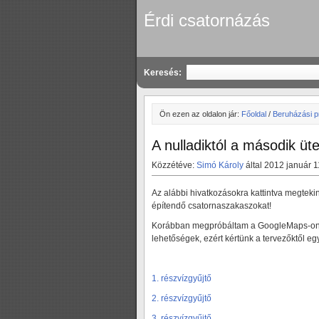
Érdi csatornázás
Keresés:
Ön ezen az oldalon jár:
Főoldal
/
Beruházási p
A nulladiktól a második üte
Közzétéve:
Simó Károly
által 2012 január 1
Az alábbi hivatkozásokra kattintva megteki
építendő csatornaszakaszokat!
Korábban megpróbáltam a GoogleMaps-on áb
lehetőségek, ezért kértünk a tervezőktől eg
1. részvízgyűjtő
2. részvízgyűjtő
3. részvízgyűjtő