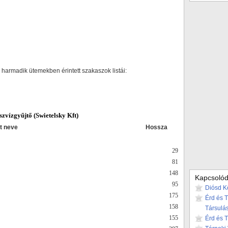
 harmadik ütemekben érintett szakaszok listái:
észvízgyűjtő (Swietelsky Kft)
t neve
Hossza
29
81
148
Kapcsolód
95
Diósd K
175
Érd és 
158
Társulá
155
Érd és 