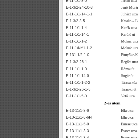
E-11-1/1-8-0
Járom utca
E-1-3/2-24-10-3
Jenő-Murán
E-11-1/1-14-1-1
Juhász utca
E-1-3/2-3-5
Katalin – I
E-11-1/1-1-4
Kerék utca
E-11-1/1-14-1
Kerülő út
E-11-1/1-1-2
Molnár utc
E-11-1/NY1-1-2
Molnár utc
E-131-1/2-1-0
Pintyőke-K
E-1-3/2-26-1
Regőci utca
E-11-1/1-1-0
Római út
E-11-1/1-14-0
Sugár út
E-11-1/1-1-2-2
Tárcsa köz
E-1-3/2-26-1-3
Tárnoki út
E-11-1/1-5-0
Vető utca
2-es ütem
E-13-11/1-3-6
Ella utca
E-13-11/1-3-6N
Ella utca
E-13-11/1-5-0
Emese utca
E-13-11/1-3-3
Eszter utca
E-13-11/1-3-4
Eszter utca