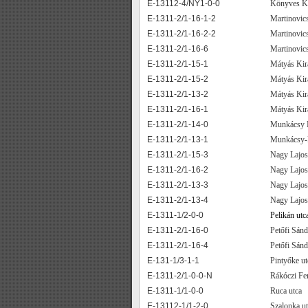
E-13112-4/NY1-0-0
Könyves K
E-1311-2/1-16-1-2
Martinovics
E-1311-2/1-16-2-2
Martinovics
E-1311-2/1-16-6
Martinovics
E-1311-2/1-15-1
Mátyás Kirá
E-1311-2/1-15-2
Mátyás Kirá
E-1311-2/1-13-2
Mátyás Kirá
E-1311-2/1-16-1
Mátyás Kirá
E-1311-2/1-14-0
Munkácsy M
E-1311-2/1-13-1
Munkácsy-R
E-1311-2/1-15-3
Nagy Lajos
E-1311-2/1-16-2
Nagy Lajos
E-1311-2/1-13-3
Nagy Lajos
E-1311-2/1-13-4
Nagy Lajos
E-1311-1/2-0-0
Pelikán utc
E-1311-2/1-16-0
Petőfi Sánd
E-1311-2/1-16-4
Petőfi Sánd
E-131-1/3-1-1
Pintyőke ut
E-1311-2/1-0-0-N
Rákóczi Fer
E-1311-1/1-0-0
Ruca utca
E-13112-1/1-2-0
Szalonka ut