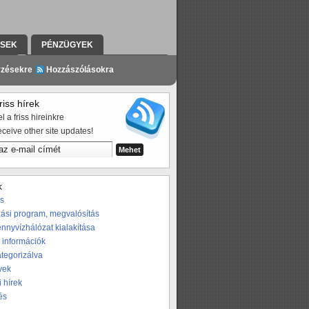
ÉSEK
PÉNZÜGYEK
ZÉS
A PROGRAMRÓL A SAJTÓBAN
yzésekre
Hozzászólásokra
iss hírek
l a friss hireinkre
eceive other site updates!
k
os
ási program, megvalósítás
nnyvízhálózat kialakítása
 információk
ategorizálva
yek
i hírek
és