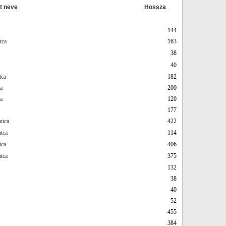
t neve
Hossza
144
tca
163
38
40
tca
182
ca
200
a
120
177
utca
422
tca
114
tca
406
tca
375
132
38
40
52
455
384