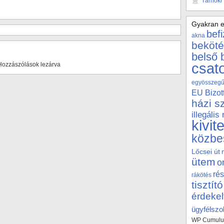
Tárnoki
Gyakran e
bef
akna
beköté
belső 
csat
Hozzászólások lezárva
egyösszegű 
EU Bizot
házi s
illegális
kivit
közbe
Lőcsei út
ütem
o
rés
rákötés
tisztító
érdekel
ügyfélszol
WP Cumulus