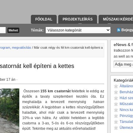
FŐOLDAL
PROJEKTLEÍRÁS
MŰSZAKI KÉRD
KAPCSOLATFELVÉTEL
TÁRSULAT
KIVITELE
Bejeg
Témák:
eNews & fr
rogram, megvalósítás
/ Már csak négy és fél km csatornát kell építeni a
Iratkozzon fe
as well as r
atornát kell építeni a kettes
ber 17 án ·
Kategóriá
Általán
Összesen
155 km csatornát
fektettek le eddig az
Beruház
építők a tavaly szeptemberi kezdés óta. Ez
Házi sze
meghaladja a tervezett mennyiség
hatvan
Műszaki
százelékát
. A legjobban a kettes részvízgyűjtőben
Nincs k
haladtak, ahol már csak a tervezett mennyiség
Pénzüg
10%-a van hátra. Az utóbbi hetekben a legtöbb
Társulat
csatorna a 3-as, 5-ös és 6-os részvízgyűjtőkben
Ütemez
épült. Tekintse meg az aktuális előrehaladást!