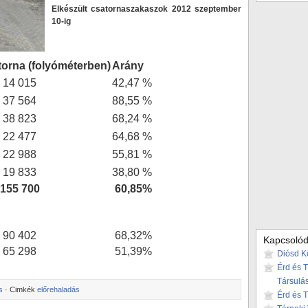
Elkészült csatornaszakaszok 2012 szeptember
10-ig
torna (folyóméterben)
Arány
14 015
42,47 %
37 564
88,55 %
38 823
68,24 %
22 477
64,68 %
22 988
55,81 %
19 833
38,80 %
155 700
60,85%
90 402
68,32%
Kapcsolód
65 298
51,39%
Diósd K
Érd és 
Társulá
s
· Cimkék
előrehaladás
Érd és 