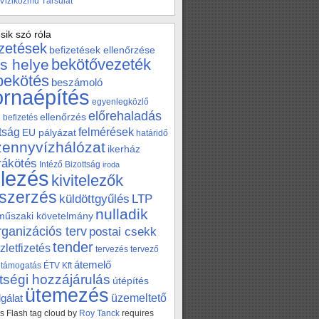
 Viziközmű Társulat
sik szó róla
izetések
befizetések ellenőrzése
bekötővezeték
s helye
bekötés
beszámoló
ornaépítés
egyenlegközlő
előrehaladás
ellenőrzés
befizetés
tság
felmérések
EU pályázat
határidő
zennyvízhálózat
ikerház
 rákötés
Intéző Bizottság
iroda
elezés
kivitelezők
szerzés
küldöttgyűlés
LTP
nulladik
műszaki követelmány
rganizációs terv
postai csekk
tender
zletfizetés
tervezés
tervező
átemelő
támogatás
ÉTV Kft
tségi hozzájárulás
útépítés
ütemezés
üzemeltető
gálat
 Flash tag cloud by
Roy Tanck
requires