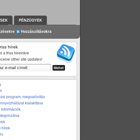
ÉSEK
PÉNZÜGYEK
ZÉS
A PROGRAMRÓL A SAJTÓBAN
yzésekre
Hozzászólásokra
iss hírek
l a friss hireinkre
eceive other site updates!
k
os
ási program, megvalósítás
nnyvízhálózat kialakítása
 információk
ategorizálva
yek
i hírek
és