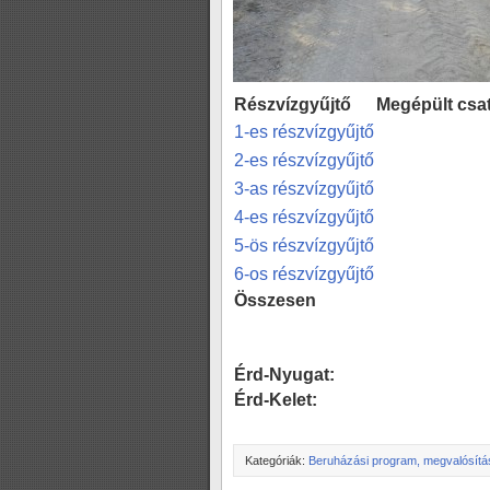
Részvízgyűjtő
Megépült csa
1-es részvízgyűjtő
2-es részvízgyűjtő
3-as részvízgyűjtő
4-es részvízgyűjtő
5-ös részvízgyűjtő
6-os részvízgyűjtő
Összesen
Érd-Nyugat:
Érd-Kelet:
Kategóriák:
Beruházási program, megvalósítá