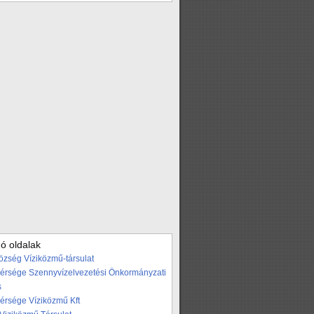
ó oldalak
özség Víziközmű-társulat
Térsége Szennyvízelvezetési Önkormányzati
s
Térsége Víziközmű Kft