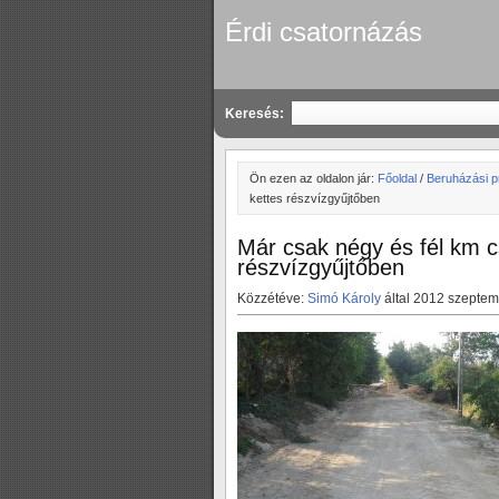
Érdi csatornázás
Keresés:
Ön ezen az oldalon jár:
Főoldal
/
Beruházási p
kettes részvízgyűjtőben
Már csak négy és fél km cs
részvízgyűjtőben
Közzétéve:
Simó Károly
által 2012 szeptem