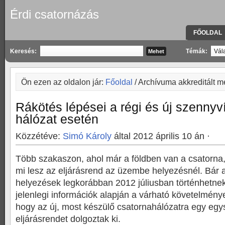
Érdi csatornázás
FŐOLDAL
KAPCSOLA
Keresés:
Témák:
Ön ezen az oldalon jár:
Főoldal
/ Archívuma akkreditált 
Rákötés lépései a régi és új szennyv
hálózat esetén
Közzétéve:
Simó Károly
által 2012 április 10 án ·
Több szakaszon, ahol már a földben van a csatorna
mi lesz az eljárásrend az üzembe helyezésnél. Bár
helyezések legkorábban 2012 júliusban történhetnek
jelenlegi információk alapján a várható követelmény
hogy az új, most készülő csatornahálózatra egy egys
eljárásrendet dolgoztak ki.