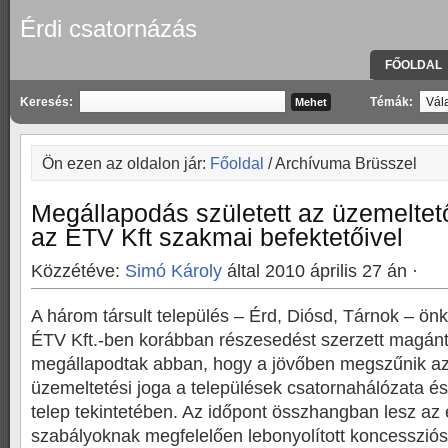
Érdi csatornázás
FŐOLDAL
KAPCSOLA
Keresés:
Témák:
Ön ezen az oldalon jár:
Főoldal
/ Archívuma Brüsszel
Megállapodás született az üzemelte
az ÉTV Kft szakmai befektetőivel
Közzétéve:
Simó Károly
által 2010 április 27 án ·
A három társult település – Érd, Diósd, Tárnok – ön
ÉTV Kft.-ben korábban részesedést szerzett magán
megállapodtak abban, hogy a jövőben megszűnik az
üzemeltetési joga a települések csatornahálózata és 
telep tekintetében. Az időpont összhangban lesz az 
szabályoknak megfelelően lebonyolított koncessziós