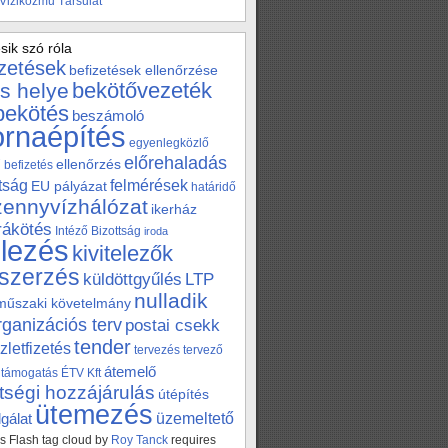
 Viziközmű Társulat
sik szó róla
izetések
befizetések ellenőrzése
bekötővezeték
s helye
bekötés
beszámoló
ornaépítés
egyenlegközlő
előrehaladás
ellenőrzés
befizetés
tság
felmérések
EU pályázat
határidő
zennyvízhálózat
ikerház
 rákötés
Intéző Bizottság
iroda
elezés
kivitelezők
szerzés
küldöttgyűlés
LTP
nulladik
műszaki követelmány
rganizációs terv
postai csekk
tender
zletfizetés
tervezés
tervező
átemelő
támogatás
ÉTV Kft
tségi hozzájárulás
útépítés
ütemezés
üzemeltető
gálat
 Flash tag cloud by
Roy Tanck
requires