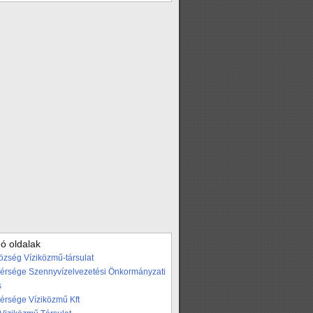
ó oldalak
özség Víziközmű-társulat
Térsége Szennyvízelvezetési Önkormányzati
s
Térsége Víziközmű Kft