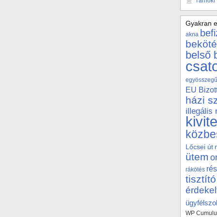
Tárnoki
Gyakran e
bef
akna
beköté
belső 
csat
egyösszegű 
EU Bizot
házi s
illegális
kivit
közbe
Lőcsei út
ütem
o
rés
rákötés
tisztító
érdekel
ügyfélszol
WP Cumulus