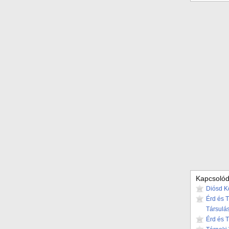
Kapcsolód
Diósd K
Érd és 
Társulá
Érd és 