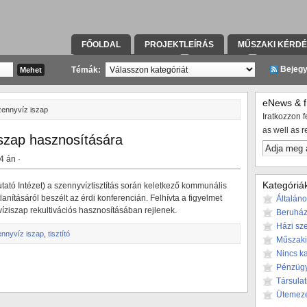
FŐOLDAL
PROJEKTLEÍRÁS
MŰSZAKI KÉRD
KAPCSOLATFELVÉTEL
TÁRSULAT
KIVITELE
Bejeg
Témák:
eNews & fr
zennyvíz iszap
Iratkozzon fe
as well as r
szap hasznosítására
4 án ·
Kategóriá
utató Intézet) a szennyvíztisztítás során keletkező kommunális
anításáról beszélt az érdi konferencián. Felhívta a figyelmet
Általán
íziszap rekultivációs hasznosításában rejlenek.
Beruház
Házi sze
nnyvíz iszap
,
tisztító
Műszaki
Nincs k
Pénzüg
Társulat
Ütemez