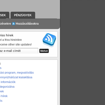
ÉSEK
PÉNZÜGYEK
ZÉS
A PROGRAMRÓL A SAJTÓBAN
yzésekre
Hozzászólásokra
iss hírek
l a friss hireinkre
eceive other site updates!
k
os
ási program, megvalósítás
nnyvízhálózat kialakítása
 információk
ategorizálva
yek
i hírek
és