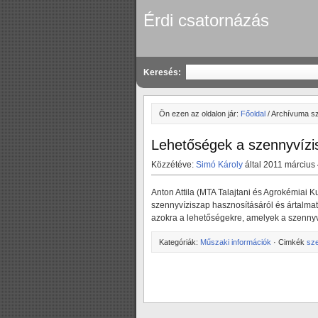
Érdi csatornázás
Keresés:
Ön ezen az oldalon jár:
Főoldal
/ Archívuma s
Lehetőségek a szennyvízi
Közzétéve:
Simó Károly
által 2011 március 
Anton Attila (MTA Talajtani és Agrokémiai K
szennyvíziszap hasznosításáról és ártalmatl
azokra a lehetőségekre, amelyek a szennyv
Kategóriák:
Műszaki információk
· Cimkék
sze