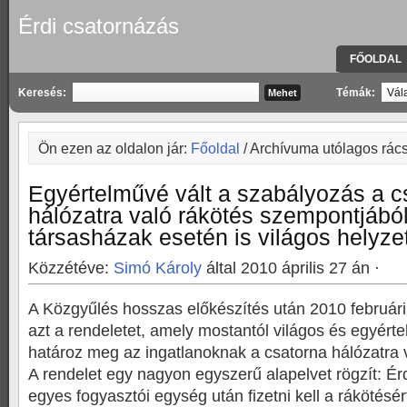
Érdi csatornázás
FŐOLDAL
KAPCSOLA
Keresés:
Témák:
Ön ezen az oldalon jár:
Főoldal
/ Archívuma utólagos rác
Egyértelművé vált a szabályozás a c
hálózatra való rákötés szempontjábó
társasházak esetén is világos helyze
Közzétéve:
Simó Károly
által 2010 április 27 án ·
A Közgyűlés hosszas előkészítés után 2010 februári
azt a rendeletet, amely mostantól világos és egyért
határoz meg az ingatlanoknak a csatorna hálózatra 
A rendelet egy nagyon egyszerű alapelvet rögzít: Ér
egyes fogyasztói egység után fizetni kell a rákötésé